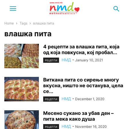
Home
Tags
влашка пита
влашка пита
4 рецепти за влашка пита, која
од која повкусна, кој пробал...
НМД
-
January 10, 2021
РЕЦЕПТИ
Виткана пита со сирење многу
вкусна, ништо не останува, цела
се...
НМД
-
December 1, 2020
РЕЦЕПТИ
Месено сукано за убав ден –
пита мека како душа
НМД
-
November 16, 2020
РЕЦЕПТИ