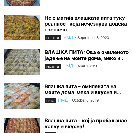
Не е магија влашката пита туку
реалност која исчезнува додека
трепнеш...
НМД
-
September 8, 2020
РЕЦЕПТИ
ВЛАШКА ПИТА: Ова е омиленото
јадење на моите дома, меко и...
НМД
-
April 6, 2020
РЕЦЕПТИ
Влашка пита – омилената на
моите дома, мека и вкусна и...
НМД
-
October 6, 2019
ПИТА
Влашка пита – кој ја пробал знае
колку е вкусна!