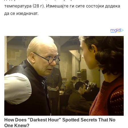
температура (28 г). Измешајте ги сите состојки додека
да се изедначат.