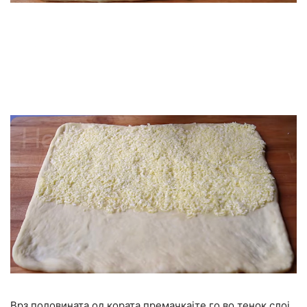
Врз половината од кората премачкајте го во тенок слој