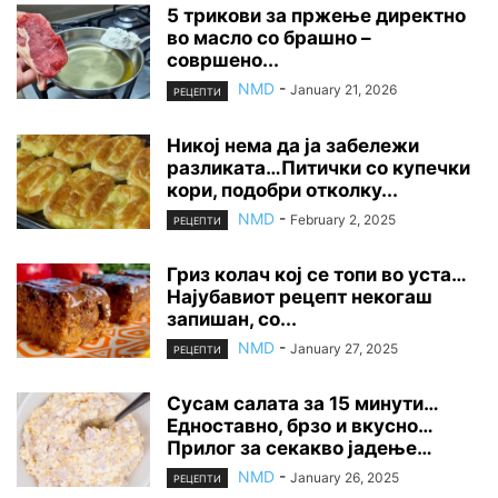
5 трикови за пржење директно
во масло со брашно –
совршено...
NMD
-
January 21, 2026
РЕЦЕПТИ
Никој нема да ја забележи
разликата…Питички со купечки
кори, подобри отколку...
NMD
-
February 2, 2025
РЕЦЕПТИ
Гриз колач кој се топи во уста…
Најубавиот рецепт некогаш
запишан, со...
NMD
-
January 27, 2025
РЕЦЕПТИ
Сусам салата за 15 минути…
Едноставно, брзо и вкусно…
Прилог за секакво јадење…
NMD
-
January 26, 2025
РЕЦЕПТИ