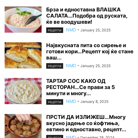
Брза и едноставна ВЛАШКА
САЛАТА…Подобра од руската,
ќе ве воодушеви!
NMD
-
January 25, 2025
РЕЦЕПТИ
Највкусната пита со сирење и
готови кори…Рецепт кој ќе стане
ваш...
NMD
-
January 25, 2025
РЕЦЕПТИ
ТАРТАР СОС КАКО ОД
РЕСТОРАН…Се прави за 5
минути и многу...
NMD
-
January 8, 2025
РЕЦЕПТИ
ПРСТИ ДА ИЗЛИЖЕШ…Многу
вкусно јадење со ќофтиња,
евтино и едноставно, рецепт...
NMD
-
December 28, 2024
РЕЦЕПТИ