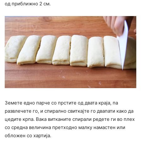
од приближно 2 см.
Земете едно парче со прстите од двата краја, па
развлечете го, и спирално свиткајте го двапати како да
цедите крпа. Вака витканите спирали редете ги во плех
со средна величина претходно малку намастен или
обложен со хартија.