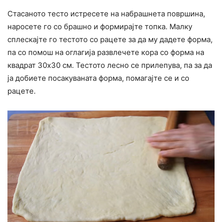
Стасаното тесто истресете на набрашнета површина,
наросете го со брашно и формирајте топка. Малку
сплескајте го тестото со рацете за да му дадете форма,
па со помош на оглагија развлечете кора со форма на
квадрат 30х30 см. Тестото лесно се прилепува, па за да
ја добиете посакуваната форма, помагајте се и со
рацете.