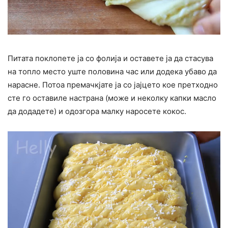
Питата поклопете ја со фолија и оставете ја да стасува
на топло место уште половина час или додека убаво да
нарасне. Потоа премачкјате ја со јајцето кое претходно
сте го оставиле настрана (може и неколку капки масло
да додадете) и одозгора малку наросете кокос.