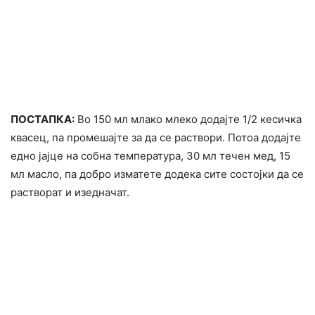
ПОСТАПКА:
Во 150 мл млако млеко додајте 1/2 кесичка
квасец, па промешајте за да се раствори. Потоа додајте
едно јајце на собна температура, 30 мл течен мед, 15
мл масло, па добро изматете додека сите состојки да се
растворат и изедначат.