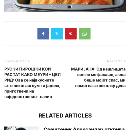
Previous article
Next article
РУСКИ ПИРОШКИ КОИ
МАРИЈАНА: Од кашлицата
РАСТАТ КАКО МЕУРИ – ЦЕЛ
cон не ме фaќaшe, а ова
РИД: Ова се највкусните
беше мојот спаc, ми
што некогаш сум ги јадела,
помогна за неколку дена
приготвени на
наједноставниот начин
RELATED ARTICLES
Свештеник Александар открива