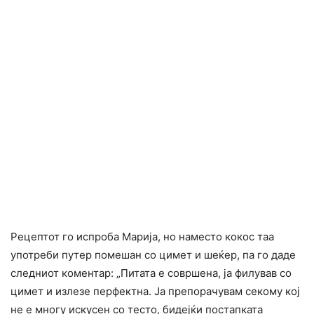
Рецептот го испроба Марија, но наместо кокос таа
употреби путер помешан со цимет и шеќер, па го даде
следниот коментар: „Питата е совршена, ја филував со
цимет и излезе перфектна. Ја препорачувам секому кој
не е многу искусен со тесто, бидејќи постапката