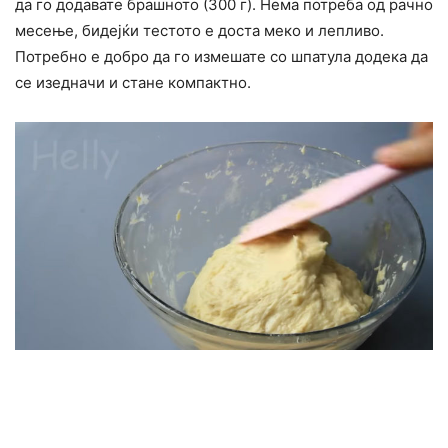
да го додавате брашното (300 г). Нема потреба од рачно
месење, бидејќи тестото е доста меко и лепливо.
Потребно е добро да го измешате со шпатула додека да
се изедначи и стане компактно.