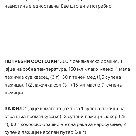
навистина е едноставна. Еве што ви е потребно:
ПОТРЕБНИ СОСТОЈКИ:
300 г сенаменско брашно, 1
јајце на собна температура, 150 мл млако млеко, 1 мала
лажичка сув квасец (3 г), 30 г течен мед (1,5 супена
лажица), 1/2 лажичка сол (3 г) 15 мл масло (1 супена
лажица).
ЗА ФИЛ:
1 јајце изматено (се трга 1 супена лажица на
страна за премачкување), 2 супени лажици шеќер (25
г), 60 г кокосово брашно + една рака за наросување, 2
супени лажици несолен путер (28 г)