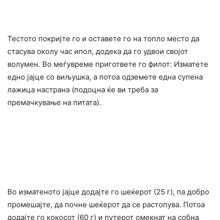
Тестото покријте го и оставете го на топло место да
стасува околу час ипол, додека да го удвои својот
волумен. Во меѓувреме пригответе го филот: Изматете
едно јајце со виљушка, а потоа одземете една супена
лажица настрана (подоцна ќе ви треба за
премачкување на питата).
Во изматеното јајце додајте го шеќерот (25 г), па добро
промешајте, да почне шеќерот да се растопува. Потоа
додајте го кокосот (60 г) и путерот омекнат на собна