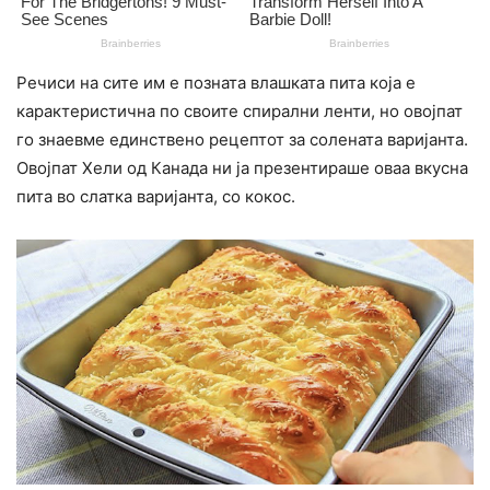
Речиси на сите им е позната влашката пита која е
карактеристична по своите спирални ленти, но овојпат
го знаевме единствено рецептот за солената варијанта.
Овојпат Хели од Канада ни ја презентираше оваа вкусна
пита во слатка варијанта, со кокос.