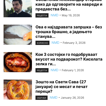
како да одговорите на навреди и
предавства без...
NMD
-
May 19, 2026
РЕЦЕПТИ
Ова е најздравата запршка – без
трошка брашно, а јадењето
станува...
NMD
-
February 3, 2026
КОРИСНО
Кои 3 состојки го подобруваат
вкусот на подварокот? Киселата
зелка ги...
NMD
-
February 1, 2026
РЕЦЕПТИ
Зошто на Свети Сава (27
јануари) се месат и печат
переци?
NMD
-
January 26, 2026
ОБИЧАИ