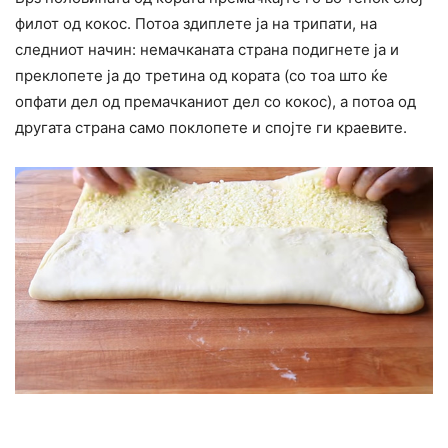
филот од кокос. Потоа здиплете ја на трипати, на
следниот начин: немачканата страна подигнете ја и
преклопете ја до третина од кората (со тоа што ќе
опфати дел од премачканиот дел со кокос), а потоа од
другата страна само поклопете и спојте ги краевите.