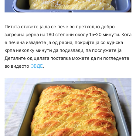
Питата ставете ја да се пече во претходно добро
загреана рерна на 180 степени околу 15-20 минути. Кога
е печена извадете ја од рерна, покријте ја со кујнска
крпа неколку минути да подизлади, па послужете ја.
Деталите од целата постапка можете да ги погледнете
во видеото
ОВДЕ
.