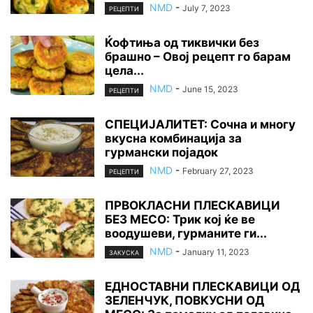
NMD
-
July 7, 2023
РЕЦЕПТИ
Ќофтиња од тиквички без
брашно – Овој рецепт го барам
цела...
NMD
-
June 15, 2023
РЕЦЕПТИ
СПЕЦИЈАЛИТЕТ: Сочна и многу
вкусна комбинација за
гурмански појадок
NMD
-
February 27, 2023
РЕЦЕПТИ
ПРВОКЛАСНИ ПЛЕСКАВИЦИ
БЕЗ МЕСО: Трик кој ќе ве
воодушеви, гурманите ги...
NMD
-
January 11, 2023
ЗАКУСКА
ЕДНОСТАВНИ ПЛЕСКАВИЦИ ОД
ЗЕЛЕНЧУК, ПОВКУСНИ ОД