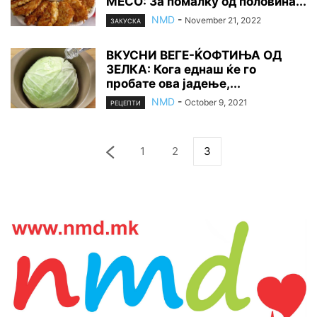
МЕСО: За помалку од половина...
NMD
-
November 21, 2022
ЗАКУСКА
ВКУСНИ ВЕГЕ-ЌОФТИЊА ОД
ЗЕЛКА: Кога еднаш ќе го
пробате ова јадење,...
NMD
-
October 9, 2021
РЕЦЕПТИ
1
2
3