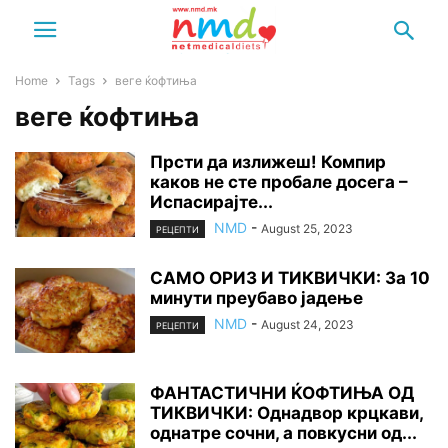
Home
Tags
веге ќофтиња
веге ќофтиња
Прсти да излижеш! Компир
каков не сте пробале досега –
Испасирајте...
NMD
-
August 25, 2023
РЕЦЕПТИ
САМО ОРИЗ И ТИКВИЧКИ: За 10
минути преубаво јадење
NMD
-
August 24, 2023
РЕЦЕПТИ
ФАНТАСТИЧНИ ЌОФТИЊА ОД
ТИКВИЧКИ: Однадвор крцкави,
однатре сочни, а повкусни од...