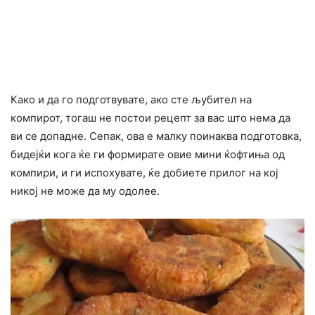
Како и да го подготвувате, ако сте љубител на
компирот, тогаш не постои рецепт за вас што нема да
ви се допадне. Сепак, ова е малку поинаква подготовка,
бидејќи кога ќе ги формирате овие мини ќофтиња од
компири, и ги испохувате, ќе добиете прилог на кој
никој не може да му одолее.