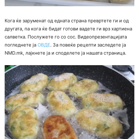
Кога ќе заруменат од едната страна превртете ги и од
другата, па кога ќе бидат готови вадете ги врз хартиена
салветка. Послужете го со сос. Видеопрезентацијата
погледнете ја
ОВДЕ
. За повеќе рецепти заследете ја
NMD.mk, лајкнете ја и споделете ја нашата страница.