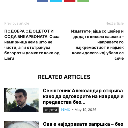
Previous article
Next article
ПОДОБРА ОД ОЦЕТОТ И
Изматете јајца со шеќер и
СОДА БИКАРБОНАТА: Оваа
додајте кисела павлака –
намирница нема што не
направете го
чисти, а ги отстранува
најкремастиот и најмек
бигорот и дамките како од
колач досега кој убаво се
шега
сече
RELATED ARTICLES
Свештеник Александар открива
како да одговорите на навреди и
предавства без...
NMD
-
May 19, 2026
РЕЦЕПТИ
Ова е најздравата запршка – без