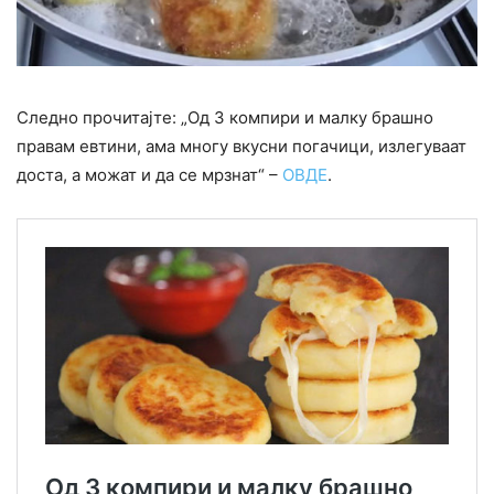
Следно прочитајте: „Од 3 компири и малку брашно
правам евтини, ама многу вкусни погачици, излегуваат
доста, а можат и да се мрзнат“ –
ОВДЕ
.