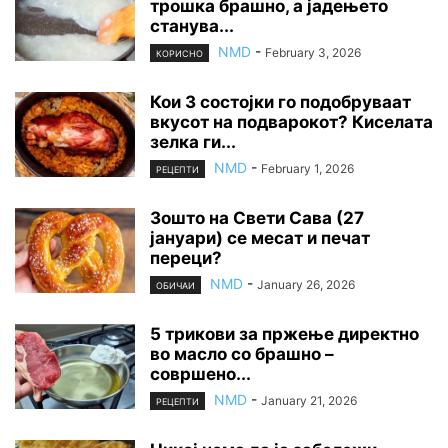
трошка брашно, а јадењето
станува...
NMD
-
February 3, 2026
КОРИСНО
Кои 3 состојки го подобруваат
вкусот на подварокот? Киселата
зелка ги...
NMD
-
February 1, 2026
РЕЦЕПТИ
Зошто на Свети Сава (27
јануари) се месат и печат
переци?
NMD
-
January 26, 2026
ОБИЧАИ
5 трикови за пржење директно
во масло со брашно –
совршено...
NMD
-
January 21, 2026
РЕЦЕПТИ