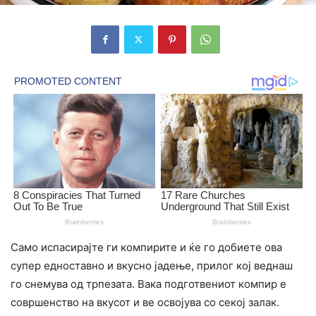
Само испасирајте ги компирите и ќе го добиете ова
супер едноставно и вкусно јадење, прилог кој веднаш
го снемува од трпезата. Вака подготвениот компир е
совршенство на вкусот и ве освојува со секој залак.