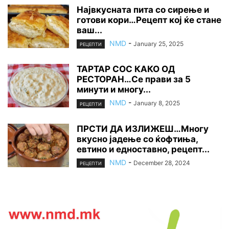
Највкусната пита со сирење и
готови кори…Рецепт кој ќе стане
ваш...
NMD
-
January 25, 2025
РЕЦЕПТИ
ТАРТАР СОС КАКО ОД
РЕСТОРАН…Се прави за 5
минути и многу...
NMD
-
January 8, 2025
РЕЦЕПТИ
ПРСТИ ДА ИЗЛИЖЕШ…Многу
вкусно јадење со ќофтиња,
евтино и едноставно, рецепт...
NMD
-
December 28, 2024
РЕЦЕПТИ