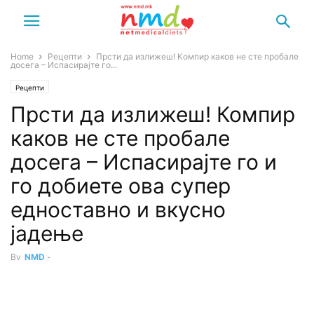
Home
Рецепти
Прсти да излижеш! Компир каков не сте пробале
досега – Испасирајте го...
Рецепти
Прсти да излижеш! Компир
каков не сте пробале
досега – Испасирајте го и
го добиете ова супер
едноставно и вкусно
јадење
By
NMD
-