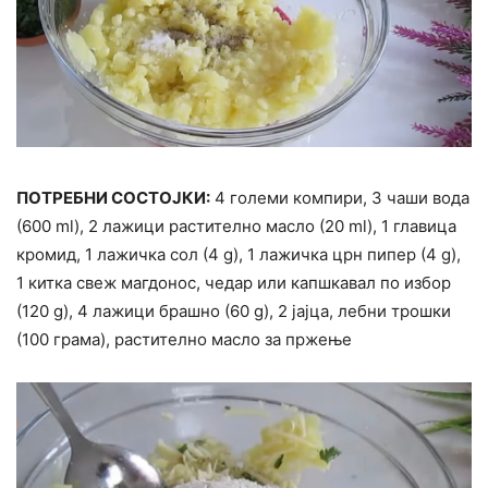
ПОТРЕБНИ СОСТОЈКИ:
4 големи компири, 3 чаши вода
(600 ml), 2 лажици растително масло (20 ml), 1 главица
кромид, 1 лажичка сол (4 g), 1 лажичка црн пипер (4 g),
1 китка свеж магдонос, чедар или капшкавал по избор
(120 g), 4 лажици брашно (60 g), 2 јајца, лебни трошки
(100 грама), растително масло за пржење