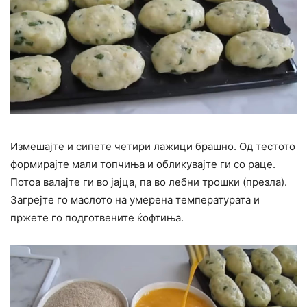
Измешајте и сипете четири лажици брашно. Од тестото
формирајте мали топчиња и обликувајте ги со раце.
Потоа валајте ги во јајца, па во лебни трошки (презла).
Загрејте го маслото на умерена температурата и
пржете го подготвените ќофтиња.