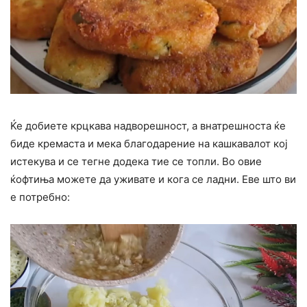
Ќе добиете крцкава надворешност, а внатрешноста ќе
биде кремаста и мека благодарение на кашкавалот кој
истекува и се тегне додека тие се топли. Во овие
ќофтиња можете да уживате и кога се ладни. Еве што ви
е потребно: