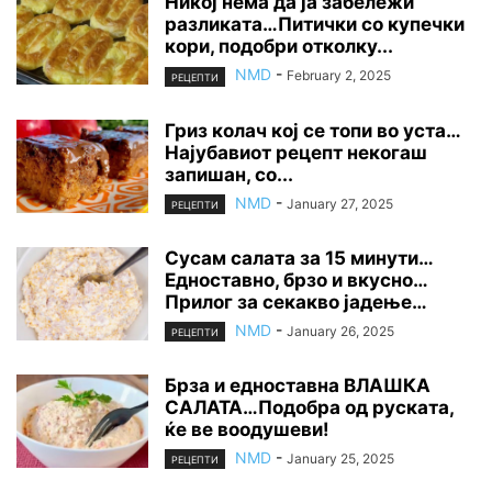
Никој нема да ја забележи
разликата…Питички со купечки
кори, подобри отколку...
NMD
-
February 2, 2025
РЕЦЕПТИ
Гриз колач кој се топи во уста…
Најубавиот рецепт некогаш
запишан, со...
NMD
-
January 27, 2025
РЕЦЕПТИ
Сусам салата за 15 минути…
Едноставно, брзо и вкусно…
Прилог за секакво јадење…
NMD
-
January 26, 2025
РЕЦЕПТИ
Брза и едноставна ВЛАШКА
САЛАТА…Подобра од руската,
ќе ве воодушеви!
NMD
-
January 25, 2025
РЕЦЕПТИ