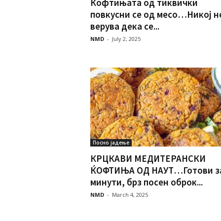
Ќофтињата од тиквички
повкусни се од месо…Никој н
верува дека се...
NMD
-
July 2, 2025
Посно јадење
КРЦКАВИ МЕДИТЕРАНСКИ
ЌОФТИЊА ОД НАУТ…Готови за
минути, брз посен оброк...
NMD
-
March 4, 2025