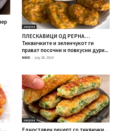
пер
закуска
ПЛЕСКАВИЦИ ОД РЕРНА…
Тиквичките и зеленчукот ги
прават посочни и повкусни дури...
NMD
-
July 28, 2024
закуска
И…
Едноставен рецепт со тиквички…