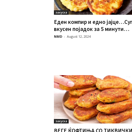
закуска
Еден компир и едно јајце…Су
вкусен појадок за 5 минути…
NMD
-
August 12, 2024
закуска
ВЕГЕ ЌОФТИЊА СО ТИКВИЧК