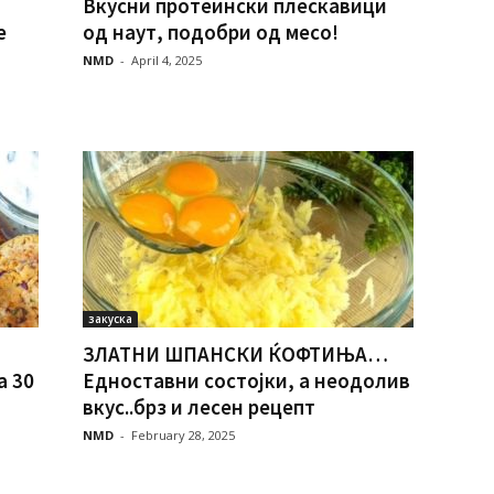
Вкусни протеински плескавици
е
од наут, подобри од месо!
NMD
-
April 4, 2025
закуска
ЗЛАТНИ ШПАНСКИ ЌОФТИЊА…
 30
Едноставни состојки, а неодолив
вкус..брз и лесен рецепт
NMD
-
February 28, 2025