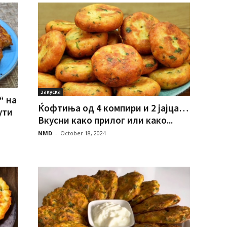
закуска
“ на
Ќофтиња од 4 компири и 2 јајца…
ути
Вкусни како прилог или како...
NMD
-
October 18, 2024