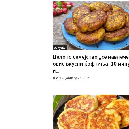
закуска
Целото семејство „се навлече
овие вкусни ќофтиња! 10 мин
и...
NMD
-
January 23, 2025