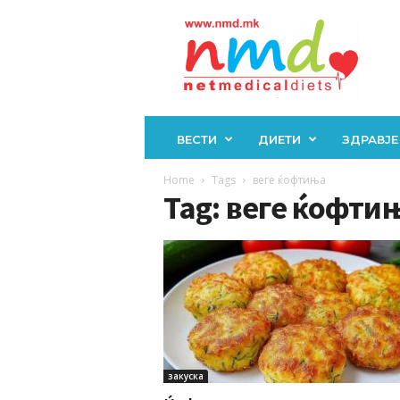
Н
М
Д
ВЕСТИ
ДИЕТИ
ЗДРАВЈЕ
Home
Tags
веге ќофтиња
Tag: веге ќофти
закуска