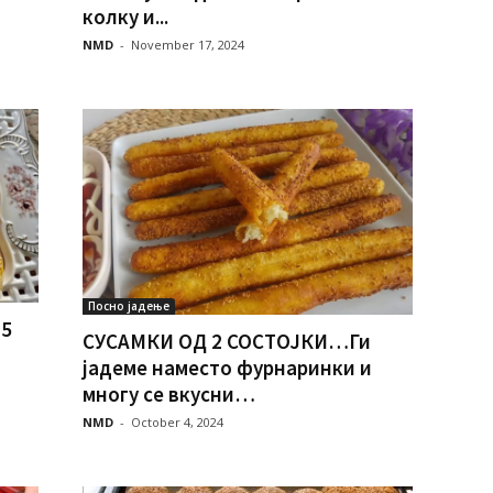
колку и...
NMD
-
November 17, 2024
Посно јадење
15
СУСАМКИ ОД 2 СОСТОЈКИ…Ги
јадеме наместо фурнаринки и
многу се вкусни…
NMD
-
October 4, 2024