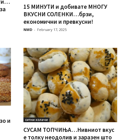
ути…
15 МИНУТИ и добивате МНОГУ
за
ВКУСНИ СОЛЕНКИ…брзи,
економични и превкусни!
NMD
-
February 17, 2025
зо и
ситни колачи
СУСАМ ТОПЧИЊА…Нивниот вкус
е толку неодолив и заpазен што