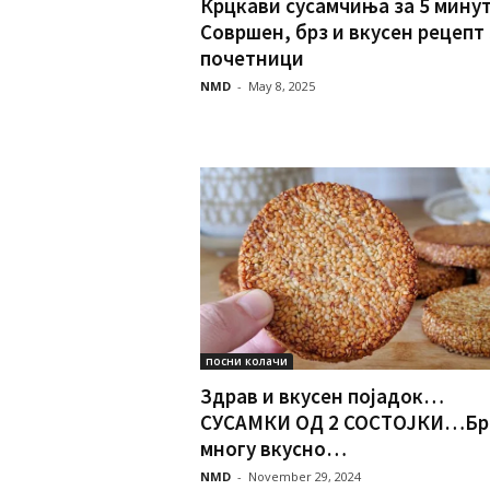
Крцкави сусамчиња за 5 мин
Совршен, брз и вкусен рецепт 
почетници
NMD
-
May 8, 2025
посни колачи
Здрав и вкусен појадок…
СУСАМКИ ОД 2 СОСТОЈКИ…Бр
многу вкусно…
NMD
-
November 29, 2024