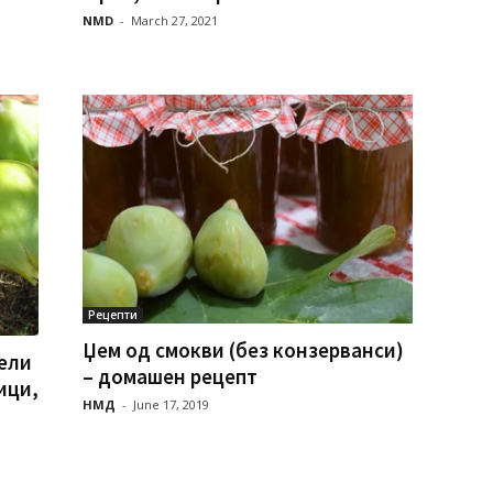
NMD
-
March 27, 2021
Рецепти
Џем од смокви (без конзерванси)
ели
– домашен рецепт
ици,
НМД
-
June 17, 2019