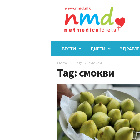
Н
М
Д
ВЕСТИ
ДИЕТИ
ЗДРАВЈЕ
Home
Tags
смокви
Tag: смокви