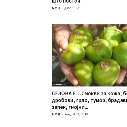
што постои
NMD
-
June 10, 2021
напиток
СЕЗОНА Е…Смокви за кожа, б
дробови, грло, тумор, брадав
запек, гнојни...
НМД
-
August 31, 2019