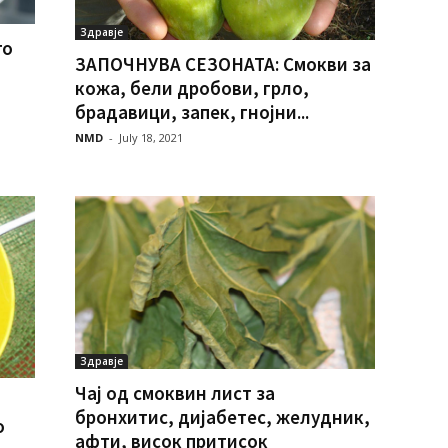
Здравје
го
ЗАПОЧНУВА СЕЗОНАТА: Смокви за
кожа, бели дробови, грло,
брадавици, запек, гнојни...
NMD
-
July 18, 2021
Здравје
Чај од смоквин лист за
бронхитис, дијабетес, желудник,
о
афти, висок притисок