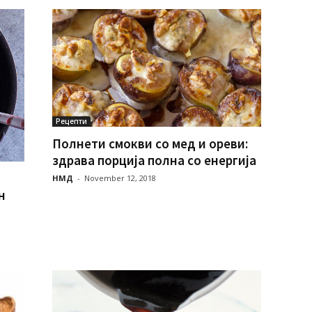
Рецепти
Полнети смокви со мед и ореви:
здрава порција полна со енергија
НМД
-
November 12, 2018
н