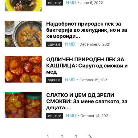
NMD
-
June 6, 2022
РЕЦЕПТИ
Најдобриот природен лек за
бактерија во желудник, но и за
хемороиди...
NMD
-
December 6, 2021
ЗДРАВЈЕ
ОДЛИЧЕН ПРИРОДЕН ЛЕК ЗА
КАШЛИЦА: Сируп од смокви и
мед
NMD
-
October 15, 2021
ЗДРАВЈЕ
СЛАТКО И ЏЕМ ОД ЗРЕЛИ
СМОКВИ: За мене слаткото, за
децата...
NMD
-
October 14, 2021
РЕЦЕПТИ
1
2
3