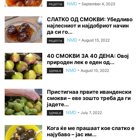
NMD
-
September 4, 2023
РЕЦЕПТИ
СЛАТКО ОД СМОКВИ: Убедливо
најлесниот и најдобриот начин
да си го...
NMD
-
August 15, 2022
РЕЦЕПТИ
40 СМОКВИ ЗА 40 ДЕНА: Овој
природен лек е еден од...
NMD
-
August 10, 2022
ЗДРАВЈЕ
Пристигнаа првите иванденски
смокви – еве зошто треба да ги
јадете...
NMD
-
July 7, 2022
ЗДРАВЈЕ
Кога ќе ме прашаат кое слатко е
најубаво – јас им...