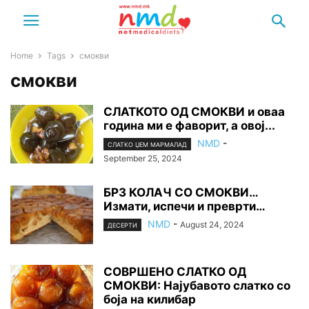
Home
Tags
смокви
смокви
СЛАТКОТО ОД СМОКВИ и оваа
година ми е фаворит, а овој...
NMD
-
СЛАТКО ЏЕМ МАРМАЛАД
September 25, 2024
БРЗ КОЛАЧ СО СМОКВИ…
Измати, испечи и преврти…
NMD
-
August 24, 2024
ДЕСЕРТИ
СОВРШЕНО СЛАТКО ОД
СМОКВИ: Најубавото слатко со
боја на килибар