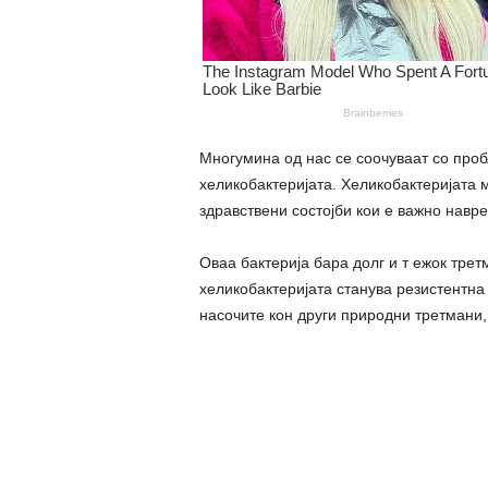
Многумина од нас се соочуваат со проб
хеликобактеријата. Хеликобактеријата 
здравствени состојби кои е важно навре
Оваа бактерија бара долг и т ежок трет
хеликобактеријата станува peзистентна 
насочите кон други природни третмани, 