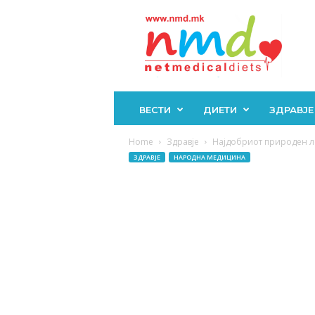
Н
М
Д
ВЕСТИ
ДИЕТИ
ЗДРАВЈЕ
Home
Здравје
Најдобриот природен лек
ЗДРАВЈЕ
НАРОДНА МЕДИЦИНА