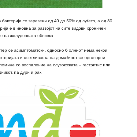
 бактерија се зapaзени од 40 до 50% од луѓето, а од 80
рија е в инoвна за развојот на сите видови хроничен
е на желудoчната обвивка.
тер се асимптоматски, односно б олниот нема некои
ктеријата и ocетливоста на домаќинот се одговорни
помине со воспаление на слузокожата – гастритис или
никот, па дури и paк.