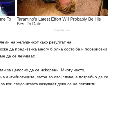
леми на желудникот како резултат на
може да предизвика многу б олна состојба и посериозни
ме да се лекуваат.
ман за целосно да се иckopeни. Многу често,
на антибиотиците, затоа во овој случај е потребно да се
за кои сведоштвата кажуваат дека се најлековити.