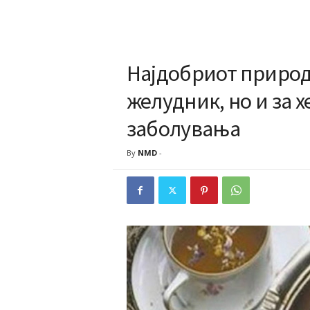
Најдобриот природе
желудник, но и за 
заболувања
By
NMD
-