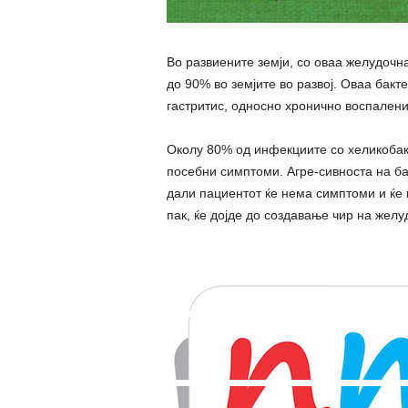
Во развиените земји, со оваа желудочна
до 90% во земјите во развој. Оваа бакте
гастритис, односно хронично воспалени
Околу 80% од инфекциите со хеликобак
посебни симптоми. Агpe-cивноста на ба
дали пациентот ќе нема симптоми и ќе 
пак, ќе дојде до создавање чир на желуд