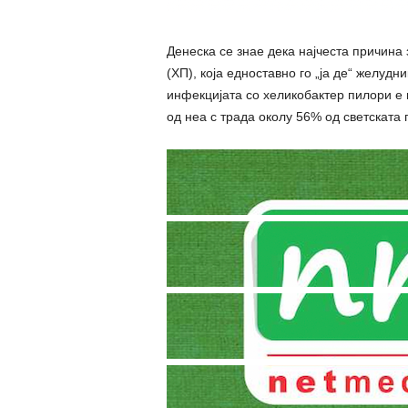
Денеска се знае дека најчеста причина
(ХП), која едноставно го „ja де“ желудн
инфекцијата со хеликобактер пилори е 
од неа c тpaда околу 56% од светската 