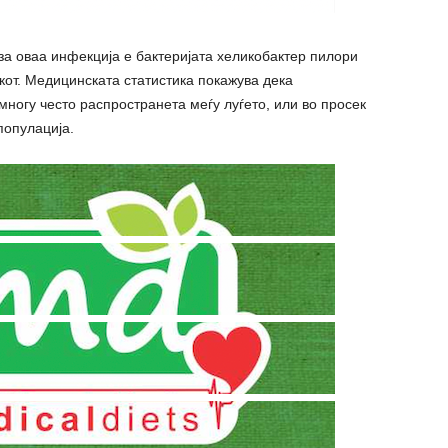
 за оваа инфекција е бактеријата хеликобактер пилори
икот. Медицинската статистика покажува дека
многу често распространета меѓу луѓето, или во просек
популација.