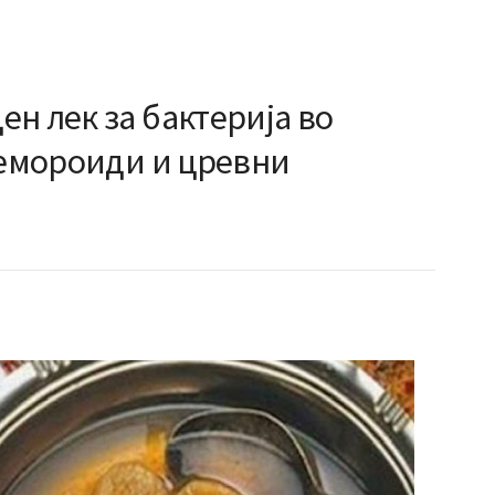
н лек за бактерија во
хемороиди и цревни