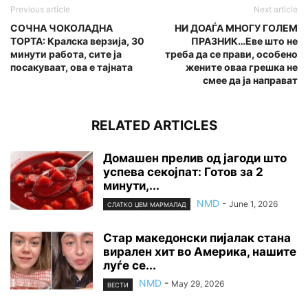
Previous article
Next article
СОЧНА ЧОКОЛАДНА
НИ ДОАЃА МНОГУ ГОЛЕМ
ТОРТА: Кралска верзија, 30
ПРАЗНИК…Еве што не
минути работа, сите ја
треба да се прави, особено
посакуваат, ова е тајната
жените оваа грешка не
смее да ја направат
RELATED ARTICLES
Домашен прелив од јагоди што
успева секојпат: Готов за 2
минути,...
NMD
-
June 1, 2026
СЛАТКО ЏЕМ МАРМАЛАД
Стар македонски пијалак стана
вирален хит во Америка, нашите
луѓе се...
NMD
-
May 29, 2026
ВЕСТИ