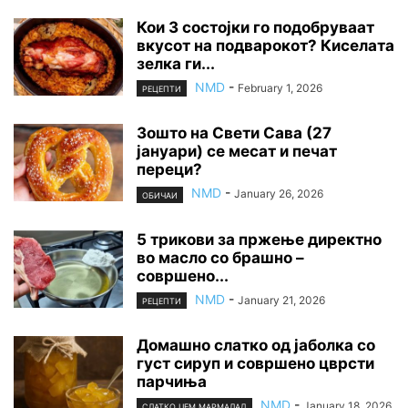
Кои 3 состојки го подобруваат
вкусот на подварокот? Киселата
зелка ги...
NMD
-
February 1, 2026
РЕЦЕПТИ
Зошто на Свети Сава (27
јануари) се месат и печат
переци?
NMD
-
January 26, 2026
ОБИЧАИ
5 трикови за пржење директно
во масло со брашно –
совршено...
NMD
-
January 21, 2026
РЕЦЕПТИ
Домашно слатко од јаболка со
густ сируп и совршено цврсти
парчиња
NMD
-
January 18, 2026
СЛАТКО ЏЕМ МАРМАЛАД