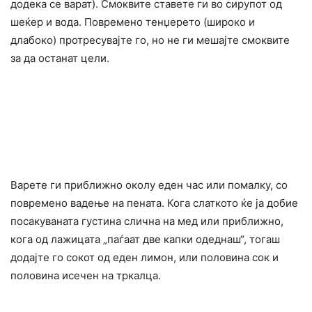
додека се варат). Смоквите ставете ги во сирупот од
шеќер и вода. Повремено тенџерето (широко и
длабоко) протресувајте го, но не ги мешајте смоквите
за да останат цели.
Варете ги приближно околу еден час или помалку, со
повремено вадење на пената. Кога слаткото ќе ја добие
посакуваната густина слична на мед или приближно,
кога од лажицата „паѓаат две капки одеднаш“, тогаш
додајте го сокот од еден лимон, или половина сок и
половина исечен на тркалца.