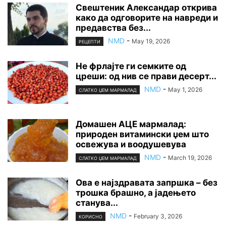
Свештеник Александар открива
како да одговорите на навреди и
предавства без...
NMD
-
May 19, 2026
РЕЦЕПТИ
Не фрлајте ги семките од
цреши: од нив се прави десерт...
NMD
-
May 1, 2026
СЛАТКО ЏЕМ МАРМАЛАД
Домашен АЦЕ мармалад:
природен витамински џем што
освежува и воодушевува
NMD
-
March 19, 2026
СЛАТКО ЏЕМ МАРМАЛАД
Ова е најздравата запршка – без
трошка брашно, а јадењето
станува...
NMD
-
February 3, 2026
КОРИСНО