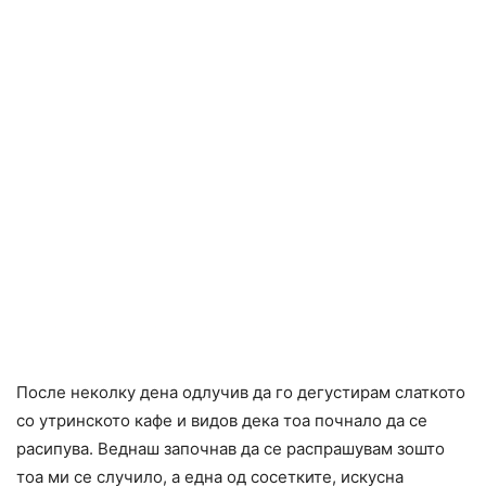
После неколку дена одлучив да го дегустирам слаткото
со утринското кафе и видов дека тоа почнало да се
расипува. Веднаш започнав да се распрашувам зошто
тоа ми се случило, а една од сосетките, искусна