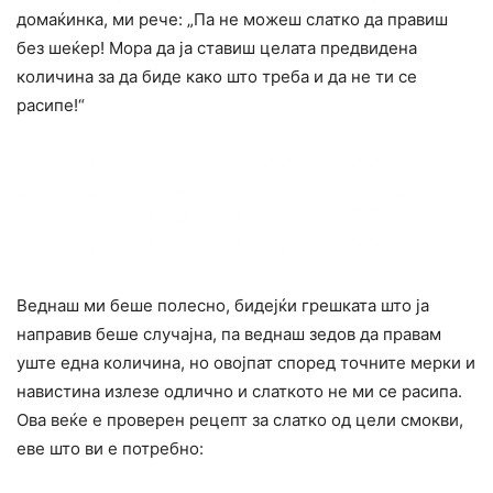
домаќинка, ми рече: „Па не можеш слатко да правиш
без шеќер! Мора да ја ставиш целата предвидена
количина за да биде како што треба и да не ти се
расипе!“
Веднаш ми беше полесно, бидејќи грешката што ја
направив беше случајна, па веднаш зедов да правам
уште една количина, но овојпат според точните мерки и
навистина излезе одлично и слаткото не ми се расипа.
Ова веќе е проверен рецепт за слатко од цели смокви,
еве што ви е потребно: