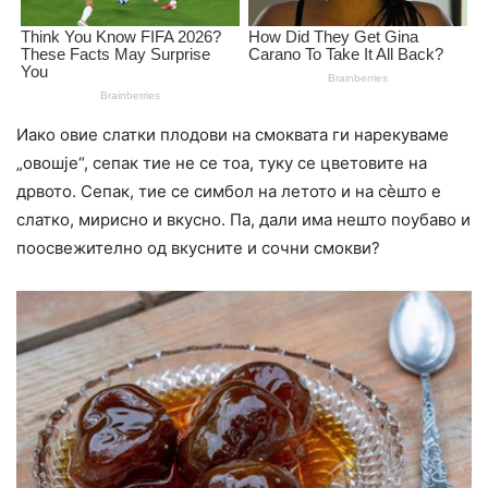
Иако овие слатки плодови на смоквата ги нарекуваме
„овошје“, сепак тие не се тоа, туку се цветовите на
дрвото. Сепак, тие се симбол на летото и на сèшто е
слатко, мирисно и вкусно. Па, дали има нешто поубаво и
поосвежително од вкусните и сочни смокви?