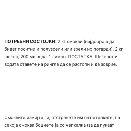
ПОТРЕБНИ СОСТОЈКИ:
2 кг смокви (најдобро е да
бидат поситни и полузрели или зрели но потврди), 2 кг
шеќер, 200 мл вода, 1 лимон. ПОСТАПКА: Шеќерот и
водата ставете на рингла да се растопи и да зоврие.
Смоквите измијте ги, отстранете им ги петелките, па
секоја смоква боцнете ја со чепкалка (за да пукаат