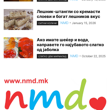
Лешник-штaнгли со кремасти
слоеви и богат лешников вкус
NMD
-
January 15, 2026
СИТНИ КОЛАЧИ
Ако имате шеќер и вода,
направете го најубавото слатко
од јаболка
NMD
-
October 22, 2025
СЛАТКО ЏЕМ МАРМАЛАД