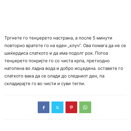
Тргнете го тенџерето настрана, а после 5 минути
повторно вратете го на еден „клуч“. Ова помага да не се
шеќердиса слаткото и да има подолг рок. Потоа
тенџерето покријте го со чиста крпа, претходно
натопена во ладна вода и добро исцедена. оставете го
слаткото вака да се олади до следниот ден, па
складирајте го во чисти и суви тегли.