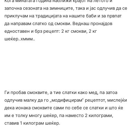
Кога минатата година наближи крајот на летото и
започна сезоната на зимниците, така и јас одлучив да се
приклучам на традицијата на нашите баби и за првпат
да направам слатко од смокви. Веднаш пронајдов
едноставен и брз рецепт: 2 кг смокви, 2 кг
шеќер..хммм..
Ги пробав смоквите, а тие слатки како мед, па затоа
одлучив малку да го „модифицирам“ рецептот, мислејќи
дека ионака смоквите сами по себе се слатки и што ќе
им е толку многу шеќер, па наместо 2 килограми,
ставив 1 килограм шеќер.