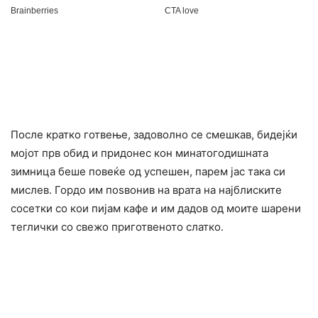
После кратко готвење, задоволно се смешкав, бидејќи
мојот прв обид и придонес кон минатогодишната
зимница беше повеќе од успешен, парем јас така си
мислев. Гордо им поѕвонив на врата на најблиските
сосетки со кои пијам кафе и им дадов од моите шарени
теглички со свежо приготвеното слатко.