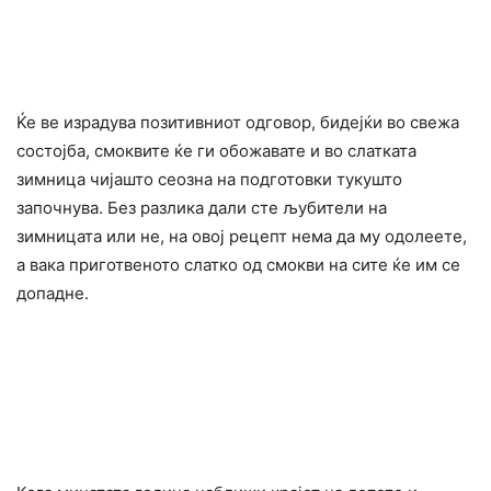
Ќе ве израдува позитивниот одговор, бидејќи во свежа
состојба, смоквите ќе ги обожавате и во слатката
зимница чијашто сеозна на подготовки тукушто
започнува. Без разлика дали сте љубители на
зимницата или не, на овој рецепт нема да му одолеете,
а вака приготвеното слатко од смокви на сите ќе им се
допадне.