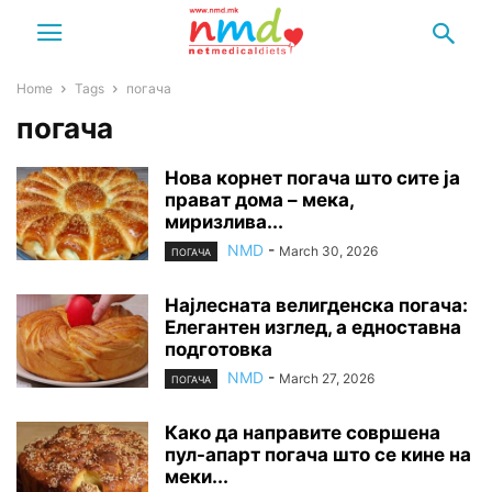
Home
Tags
погача
погача
Нова корнет погача што сите ја
прават дома – мека,
миризлива...
NMD
-
March 30, 2026
ПОГАЧА
Најлесната велигденска погача:
Елегантен изглед, а едноставна
подготовка
NMD
-
March 27, 2026
ПОГАЧА
Како да направите совршена
пул-апарт погача што се кине на
меки...