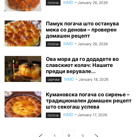
NMD
-
January 26, 2026
ПОГАЧА
Памук погача што останува
мека со денови – проверен
домашен рецепт
NMD
-
January 26, 2026
ПОГАЧА
Ова мора да го додадете во
славскиот колач: Нашите
предци верувале...
NMD
-
January 18, 2026
ОБИЧАИ
Кумановска погача со сирење –
традиционален домашен рецепт
што секогаш успева
NMD
-
January 17, 2026
ПОГАЧА
1
2
3