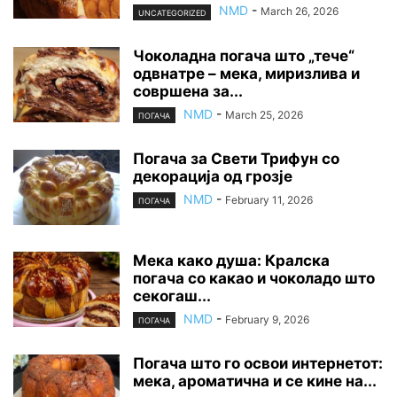
NMD
-
March 26, 2026
UNCATEGORIZED
Чоколадна погача што „тече“
одвнатре – мека, миризлива и
совршена за...
NMD
-
March 25, 2026
ПОГАЧА
Погача за Свети Трифун со
декорација од грозје
NMD
-
February 11, 2026
ПОГАЧА
Мека како душа: Кралска
погача со какао и чоколадо што
секогаш...
NMD
-
February 9, 2026
ПОГАЧА
Погача што го освои интернетот:
мека, ароматична и се кине на...