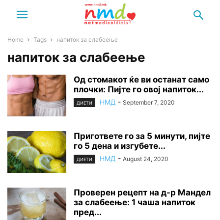
Home
Tags
напиток за слабеење
напиток за слабеење
Од стомакот ќе ви останат само
плочки: Пијте го овој напиток...
НМД
-
September 7, 2020
ДИЕТИ
Пригответе го за 5 минути, пијте
го 5 дена и изгубете...
НМД
-
August 24, 2020
ДИЕТИ
Проверен рецепт на д-р Мандел
за слабеење: 1 чаша напиток
пред...