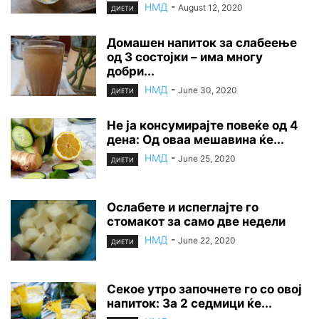
НМД
-
August 12, 2020
ДИЕТИ
Домашен напиток за слабеење
од 3 состојки – има многу
добри...
НМД
-
June 30, 2020
ДИЕТИ
Не ја консумирајте повеќе од 4
дена: Од оваа мешавина ќе...
НМД
-
June 25, 2020
ДИЕТИ
Ослабете и испеглајте го
стомакот за само две недели
НМД
-
June 22, 2020
ДИЕТИ
Секое утро започнете го со овој
напиток: За 2 седмици ќе...