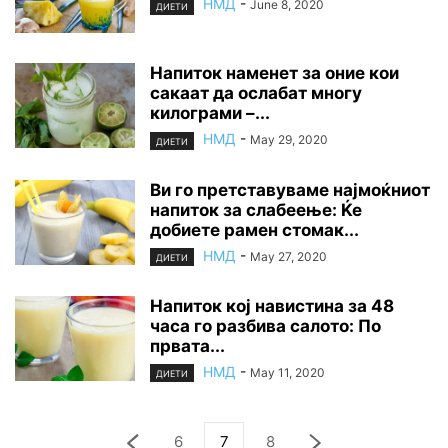
НМД
-
June 8, 2020
ДИЕТИ
Напиток наменет за оние кои
сакаат да ослабат многу
килограми –...
НМД
-
May 29, 2020
ДИЕТИ
Ви го претставуваме најмоќниот
напиток за слабеење: Ќе
добиете рамен стомак...
НМД
-
May 27, 2020
ДИЕТИ
Напиток кој навистина за 48
часа го pазбива cалото: По
првата...
НМД
-
May 11, 2020
ДИЕТИ
6
7
8