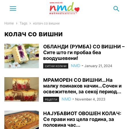
Home
Tags
колач со вишни
колач со вишни
ОБЛАНДИ (РУМБА) СО ВИШНИ –
Сите што ги пробаа беа
воодушевени!
NMD
-
January 21, 2024
СИТНИ КОЛАЧИ
МРАМОРЕН СО ВИШНИ…На
малку поинаков начин…Сочен и
освежителен, за секој период...
NMD
-
November 4, 2023
РЕЦЕПТИ
НАЈУБАВИОТ ОВОШЕН КОЛАЧ:
Се прави низ цела година, за
половина час...