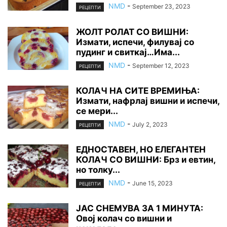
NMD
-
September 23, 2023
РЕЦЕПТИ
ЖОЛТ РОЛАТ СО ВИШНИ:
Измати, испечи, филувај со
пудинг и свиткај…Има...
NMD
-
September 12, 2023
РЕЦЕПТИ
КОЛАЧ НА СИТЕ ВРЕМИЊА:
Измати, нафрлај вишни и испечи,
се мери...
NMD
-
July 2, 2023
РЕЦЕПТИ
ЕДНОСТАВЕН, НО ЕЛЕГАНТЕН
КОЛАЧ СО ВИШНИ: Брз и евтин,
но толку...
NMD
-
June 15, 2023
РЕЦЕПТИ
ЈАС СНЕМУВА ЗА 1 МИНУТА:
Овој колач со вишни и