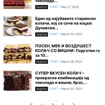
чоколадо...
NMD
-
May 17, 2023
РЕЦЕПТИ
Еден од најубавите старински
колачи, кој се сече на коцки:
Дунавски...
NMD
-
March 30, 2023
РЕЦЕПТИ
ПОСЕН, MEK И ВОЗДУШЕСТ
КОЛАЧ СО ВИШНИ: Подготви го
за 10...
NMD
-
March 28, 2023
РЕЦЕПТИ
СУПЕР ВКУСЕН КОЛАЧ –
прекрасна комбинација од
чоколадо и вишни, брзо,...
NMD
-
March 20, 2023
РЕЦЕПТИ
1
2
3