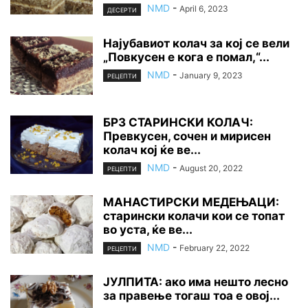
NMD
-
April 6, 2023
ДЕСЕРТИ
Најубавиот колач за кој се вели
„Повкусен е кога е помал,“...
NMD
-
January 9, 2023
РЕЦЕПТИ
БРЗ СТАРИНСКИ КОЛАЧ:
Превкусен, сочен и мирисен
колач кој ќе ве...
NMD
-
August 20, 2022
РЕЦЕПТИ
МАНАСТИРСКИ МЕДЕЊАЦИ:
старински колачи кои се топат
во уста, ќе ве...
NMD
-
February 22, 2022
РЕЦЕПТИ
ЈУЛПИТА: ако има нешто лесно
за правење тогаш тоа е овој...