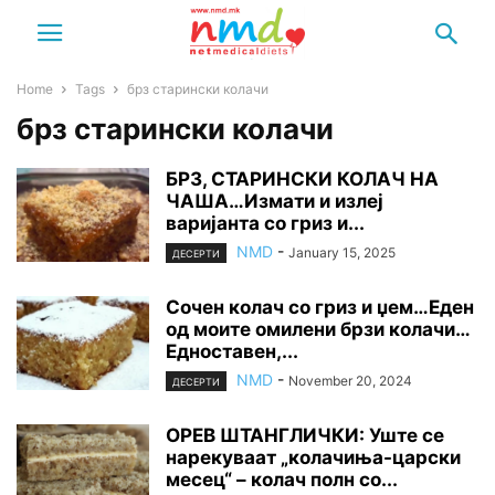
Home
Tags
брз старински колачи
брз старински колачи
БРЗ, СТАРИНСКИ КОЛАЧ НА
ЧАША…Измати и излеј
варијанта со гриз и...
NMD
-
January 15, 2025
ДЕСЕРТИ
Сочен колач со гриз и џем…Еден
од моите омилени брзи колачи…
Едноставен,...
NMD
-
November 20, 2024
ДЕСЕРТИ
ОРЕВ ШТАНГЛИЧКИ: Уште се
нарекуваат „колачиња-царски
месец“ – колач полн со...