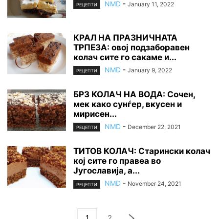
NMD
-
January 11, 2022
РЕЦЕПТИ
КРАЛ НА ПРАЗНИЧНАТА
ТРПЕЗА: овој подзаборавен
колач сите го сакаме и...
NMD
-
January 9, 2022
РЕЦЕПТИ
БРЗ КОЛАЧ НА ВОДА: Сочен,
мек како сунѓер, вкусен и
мирисен...
NMD
-
December 22, 2021
РЕЦЕПТИ
ТИТОВ КОЛАЧ: Старински колач
кој сите го правеа во
Југославија, а...
NMD
-
November 24, 2021
РЕЦЕПТИ
1
2