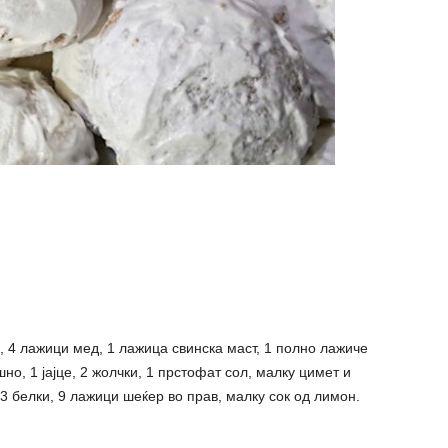
 4 лажици мед, 1 лажица свинска маст, 1 полно лажиче
но, 1 јајце, 2 жолчки, 1 прстофат сол, малку цимет и
3 белки, 9 лажици шеќер во прав, малку сок од лимон.