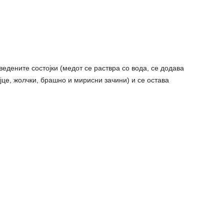
едените состојки (медот се раствра со вода, се додава
ајце, жолчки, брашно и мирисни зачини) и се остава