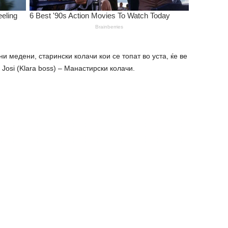
дени, старински колачи кои се топат во уста, ќе ве
 Josi (Klara boss) – Манастирски колачи.