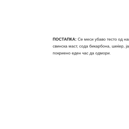
ПОСТАПКА:
Се меси убаво тесто од нав
свинска маст, сода бикарбона, шеќер, ј
покриено еден час да одмори.