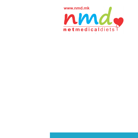
Н
М
Д