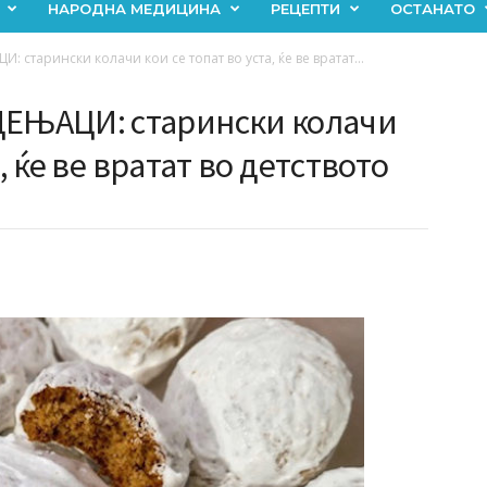
НАРОДНА МЕДИЦИНА
РЕЦЕПТИ
ОСТАНАТО
старински колачи кои се топат во уста, ќе ве вратат...
ЕЊАЦИ: старински колачи
, ќе ве вратат во детството