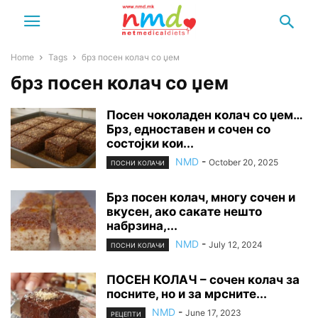
Home
Tags
брз посен колач со џем
брз посен колач со џем
Посен чоколаден колач со џем…
Брз, едноставен и сочен со
состојки кои...
NMD
-
October 20, 2025
ПОСНИ КОЛАЧИ
Брз посен колач, многу сочен и
вкусен, ако сакате нешто
набрзина,...
NMD
-
July 12, 2024
ПОСНИ КОЛАЧИ
ПОСЕН КОЛАЧ – сочен колач за
посните, но и за мрсните...
NMD
-
June 17, 2023
РЕЦЕПТИ