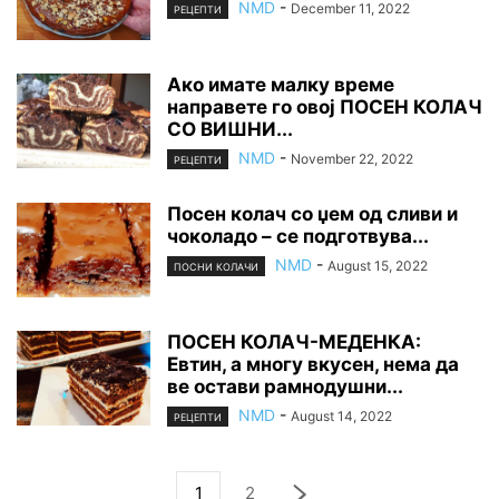
NMD
-
December 11, 2022
РЕЦЕПТИ
Ако имате малку време
направете го овој ПОСЕН КОЛАЧ
СО ВИШНИ...
NMD
-
November 22, 2022
РЕЦЕПТИ
Посен колач со џем од сливи и
чоколадо – се подготвува...
NMD
-
August 15, 2022
ПОСНИ КОЛАЧИ
ПОСЕН КОЛАЧ-МЕДЕНКА:
Евтин, а многу вкусен, нема да
ве остави рамнодушни...
NMD
-
August 14, 2022
РЕЦЕПТИ
1
2