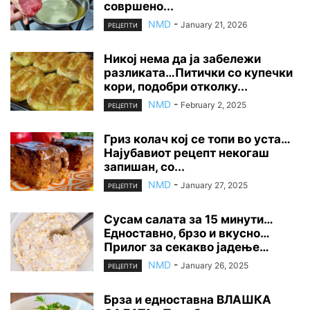
совршено...
NMD
-
January 21, 2026
РЕЦЕПТИ
Никој нема да ја забележи
разликата…Питички со купечки
кори, подобри отколку...
NMD
-
February 2, 2025
РЕЦЕПТИ
Гриз колач кој се топи во уста…
Најубавиот рецепт некогаш
запишан, со...
NMD
-
January 27, 2025
РЕЦЕПТИ
Сусам салата за 15 минути…
Едноставно, брзо и вкусно…
Прилог за секакво јадење…
NMD
-
January 26, 2025
РЕЦЕПТИ
Брза и едноставна ВЛАШКА