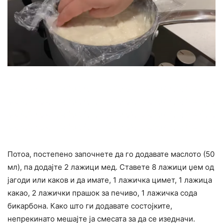
Потоа, постепено започнете да го додавате маслото (50
мл), па додајте 2 лажици мед. Ставете 8 лажици џем од
јагоди или каков и да имате, 1 лажичка цимет, 1 лажица
какао, 2 лажички прашок за печиво, 1 лажичка сода
бикарбона. Како што ги додавате состојките,
непрекинато мешајте ја смесата за да се изедначи.