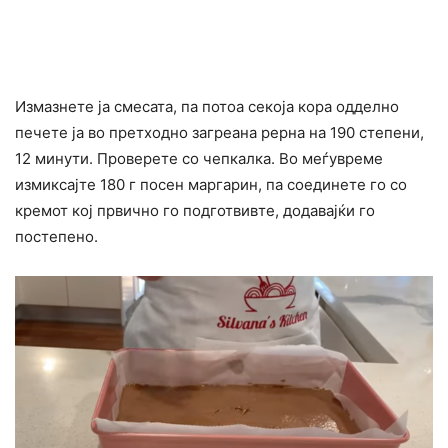
Измазнете ја смесата, па потоа секоја кора одделно
печете ја во претходно загреана рерна на 190 степени,
12 минути. Проверете со чепкалка. Во меѓувреме
измиксајте 180 г посен маргарин, па соединете го со
кремот кој првично го подготвивте, додавајќи го
постепено.