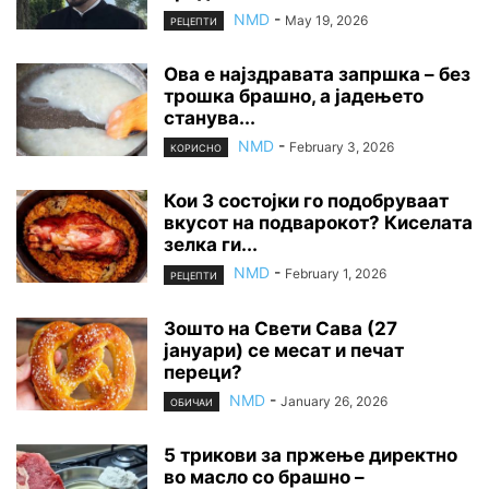
NMD
-
May 19, 2026
РЕЦЕПТИ
Ова е најздравата запршка – без
трошка брашно, а јадењето
станува...
NMD
-
February 3, 2026
КОРИСНО
Кои 3 состојки го подобруваат
вкусот на подварокот? Киселата
зелка ги...
NMD
-
February 1, 2026
РЕЦЕПТИ
Зошто на Свети Сава (27
јануари) се месат и печат
переци?
NMD
-
January 26, 2026
ОБИЧАИ
5 трикови за пржење директно
во масло со брашно –