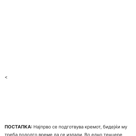
<
ПОСТАПКА:
Најпрво се подготвува кремот, бидејќи му
треба подолго време да се излади. Во едно тенџере