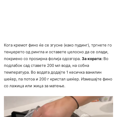
Кога кремот фино ќе се згусне (како пудинг), тргнете го
тенџерето од рингла и оставете целосно да се олади,
покриено со проѕирна фолија одозгора.
За кората:
Во
подлабок сад ставете 200 мл вода, на собна
температура. Во водата додајте 1 кесичка ванилин
шеќер, па потоа и 200 г кристал шеќер. Измешајте фино
со лажица или жица за матење.