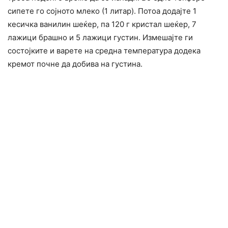
сипете го сојното млеко (1 литар). Потоа додајте 1
кесичка ванилин шеќер, па 120 г кристал шеќер, 7
лажици брашно и 5 лажици густин. Измешајте ги
состојките и варете на средна температура додека
кремот почне да добива на густина.