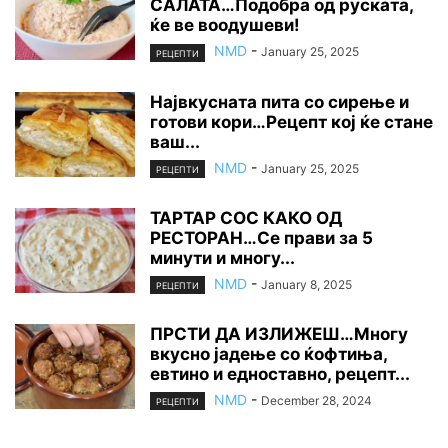
САЛАТА…Подобра од руската,
ќе ве воодушеви!
NMD
-
January 25, 2025
РЕЦЕПТИ
Највкусната пита со сирење и
готови кори…Рецепт кој ќе стане
ваш...
NMD
-
January 25, 2025
РЕЦЕПТИ
ТАРТАР СОС КАКО ОД
РЕСТОРАН…Се прави за 5
минути и многу...
NMD
-
January 8, 2025
РЕЦЕПТИ
ПРСТИ ДА ИЗЛИЖЕШ…Многу
вкусно јадење со ќофтиња,
евтино и едноставно, рецепт...
NMD
-
December 28, 2024
РЕЦЕПТИ