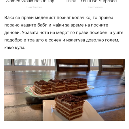
Вака се прави медениот познат колач кој го правеа
порано нашите баби и мајки за време на посните
денови. Убаватa нота на медот го прави посебен, а уште
подобро е тоа што е сочен и излегува доволно голем,
како кула.