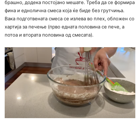
брашно, додека постојано мешате. Треба да се формира
фина и еднолична смеса која ќе биде без грутчиња.
Вака подготвената смеса се излева во плех, обложен со
хартија за печење (прво едната половина се пече, а
потоа и втората половина од смесата).