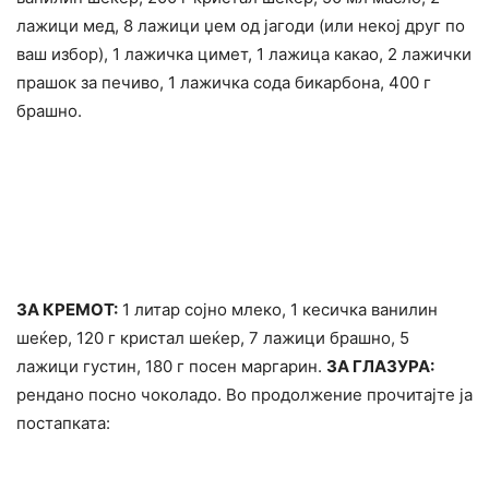
лажици мед, 8 лажици џем од јагоди (или некој друг по
ваш избор), 1 лажичка цимет, 1 лажица какао, 2 лажички
прашок за печиво, 1 лажичка сода бикарбона, 400 г
брашно.
ЗА КРЕМОТ:
1 литар сојно млеко, 1 кесичка ванилин
шеќер, 120 г кристал шеќер, 7 лажици брашно, 5
лажици густин, 180 г посен маргарин.
ЗА ГЛАЗУРА:
рендано посно чоколадо. Во продолжение прочитајте ја
постапката: