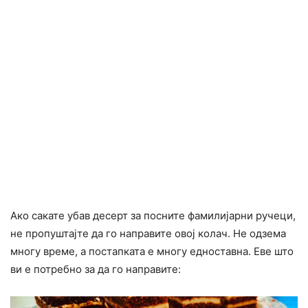
Ако сакате убав десерт за посните фамилијарни ручеци,
не пропуштајте да го направите овој колач. Не одзема
многу време, а постапката е многу едноставна. Еве што
ви е потребно за да го направите: