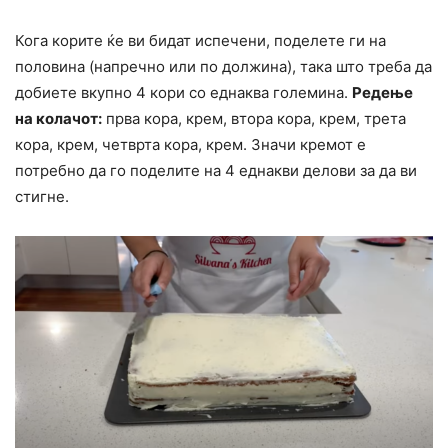
Кога корите ќе ви бидат испечени, поделете ги на
половина (напречно или по должина), така што треба да
добиете вкупно 4 кори со еднаква големина.
Редење
на колачот:
прва кора, крем, втора кора, крем, трета
кора, крем, четврта кора, крем. Значи кремот е
потребно да го поделите на 4 еднакви делови за да ви
стигне.