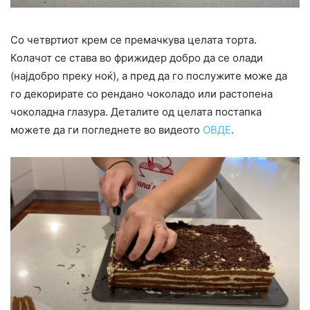
Со четвртиот крем се премачкува целата торта.
Колачот се става во фрижидер добро да се олади
(најдобро преку ноќ), а пред да го послужите може да
го декорирате со рендано чоколадо или растопена
чоколадна глазура. Деталите од целата постапка
можете да ги погледнете во видеото
ОВДЕ
.