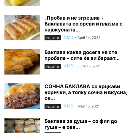
„Пробав и не згрешив“:
Баклавата со ореви и плазма е
највкусната...
NMD
-
April 14, 2022
РЕЦЕПТИ
Баклава каква досега не сте
пробале – сите ќе ви бараат...
NMD
-
June 15, 2021
РЕЦЕПТИ
СОЧНА БАКЛАВА со крцкави
корички, а толку сочна и вкусна,
се...
NMD
-
May 15, 2021
РЕЦЕПТИ
Баклава за душа – со фил до
гуша – е ова...