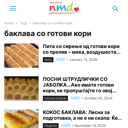
Home
Tags
баклава со готови кори
баклава со готови кори
Пита со сирење од готови кори
со прелив – мека, воздушеста...
NMD
-
January 15, 2026
ПИТА
ПОСНИ ШТРУДЛИЧКИ СО
ЈАБОЛКА…Ако имате готови
кори, не пропуштајте го овој...
NMD
-
October 30, 2024
ПОСНИ КОЛАЧИ
КОКОС БАКЛАВА: Лесна за
подготовка, а не е ни скапа: Ќе...
NMD
-
November 19, 2023
РЕЦЕПТИ