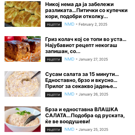
Никој нема да ја забележи
разликата…Питички со купечки
кори, подобри отколку...
NMD
-
February 2, 2025
РЕЦЕПТИ
Гриз колач кој се топи во уста…
Најубавиот рецепт некогаш
запишан, со...
NMD
-
January 27, 2025
РЕЦЕПТИ
Сусам салата за 15 минути…
Едноставно, брзо и вкусно…
Прилог за секакво јадење…
NMD
-
January 26, 2025
РЕЦЕПТИ
Брза и едноставна ВЛАШКА
САЛАТА…Подобра од руската,
ќе ве воодушеви!
NMD
-
January 25, 2025
РЕЦЕПТИ