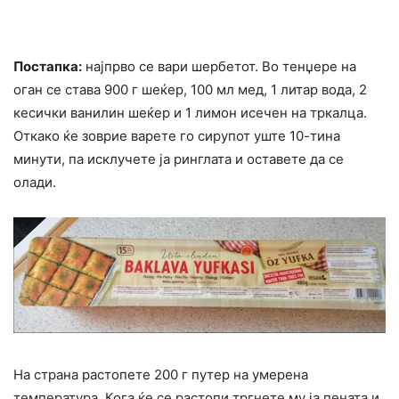
Постапка:
најпрво се вари шербетот. Во тенџере на
оган се става 900 г шеќер, 100 мл мед, 1 литар вода, 2
кесички ванилин шеќер и 1 лимон исечен на тркалца.
Откако ќе зоврие варете го сирупот уште 10-тина
минути, па исклучете ја ринглата и оставете да се
олади.
На страна растопете 200 г путер на умерена
температура. Кога ќе се растопи тргнете му ја пената и