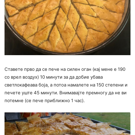
Ставете прво да се пече на силен оган (кај мене е 190
со врел воздух) 10 минути за да добие убава
светлокафеава боја, а потоа намалете на 150 степени и
печете уште 45 минути. Внимавајте премногу да не ви
потемне (се пече приближно 1 час).