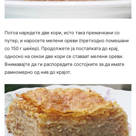
Потоа наредете две кори, исто така премачкани со
путер, и наросете мелени ореви (претходно помешани
со 150 г шеќер). Продолжете ја постапката до крај,
односно на секои две кори се ставаат мелени ореви.
Внимавајте да ги распоредите состојките за да имате
рамномерно од нив до крајот.