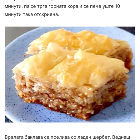
минути, па се трга горната кора и се пече уште 10
минути така отскриена.
Врелата баклава се прелива со ладен шербет. Веднаш