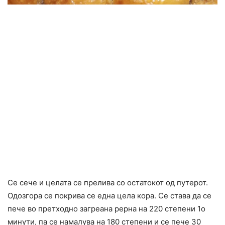
Се сече и целата се прелива со остатокот од путерот.
Одозгора се покрива се една цела кора. Се става да се
пече во претходно загреана рерна на 220 степени 1о
минути, па се намалува на 180 степени и се пече 30