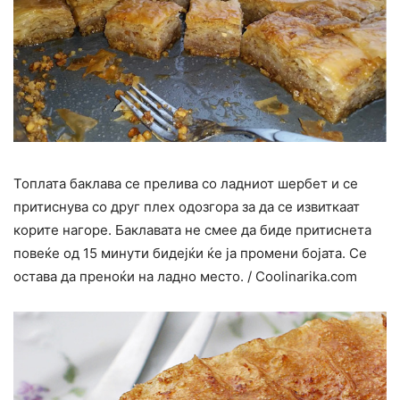
Топлата баклава се прелива со ладниот шербет и се
притиснува со друг плех одозгора за да се извиткаат
корите нагоре. Баклавата не смее да биде притиснета
повеќе од 15 минути бидејќи ќе ја промени бојата. Се
остава да преноќи на ладно место. / Coolinarika.com