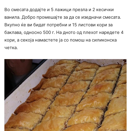
Во смесата додајте и 5 лажици презла и 2 кесички
ванила. Добро промешајте за да се изедначи смесата.
Вкупно ќе ви бидат потребни и 15 листови кори за
баклава, односно 500 г. На дното од плехот наредете 4
кори, а секоја намастете ја со помош на силиконска
четка.