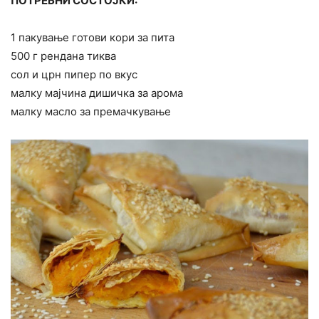
ПОТРЕБНИ СОСТОЈКИ:
1 пакување готови кори за пита
500 г рендана тиква
сол и црн пипер по вкус
малку мајчина дишичка за арома
малку масло за премачкување