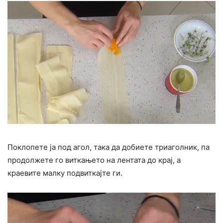
Поклопете ја под агол, така да добиете триаголник, па
продолжете го виткањето на лентата до крај, а
краевите малку подвиткајте ги.