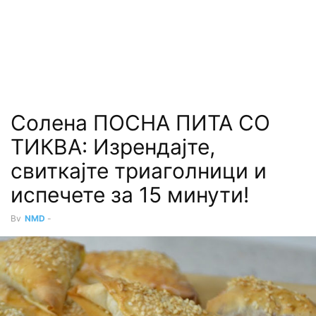
Солена ПОСНА ПИТА СО
ТИКВА: Изрендајте,
свиткајте триаголници и
испечете за 15 минути!
By
NMD
-