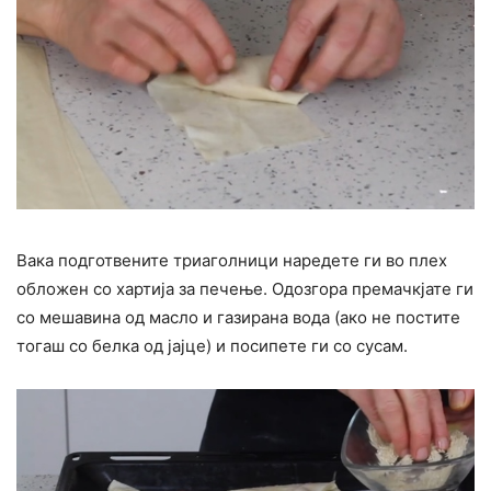
Вака подготвените триаголници наредете ги во плех
обложен со хартија за печење. Одозгора премачкјате ги
со мешавина од масло и газирана вода (ако не постите
тогаш со белка од јајце) и посипете ги со сусам.