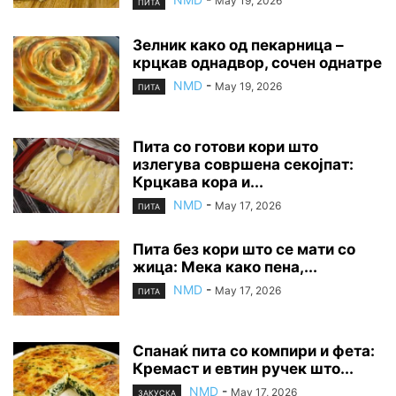
May 19, 2026
ПИТА
Зелник како од пекарница –
крцкав однадвор, сочен однатре
NMD
-
May 19, 2026
ПИТА
Пита со готови кори што
излегува совршена секојпат:
Крцкава кора и...
NMD
-
May 17, 2026
ПИТА
Пита без кори што се мати со
жица: Мека како пена,...
NMD
-
May 17, 2026
ПИТА
Спанаќ пита со компири и фета:
Кремаст и евтин ручек што...
NMD
-
May 17, 2026
ЗАКУСКА