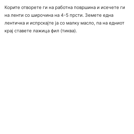
Корите отворете ги на работна површина и исечете ги
на ленти со широчина на 4-5 прсти. Земете една
лентичка и испрскајте ја со малку масло, па на едниот
крај ставете лажица фил (тиква).