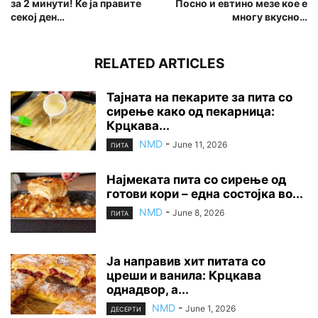
за 2 минути! Ќе ја правите
Посно и евтино мезе кое е
секој ден…
многу вкусно…
RELATED ARTICLES
Тајната на пекарите за пита со
сирење како од пекарница:
Крцкава...
NMD
-
June 11, 2026
ПИТА
Најмеката пита со сирење од
готови кори – една состојка во...
NMD
-
June 8, 2026
ПИТА
Ја направив хит питата со
цреши и ванила: Крцкава
однадвор, а...
NMD
-
June 1, 2026
ДЕСЕРТИ