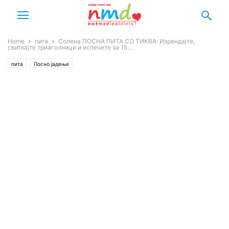
Home
пита
Солена ПОСНА ПИТА СО ТИКВА: Изрендајте,
свиткајте триаголници и испечете за 15...
пита
Посно јадење