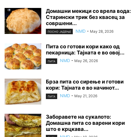
Домашни мекици со врела вода:
Старински трик без квасец за
совршени...
NMD
-
May 28, 2026
ПОСНО ЈАДЕЊЕ
Пита со готови кори како од
пекарница: Тајната е во овој...
NMD
-
May 26, 2026
ПИТА
Брза пита со сирење и готови
кори: Тајната е во начинот...
NMD
-
May 21, 2026
ПИТА
Заборавете на сyкалото:
Домашна пита со варени кори
што е крцкава...
NMD
-