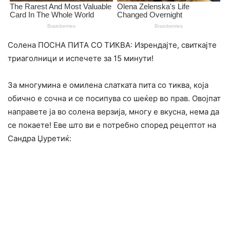
Солена ПОСНА ПИТА СО ТИКВА: Изрендајте, свиткајте
триаголници и испечете за 15 минути!
За многумина е омилена слатката пита со тиква, која
обично е сочна и се посипува со шеќер во прав. Овојпат
направете ја во солена верзија, многу е вкусна, нема да
се покаете! Еве што ви е потребно според рецептот на
Сандра Џуретиќ: