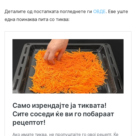
Деталите од постапката погледнете ги
ОВДЕ
. Еве уште
една поинаква пита со тиква: