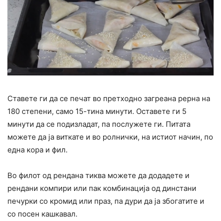
Ставете ги да се печат во претходно загреана рерна на
180 степени, само 15-тина минути. Оставете ги 5
минути да се подизладат, па послужете ги. Питата
можете да ја виткате и во ролнички, на истиот начин, по
една кора и фил.
Во филот од рендана тиква можете да додадете и
рендани компири или пак комбинација од динстани
печурки со кромид или праз, па дури да ја збогатите и
со посен кашкавал.