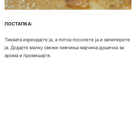
ПОСТАПКА:
Тиквата изрендајте ја, а потоа посолете ја и запиперете
ја. Додајте малку свежи ливчиња мајчина душичка за
арома и промешајте.