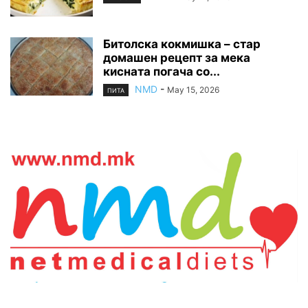
Битолска кокмишка – стар
домашен рецепт за мека
кисната погача со...
NMD
-
May 15, 2026
ПИТА