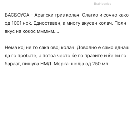
БАСБОУСА – Арапски гриз колач. Слатко и сочно како
од 1001 ноќ. Едноставен, а многу вкусен колач. Полн
вкус на кокос ммммм….
Нема кој не го сака овој колач. Доволно е само еднаш
да го пробате, а потоа често ќе го правите и ќе ви го
бараат, пишува НМД. Мерка: шолја од 250 мл