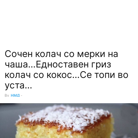
Сочен колач со мерки на
чаша…Едноставен гриз
колач со кокос…Се топи во
уста…
By
НМД
-