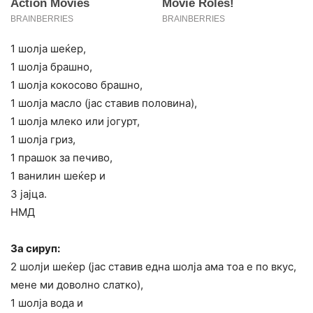
1 шолја шеќер,
1 шолја брашно,
1 шолја кокосово брашно,
1 шолја масло (јас ставив половина),
1 шолја млеко или јогурт,
1 шолја гриз,
1 прашок за печиво,
1 ванилин шеќер и
3 јајца.
НМД
За сируп:
2 шолји шеќер (јас ставив една шолја ама тоа е по вкус,
мене ми доволно слатко),
1 шолја вода и