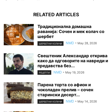
RELATED ARTICLES
Традиционална домашна
раванија: Сочен и мек колач со
шербет
NMD
-
May 28, 2026
ШЕРБЕТНИ КОЛАЧИ
Свештеник Александар открива
како да одговорите на навреди и
предавства без...
NMD
-
May 19, 2026
РЕЦЕПТИ
Парена торта со афион и
чоколаден прелив – сочен
старински десерт...
NMD
-
May 14, 2026
ШЕРБЕТНИ КОЛАЧИ