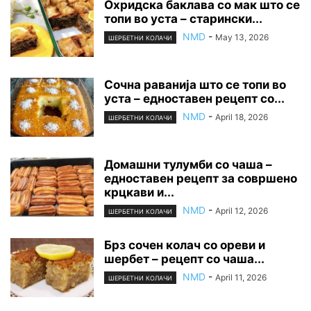
Охридска баклава со мак што се
топи во уста – старински...
NMD
-
May 13, 2026
ШЕРБЕТНИ КОЛАЧИ
Сочна раванија што се топи во
уста – едноставен рецепт со...
NMD
-
April 18, 2026
ШЕРБЕТНИ КОЛАЧИ
Домашни тулумби со чаша –
едноставен рецепт за совршено
крцкави и...
NMD
-
April 12, 2026
ШЕРБЕТНИ КОЛАЧИ
Брз сочен колач со ореви и
шербет – рецепт со чаша...
NMD
-
April 11, 2026
ШЕРБЕТНИ КОЛАЧИ