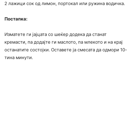
2 лажици сок од лимон, портокал или ружина водичка.
Постапка:
Изматете ги јајцата со шеќер додека да станат
кремасти, па додајте ги маслото, па млекото и на крај
останатите состојки. Оставете ја смесата да одмори 10-
тина минути.