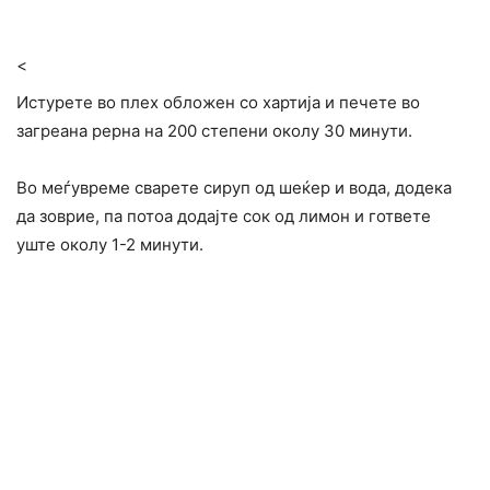
<
Истурете во плех обложен со хартија и печете во
загреана рерна на 200 степени околу 30 минути.
Во меѓувреме сварете сируп од шеќер и вода, додека
да зоврие, па потоа додајте сок од лимон и гответе
уште околу 1-2 минути.