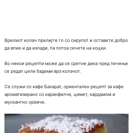
Врелиот колач прелијте го со сирупот и оставете добро
да впие и да излади, па потоа сечете на коцки.
Во некои рецепти може да се сретне дека пред печење
се редат цели бадеми врз колачот.
Се служи со кафе Бахарат, ориентален рецепт за кафе
ароматизирано со каранфилче, цимет, кардамом и
мускантно оревче.