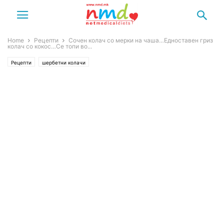
Home
Рецепти
Сочен колач со мерки на чаша…Едноставен гриз
колач со кокос…Се топи во...
Рецепти
шербетни колачи