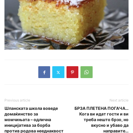
Previous article
Next article
Шпанската школа воведе
БРЗА ПЛЕТЕНА ПОГАЧА…
домаќинство за
Кога ви идат гости и ви
момчињата – одлична
треба нешто брзо, но
иницијатива за борба
вкусно и убаво да
против родова нееднаквост
направите…