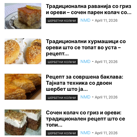
Традиционална раванија со гриз
и ореви – сочен парен колач со...
NMD
-
April 11, 2026
ШЕРБЕТНИ КОЛАЧИ
Традиционални хурмашици со
ореви што се топат во уста –
рецепт...
NMD
-
April 11, 2026
ШЕРБЕТНИ КОЛАЧИ
Рецепт за совршена баклава:
Тајната техника со двоен
шербет што ја...
NMD
-
April 11, 2026
ШЕРБЕТНИ КОЛАЧИ
Сочен колач со гриз и ореви:
традиционален рецепт што се
топи...
NMD
-
April 11, 2026
ШЕРБЕТНИ КОЛАЧИ