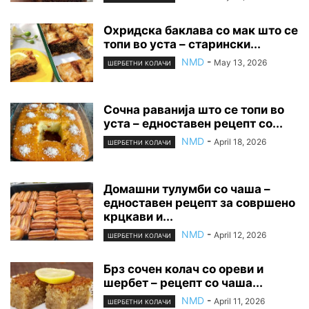
Охридска баклава со мак што се
топи во уста – старински...
NMD
-
May 13, 2026
ШЕРБЕТНИ КОЛАЧИ
Сочна раванија што се топи во
уста – едноставен рецепт со...
NMD
-
April 18, 2026
ШЕРБЕТНИ КОЛАЧИ
Домашни тулумби со чаша –
едноставен рецепт за совршено
крцкави и...
NMD
-
April 12, 2026
ШЕРБЕТНИ КОЛАЧИ
Брз сочен колач со ореви и
шербет – рецепт со чаша...
NMD
-
April 11, 2026
ШЕРБЕТНИ КОЛАЧИ