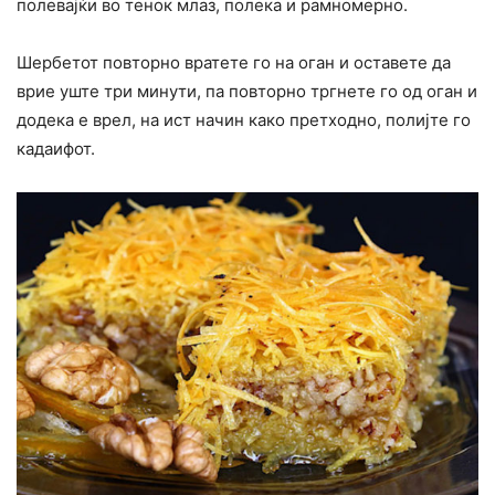
полевајќи во тенок млаз, полека и рамномерно.
Шербетот повторно вратете го на оган и оставете да
врие уште три минути, па повторно тргнете го од оган и
додека е врел, на ист начин како претходно, полијте го
кадаифот.