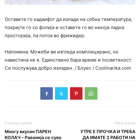
Оставете го кадаифот да излади на собна температура,
покријте го со фолија и оставете го во некоја ладна
просторија, па потоа во фрижидер.
Напомена: Можеби ви изгледа комплицирано, но
навистина не е. Единствено бара време и посветеност.
Се послужува добро изладен. / Блуес / Сооlinarika.com
Previous article
Next article
Многу вкусен ПАРЕН
УТРЕ Е ПРОЧКА И ТРЕБА
КОЛАЧ – Раванија со суво
ДА ИМАТЕ 2 РАБОТИ НА