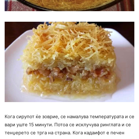
Кога сирупот ќе зоврие, се намалува температурата и се
вари уште 15 минути. Потоа се исклучува ринглата и се
тенџерето се трга на страна. Кога кадаифот е печен