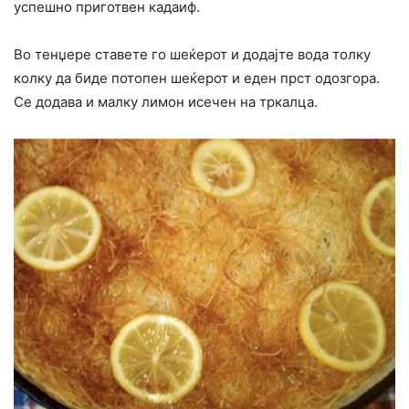
успешно приготвен кадаиф.
Во тенџере ставете го шеќерот и додајте вода толку
колку да биде потопен шеќерот и еден прст одозгора.
Се додава и малку лимон исечен на тркалца.