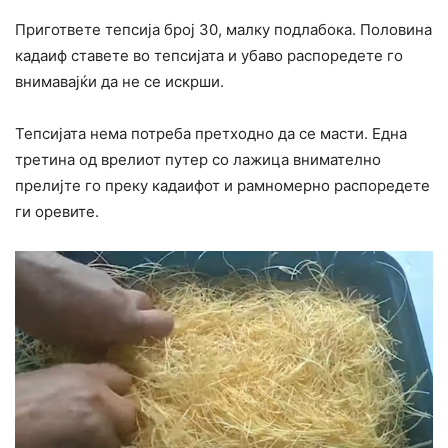
Пригответе тепсија број 30, малку подлабока. Половина
кадаиф ставете во тепсијата и убаво распоредете го
внимавајќи да не се искрши.
Тепсијата нема потреба претходно да се масти. Една
третина од врелиот путер со лажица внимателно
прелијте го преку кадаифот и рамномерно распоредете
ги оревите.