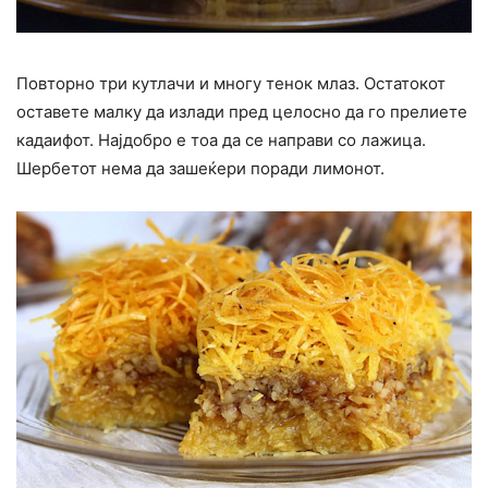
Повторно три кутлачи и многу тенок млаз. Остатокот
оставете малку да излади пред целосно да го прелиете
кадаифот. Најдобро е тоа да се направи со лажица.
Шербетот нема да зашеќери поради лимонот.