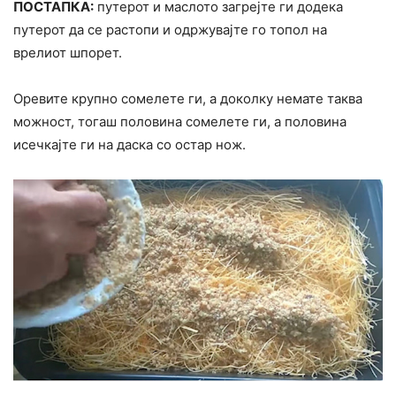
ПОСТАПКА:
путерот и маслото загрејте ги додека
путерот да се растопи и одржувајте го топол на
врелиот шпорет.
Оревите крупно сомелете ги, а доколку немате таква
можност, тогаш половина сомелете ги, а половина
исечкајте ги на даска со остар нож.