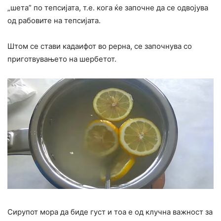
„шета” по тепсијата, т.е. кога ќе започне да се одвојува
од рабовите на тепсијата.
Штом се стави кадаифот во рерна, се започнува со
приготвувањето на шербетот.
Сирупот мора да биде густ и тоа е од клучна важност за