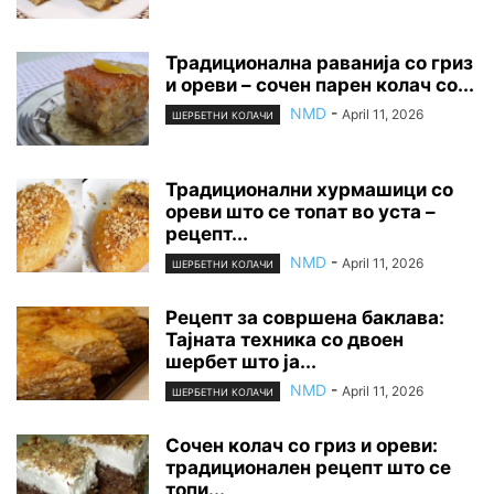
Традиционална раванија со гриз
и ореви – сочен парен колач со...
NMD
-
April 11, 2026
ШЕРБЕТНИ КОЛАЧИ
Традиционални хурмашици со
ореви што се топат во уста –
рецепт...
NMD
-
April 11, 2026
ШЕРБЕТНИ КОЛАЧИ
Рецепт за совршена баклава:
Тајната техника со двоен
шербет што ја...
NMD
-
April 11, 2026
ШЕРБЕТНИ КОЛАЧИ
Сочен колач со гриз и ореви:
традиционален рецепт што се
топи...