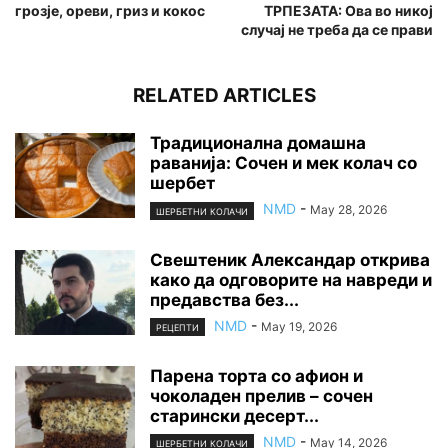
грозје, ореви, гриз и кокос
ТРПЕЗАТА: Ова во никој
случај не треба да се прави
RELATED ARTICLES
Традиционална домашна
раванија: Сочен и мек колач со
шербет
NMD
-
May 28, 2026
ШЕРБЕТНИ КОЛАЧИ
Свештеник Александар открива
како да одговорите на навреди и
предавства без...
NMD
-
May 19, 2026
РЕЦЕПТИ
Парена торта со афион и
чоколаден прелив – сочен
старински десерт...
NMD
-
May 14, 2026
ШЕРБЕТНИ КОЛАЧИ