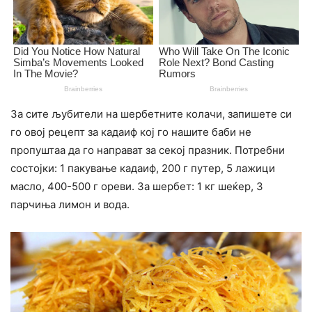
За сите љубители на шербетните колачи, запишете си
го овој рецепт за кадаиф кој го нашите баби не
пропуштаа да го направат за секој празник. Потребни
состојки: 1 пакување кадаиф, 200 г путер, 5 лажици
масло, 400-500 г ореви. За шербет: 1 кг шеќер, 3
парчиња лимон и вода.