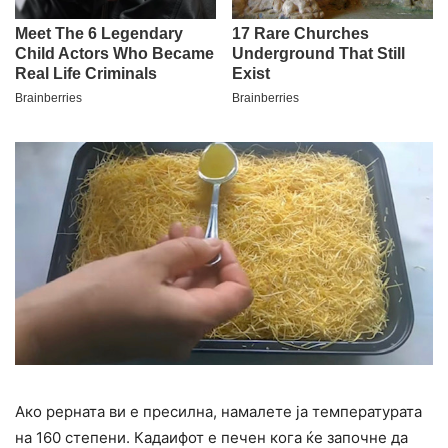
Ако рерната ви е пресилна, намалете ја температурата
на 160 степени. Кадаифот е печен кога ќе започне да