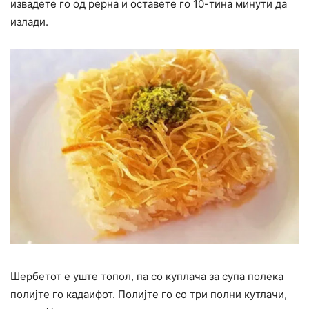
извадете го од рерна и оставете го 10-тина минути да
излади.
Шербетот е уште топол, па со куплача за супа полека
полијте го кадаифот. Полијте го со три полни кутлачи,