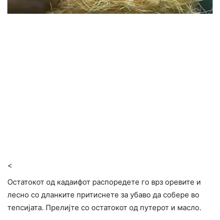
<
Остатокот од кадаифот распоредете го врз оревите и
лесно со дланките притиснете за убаво да собере во
тепсијата. Прелијте со остатокот од путерот и масло.