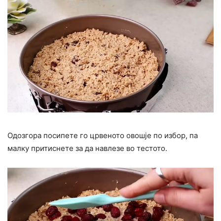
Одозгора посипете го црвеното овошје по избор, па
малку притиснете за да навлезе во тестото.