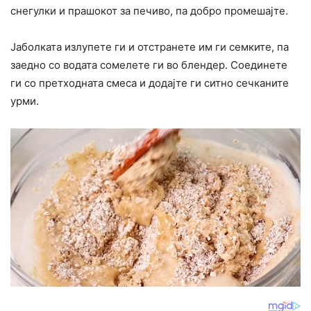
снегулки и прашокот за печиво, па добро промешајте.
Јаболката излупете ги и отстранете им ги семките, па
заедно со водата сомелете ги во блендер. Соединете
ги со претходната смеса и додајте ги ситно сечканите
урми.