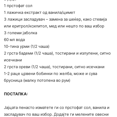
1 прстофат сол
1 лажичка екстракт од ванила/цимет
3 лажици засладувач – замена за шеќер, како стевија
или еритрол/ксилитол, мед или нешто по ваш избор
3 големи јаболка
60 мл вода
10-тина урми (1/2 чаша)
2 грста бадеми (1/2 чаша), тостирани и излупени, ситно
исечкани
2 грста ореви (1/2 чаша), тостирани, ситно исечкани
1-2 раце црвени бобинки по желба, може и сува
брусница (малку потопена во рум)
ПОСТАПКА:
Јајцата пенасто изматете ги со прстофат сол, ванила и
засладувач по ваш избор. Додајте ги мелените овесни