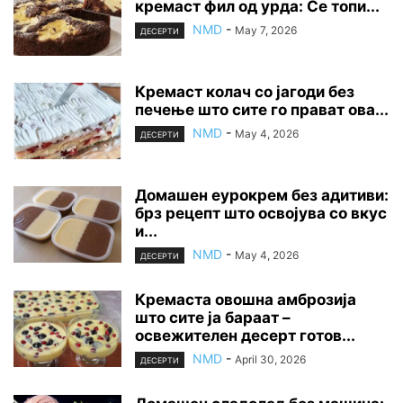
кремаст фил од урда: Се топи...
NMD
-
May 7, 2026
ДЕСЕРТИ
Кремаст колач со јагоди без
печење што сите го прават ова...
NMD
-
May 4, 2026
ДЕСЕРТИ
Домашен еурокрем без адитиви:
брз рецепт што освојува со вкус
и...
NMD
-
May 4, 2026
ДЕСЕРТИ
Кремаста овошна амброзија
што сите ја бараат –
освежителен десерт готов...
NMD
-
April 30, 2026
ДЕСЕРТИ