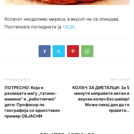
Колачот неодоливо мириса, а вкусот не се опишува.
Постапката погледнете ја
ОВДЕ
.
Previous article
Next article
ПОТРЕСНО: Која е
КОЛАЧ ЗА ДИЕТАЛЦИ: За 5
разликата меѓу „татино-
минути направете евтин и
мамино“ и „работничко“
вкусен колач без шеќер!
дете: Професор по
Може секој ден да го
географија со едноставен
правите…
пример ОБЈАСНИ