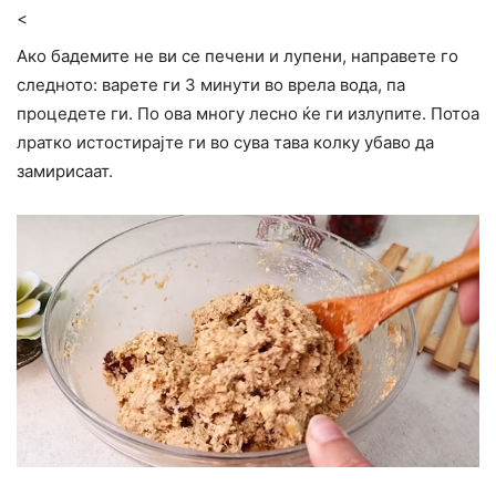
<
Ако бадемите не ви се печени и лупени, направете го
следното: варете ги 3 минути во врела вода, па
процедете ги. По ова многу лесно ќе ги излупите. Потоа
лратко истостирајте ги во сува тава колку убаво да
замирисаат.