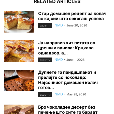
RELATED ARTICLES
Стар домашен рецепт за колач
со кајсии што секогаш успева
NMD
-
June 20, 2026
ДЕСЕРТИ
Ја направив хит питата со
цреши и ванила: Крцкава
однадвор, а...
NMD
-
June 1, 2026
ДЕСЕРТИ
Дупнете го пандишпанот и
прелијте со чоколадо:
Најсочниот домашен колач
готов...
NMD
-
May 28, 2026
ДЕСЕРТИ
Брз чоколаден десерт без
печење што сите го бараат