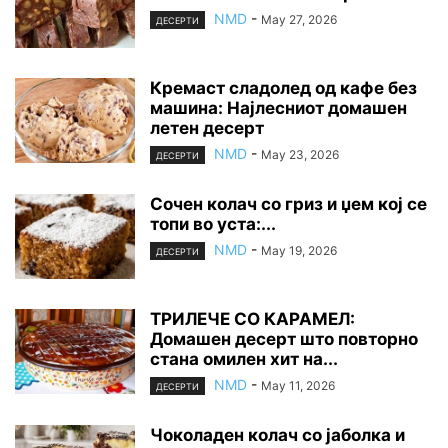
NMD
-
May 27, 2026
ДЕСЕРТИ
Кремаст сладолед од кафе без
машина: Најлесниот домашен
летен десерт
NMD
-
May 23, 2026
ДЕСЕРТИ
Сочен колач со гриз и џем кој се
топи во уста:...
NMD
-
May 19, 2026
ДЕСЕРТИ
ТРИЛЕЧЕ СО КАРАМЕЛ:
Домашен десерт што повторно
стана омилен хит на...
NMD
-
May 11, 2026
ДЕСЕРТИ
Чоколаден колач со јаболка и