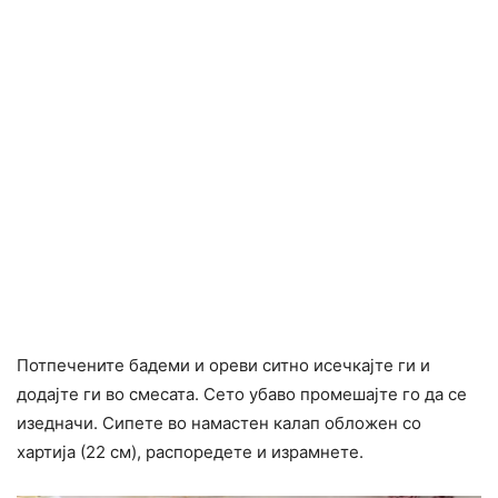
Потпечените бадеми и ореви ситно исечкајте ги и
додајте ги во смесата. Сето убаво промешајте го да се
изедначи. Сипете во намастен калап обложен со
хартија (22 см), распоредете и израмнете.