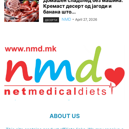
Домашен сладолед без машина:
Кремаст десерт од јагоди и
банана што...
NMD
-
April 27, 2026
ДЕСЕРТИ
ABOUT US