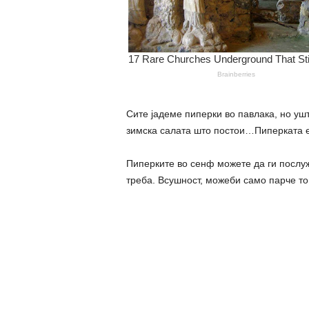
Сите јадеме пиперки во павлака, но у
зимска салата што постои…Пиперката е
Пиперките во сенф можете да ги послуж
треба. Всушност, можеби само парче то