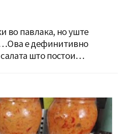
и во павлака, но уште
ф…Ова е дефинитивно
а салата што постои…