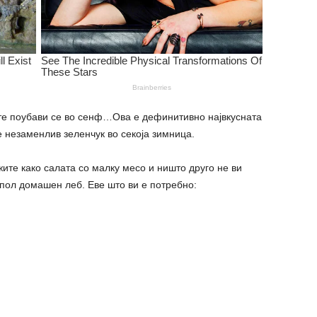
ште поубави се во сенф…Ова е дефинитивно највкусната
 незаменлив зеленчук во секоја зимница.
ите како салата со малку месо и ништо друго не ви
пол домашен леб. Еве што ви е потребно: