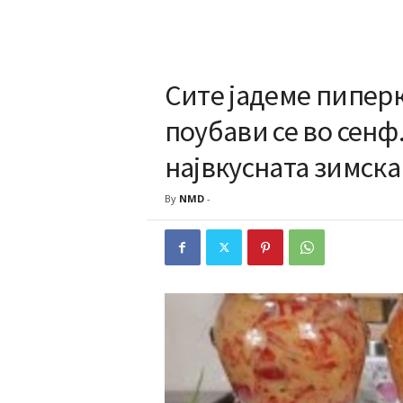
Сите јадеме пиперк
поубави се во сен
највкусната зимск
By
NMD
-