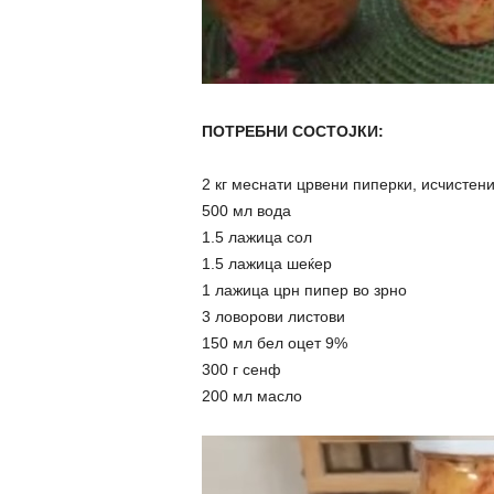
ПОТРЕБНИ СОСТОЈКИ:
2 кг меснати црвени пиперки, исчистен
500 мл вода
1.5 лажица сол
1.5 лажица шеќер
1 лажица црн пипер во зрно
3 ловорови листови
150 мл бел оцет 9%
300 г сенф
200 мл масло