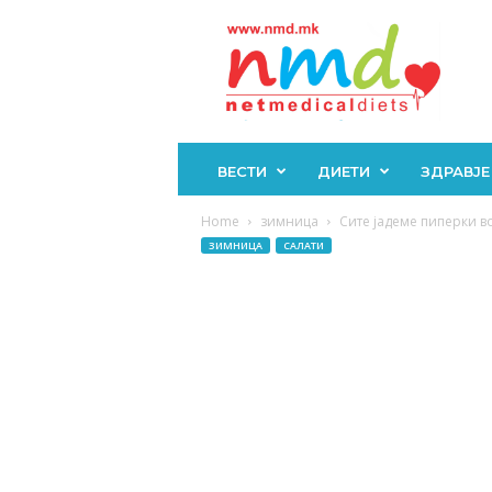
Н
М
Д
ВЕСТИ
ДИЕТИ
ЗДРАВЈЕ
Home
зимница
Сите јадеме пиперки во
ЗИМНИЦА
САЛАТИ