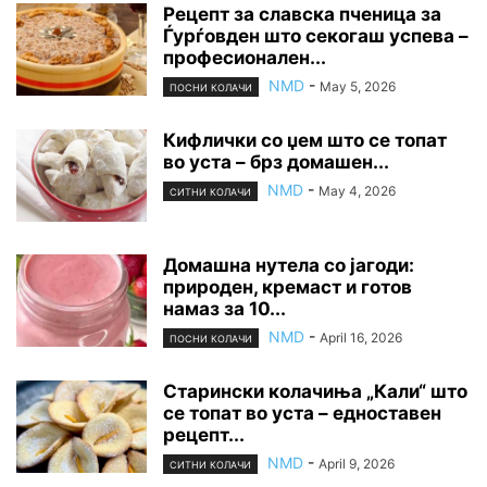
Рецепт за славска пченица за
Ѓурѓовден што секогаш успева –
професионален...
NMD
-
May 5, 2026
ПОСНИ КОЛАЧИ
Кифлички со џем што се топат
во уста – брз домашен...
NMD
-
May 4, 2026
СИТНИ КОЛАЧИ
Домашна нутела со јагоди:
природен, кремаст и готов
намаз за 10...
NMD
-
April 16, 2026
ПОСНИ КОЛАЧИ
Старински колачиња „Кали“ што
се топат во уста – едноставен
рецепт...
NMD
-
April 9, 2026
СИТНИ КОЛАЧИ