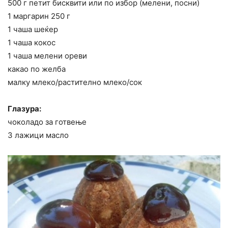
500 г петит бисквити или по избор (мелени, посни)
1 маргарин 250 г
1 чаша шеќер
1 чаша кокос
1 чаша мелени ореви
какао по желба
малку млеко/растително млеко/сок
Глазура:
чоколадо за готвење
3 лажици масло