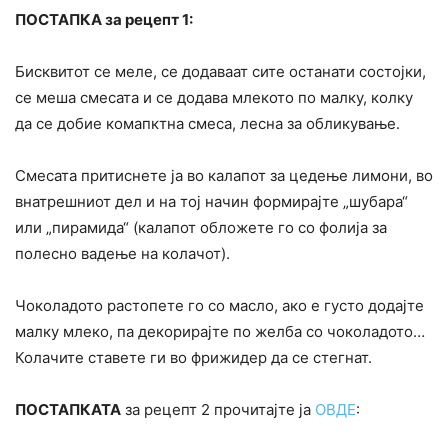
ПОСТАПКА за рецепт 1:
Бисквитот се меле, се додаваат сите останати состојки,
се меша смесата и се додава млекото по малку, колку
да се добие комапктна смеса, лесна за обликување.
Смесата притиснете ја во калапот за цедење лимони, во
внатрешниот дел и на тој начин формирајте „шубара“
или „пирамида“ (калапот обложете го со фолија за
полесно вадење на колачот).
Чоколадото растопете го со масло, ако е густо додајте
малку млеко, па декорирајте по желба со чоколадото…
Колачите ставете ги во фрижидер да се стегнат.
ПОСТАПКАТА
за рецепт 2 прочитајте ја
ОВДЕ
: