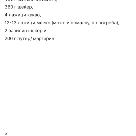
360 г шеќер,
4 лажици какао,
12-13 лажици млеко (може и помалку, по потреба),
2 ванилин шеќер и
200 г путер/ маргарин.
<