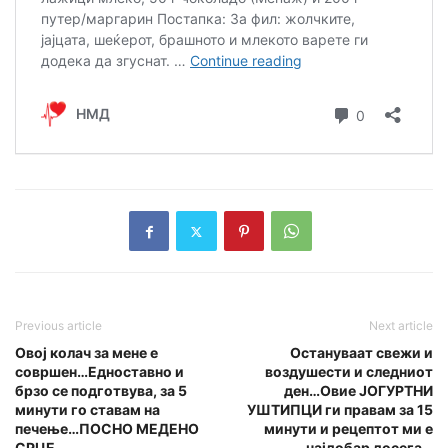
Previous article
Next article
Овој колач за мене е
Остануваат свежи и
совршен…Едноставно и
воздушести и следниот
брзо се подготвува, за 5
ден…Овие ЈОГУРТНИ
минути го ставам на
УШТИПЦИ ги правам за 15
печење…ПОСНО МЕДЕНО
минути и рецептот ми е
СРЦЕ…
најдобар досега…