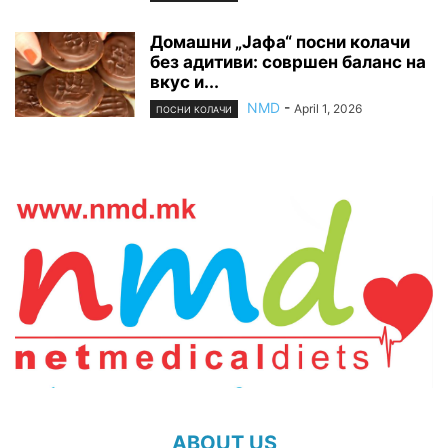
Домашни „Јафа“ посни колачи
без адитиви: совршен баланс на
вкус и...
NMD
-
April 1, 2026
ПОСНИ КОЛАЧИ
ABOUT US