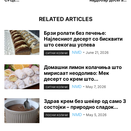
RELATED ARTICLES
Брзи ролати без печење:
Најлесниот десерт со бисквити
што секогаш успева
NMD
-
June 21, 2026
СИТНИ КОЛАЧИ
Домашни лимон колачиња што
мирисаат неодоливо: Мек
десерт со крем што...
NMD
-
May 7, 2026
СИТНИ КОЛАЧИ
Здрав крем без шеќер од само 3
состојки – природно сладок...
NMD
-
May 5, 2026
ПОСНИ КОЛАЧИ