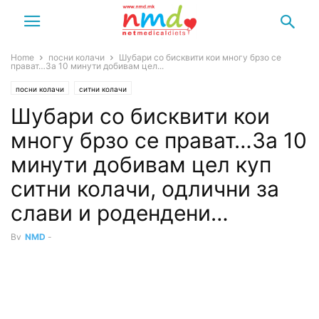
Home
посни колачи
Шубари со бисквити кои многу брзо се
прават…За 10 минути добивам цел...
посни колачи
ситни колачи
Шубари со бисквити кои
многу брзо се прават…За 10
минути добивам цел куп
ситни колачи, одлични за
слави и родендени…
By
NMD
-