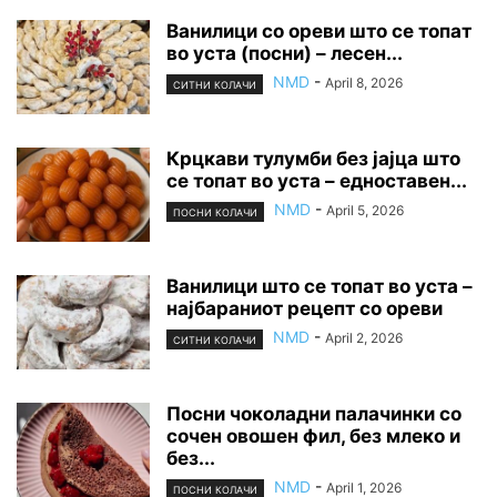
Ванилици со ореви што се топат
во уста (посни) – лесен...
NMD
-
April 8, 2026
СИТНИ КОЛАЧИ
Крцкави тулумби без јајца што
се топат во уста – едноставен...
NMD
-
April 5, 2026
ПОСНИ КОЛАЧИ
Ванилици што се топат во уста –
најбараниот рецепт со ореви
NMD
-
April 2, 2026
СИТНИ КОЛАЧИ
Посни чоколадни палачинки со
сочен овошен фил, без млеко и
без...
NMD
-
April 1, 2026
ПОСНИ КОЛАЧИ