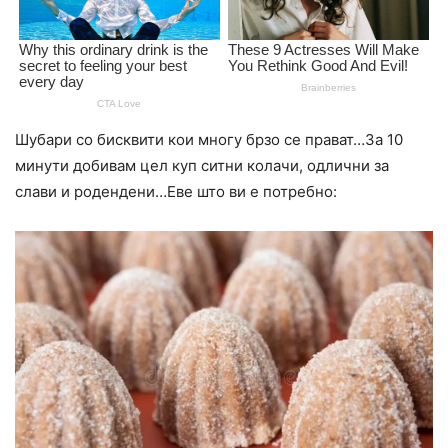
Шубари со бисквити кои многу брзо се прават…За 10
минути добивам цел куп ситни колачи, одлични за
слави и родендени…Еве што ви е потребно: