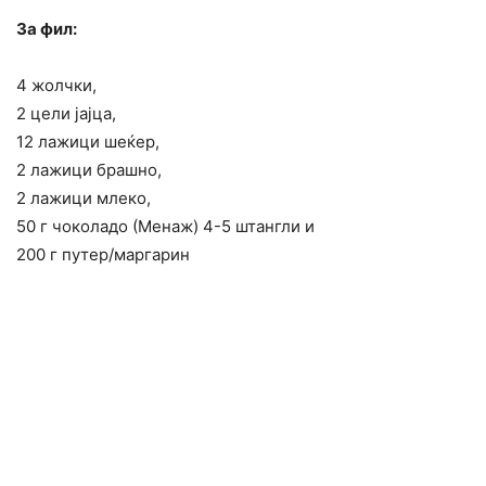
За фил:
4 жолчки,
2 цели јајца,
12 лажици шеќер,
2 лажици брашно,
2 лажици млеко,
50 г чоколадо (Менаж) 4-5 штангли и
200 г путер/маргарин