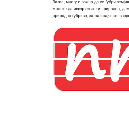
Затоа, многу е важно да се ѓубри земји
можете да искористите и природно, дом
природно ѓубриво, за жал најчесто зав