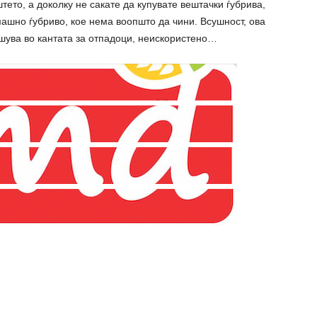
штето, а доколку не сакате да купувате вештачки ѓубрива,
ашно ѓубриво, кое нема воопшто да чини. Всушност, ова
ршува во кантата за отпадоци, неискористено…