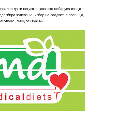
равилно да ги негувате како што побарува секоја
дразбира залевање, избор на соодветна позиција,
ранување, пишува НМД.мк