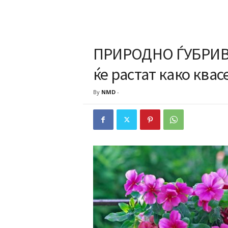
ПРИРОДНО ЃУБРИВО:
ќе растат како квас
By
NMD
-