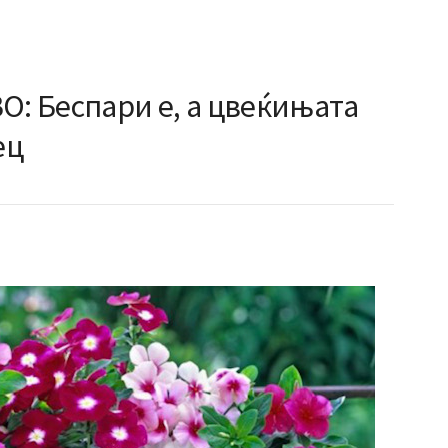
 Беспари е, а цвеќињата
ец