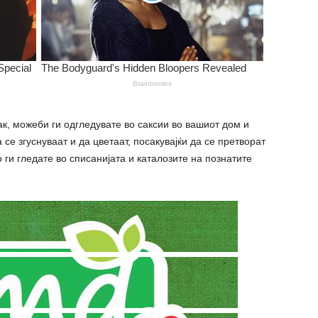
ак, можеби ги одгледувате во саксии во вашиот дом и
а се згуснуваат и да цветаат, посакувајќи да се претворат
 ги гледате во списанијата и каталозите на познатите