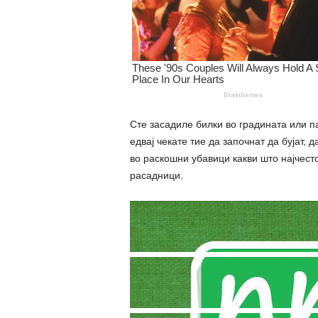
Сте засадиле билки во градината или п
едвај чекате тие да започнат да бујат, д
во раскошни убавици какви што најчесто
расадници.