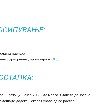
ОСИПУВАЊЕ:
 слатка павлака
некој друг рецепт, прочитајте –
ОВДЕ
.
ОСТАПКА:
ода, 2 лажици шеќер и 125 мл масло. Ставете да зоврие
омешајте додека шеќерот убаво да се растопи.