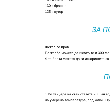
130 г брашно
125 г путер
ЗА П
Шеќер во прав
По желба можете да изматите и 300 мл
4-те белки можете да ги искористите за 
П
1.Во тенџере на оган ставете 250 мл в
на умерена температура, под капак. Пр