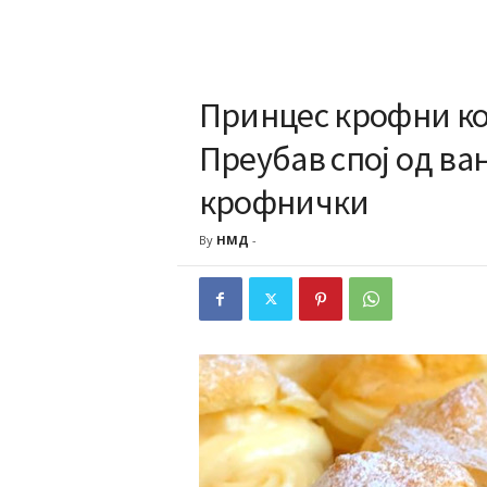
Принцес крофни ко
Преубав спој од ва
крофнички
By
НМД
-