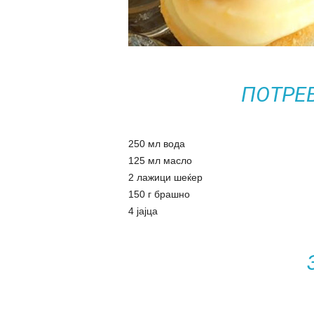
ПОТРЕ
250 мл вода
125 мл масло
2 лажици шеќер
150 г брашно
4 јајца