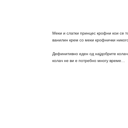
Меки и слатки принцес крофни кои се то
ванилин крем со меки крофнички никог
Дефинитивно еден од најдобрите колачи 
колач не ви е потребно многу време…