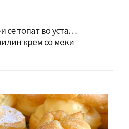
и се топат во уста…
нилин крем со меки