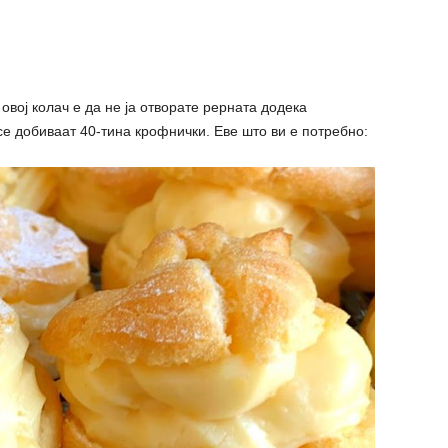
овој колач е да не ја отворате рерната додека
е добиваат 40-тина крофнички. Еве што ви е потребно: