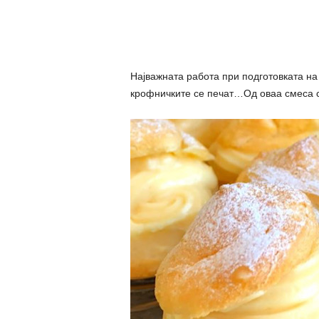
Најважната работа при подготовката на 
крофничките се печат…Од оваа смеса с