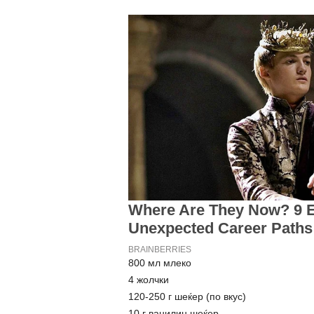
800 мл млеко
4 жолчки
120-250 г шеќер (по вкус)
10 г ванилин шеќер