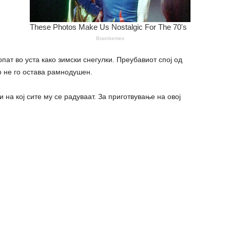
пат во уста како зимски снегулки. Преубавиот спој од
о не го остава рамнодушен.
на кој сите му се радуваат. За приготвување на овој