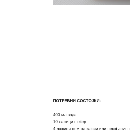
ПОТРЕБНИ СОСТОЈКИ:
400 мл вода
10 лажици шеќер
4 лажици џем од кајсии или некој друг 