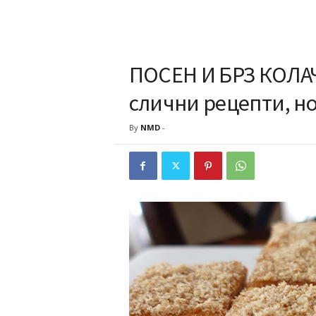
ПОСЕН И БРЗ КОЛАЧ
слични рецепти, н
By
NMD
-