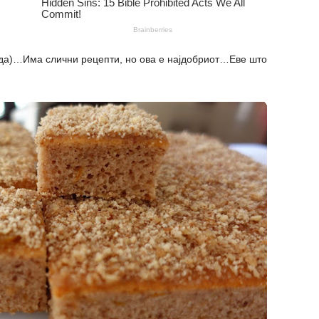
да)…Има слични рецепти, но ова е најдобриот…Еве што