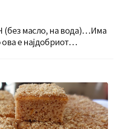
 (без масло, на вода)…Има
о ова е најдобриот…