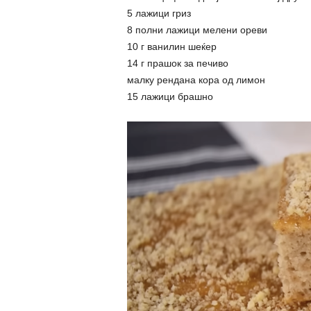
5 лажици гриз
8 полни лажици мелени ореви
10 г ванилин шеќер
14 г прашок за печиво
малку рендана кора од лимон
15 лажици брашно