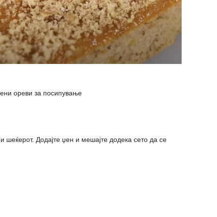
ени ореви за посипување
и шеќерот. Додајте џен и мешајте додека сето да се