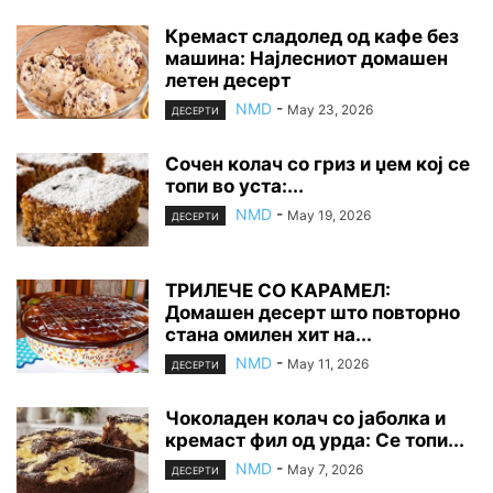
Кремаст сладолед од кафе без
машина: Најлесниот домашен
летен десерт
NMD
-
May 23, 2026
ДЕСЕРТИ
Сочен колач со гриз и џем кој се
топи во уста:...
NMD
-
May 19, 2026
ДЕСЕРТИ
ТРИЛЕЧЕ СО КАРАМЕЛ:
Домашен десерт што повторно
стана омилен хит на...
NMD
-
May 11, 2026
ДЕСЕРТИ
Чоколаден колач со јаболка и
кремаст фил од урда: Се топи...
NMD
-
May 7, 2026
ДЕСЕРТИ