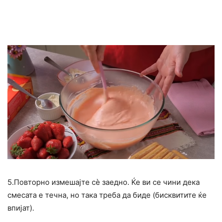
5.Повторно измешајте сè заедно. Ќе ви се чини дека
смесата е течна, но така треба да биде (бисквитите ќе
впијат).