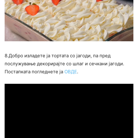
8.Добро изладете ја тортата со јагоди, па пред
послужување декорирајте со шлаг и сечкани јагоди.
Постапката погледнете ја
ОВДЕ
.