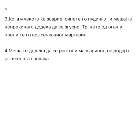
<
3.Кога млекото ќе зоврие, сипете го пудингот и мешајте
непрекинато додека да се згусне. Тргнете од оган и
прелијте го врз сечканиот маргарин.
4.Мешајте додека да се растопи маргаринот, па додајте
ја киселата павлака.