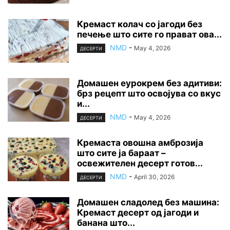
Кремаст колач со јагоди без
печење што сите го прават ова...
NMD
-
May 4, 2026
ДЕСЕРТИ
Домашен еурокрем без адитиви:
брз рецепт што освојува со вкус
и...
NMD
-
May 4, 2026
ДЕСЕРТИ
Кремаста овошна амброзија
што сите ја бараат –
освежителен десерт готов...
NMD
-
April 30, 2026
ДЕСЕРТИ
Домашен сладолед без машина:
Кремаст десерт од јагоди и
банана што...