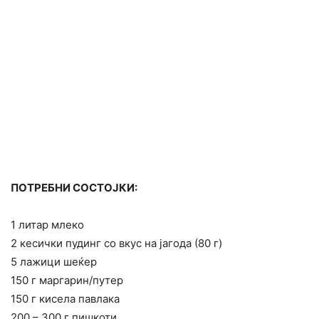
ПОТРЕБНИ СОСТОЈКИ:
1 литар млеко
2 кесички пудинг со вкус на јагода (80 г)
5 лажици шеќер
150 г маргарин/путер
150 г кисела павлака
200 – 300 г пишкоти