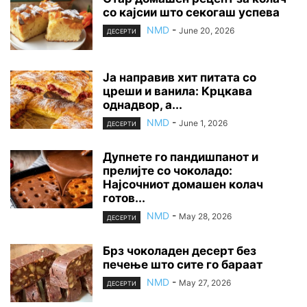
со кајсии што секогаш успева
NMD
-
June 20, 2026
ДЕСЕРТИ
Ја направив хит питата со
цреши и ванила: Крцкава
однадвор, а...
NMD
-
June 1, 2026
ДЕСЕРТИ
Дупнете го пандишпанот и
прелијте со чоколадо:
Најсочниот домашен колач
готов...
NMD
-
May 28, 2026
ДЕСЕРТИ
Брз чоколаден десерт без
печење што сите го бараат
NMD
-
May 27, 2026
ДЕСЕРТИ