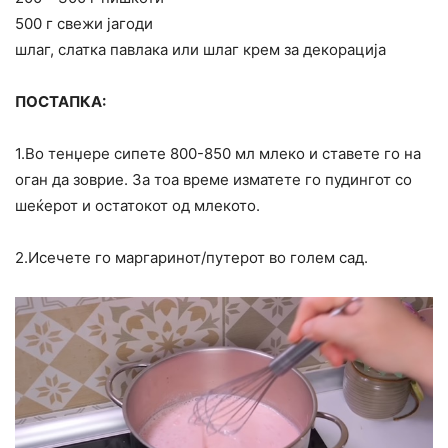
500 г свежи јагоди
шлаг, слатка павлака или шлаг крем за декорација
ПОСТАПКА:
1.Во тенџере сипете 800-850 мл млеко и ставете го на
оган да зоврие. За тоа време изматете го пудингот со
шеќерот и остатокот од млекото.
2.Исечете го маргаринот/путерот во голем сад.