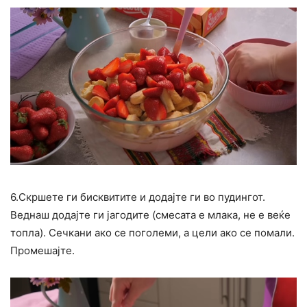
6.Скршете ги бисквитите и додајте ги во пудингот.
Веднаш додајте ги јагодите (смесата е млака, не е веќе
топла). Сечкани ако се поголеми, а цели ако се помали.
Промешајте.