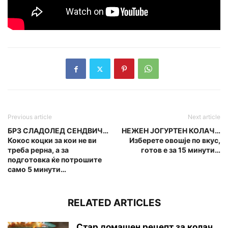
Previous article
Next article
БРЗ СЛАДОЛЕД СЕНДВИЧ…
НЕЖЕН ЈОГУРТЕН КОЛАЧ…
Кокос коцки за кои не ви
Изберете овошје по вкус,
треба рерна, а за
готов е за 15 минути…
подготовка ќе потрошите
само 5 минути…
RELATED ARTICLES
Стар домашен рецепт за колач