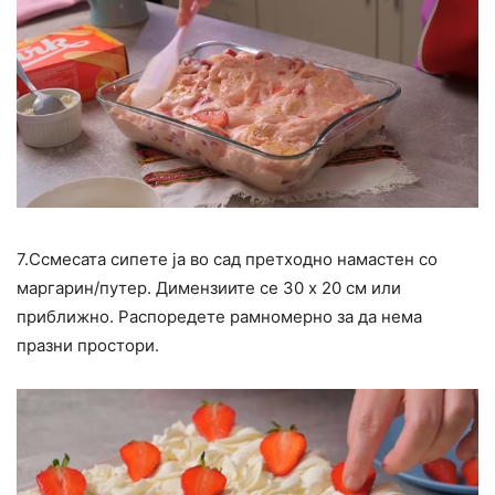
7.Ссмесата сипете ја во сад претходно намастен со
маргарин/путер. Димензиите се 30 x 20 см или
приближно. Распоредете рамномерно за да нема
празни простори.