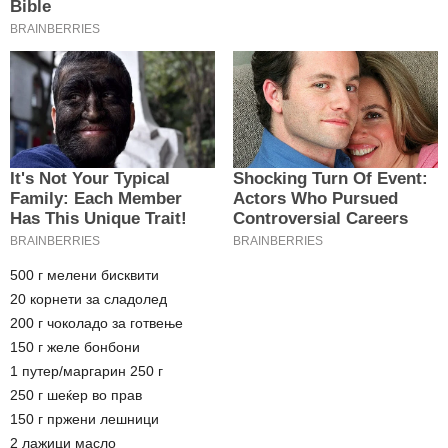
500 г мелени бисквити
20 корнети за сладолед
200 г чоколадо за готвење
150 г желе бонбони
1 путер/маргарин 250 г
250 г шеќер во прав
150 г пржени лешници
2 лажици масло