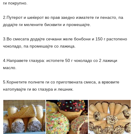
ги покрупно.
2.Путерот и шеќерот во прав заедно изматете ги пенасто, па
додајте ги мелените бисквити и промешајте.
3.Во смесата додајте сечкани желе бонбони и 150 г растопено
чоколадо, па промешајте со лажица.
4.Направете глазура: истопете 50 г чоколадо со 2 лажици
масло.
5.Корнетите полнете ги со приготвената смеса, а врвовите
натопувајте ги во глазура и лешник.