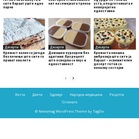
сите бараат уште едно
хит на семејната трпеза
уста, а подготовката е
парче
неверојатно
едноставна
Десерти
Десерти
Десерти
Кремаст колач со јагоди
Домашен еурокрем без
Кремаста овошна
без печење што сите го
адитиви: брз рецепт
амброзија што сите ја
прават ова лето
што освојува со вкус и
бараат – освежителен
едноставност
десерт готов со
неколку состојки
Вести
Диети
Здравје
Народна медицина
Рецепти
Останато
© Newsmag WordPress Theme by TagDiv