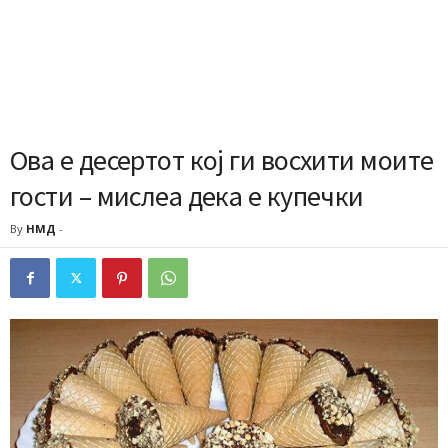
Ова е десертот кој ги восхити моите
гости – мислеа дека е купечки
By
НМД
-