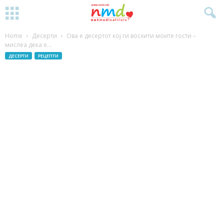
Home
Десерти
Ова е десертот кој ги восхити моите гости –
мислеа дека е...
ДЕСЕРТИ
РЕЦЕПТИ