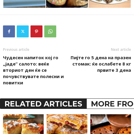
Previous article
Next article
Чудесен напиток кој го
Пијте го 5 дена на празен
„јаде“ салото: веќе
стомак: ќе ослабете 8 кг
вториот ден ќе се
првите 3 дена
почувствувате полесни и
повитки
RELATED ARTICLES
MORE FRO