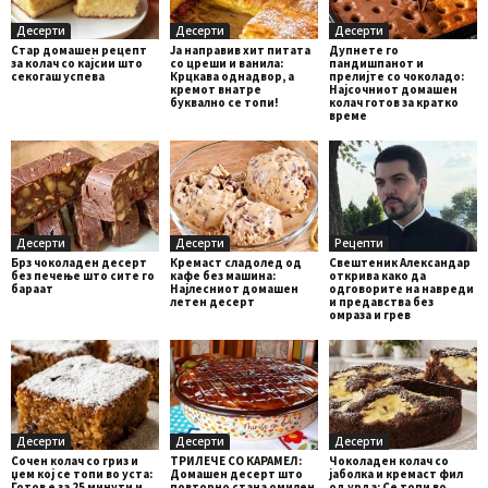
Десерти
Десерти
Десерти
Стар домашен рецепт
Ја направив хит питата
Дупнете го
за колач со кајсии што
со цреши и ванила:
пандишпанот и
секогаш успева
Крцкава однадвор, а
прелијте со чоколадо:
кремот внатре
Најсочниот домашен
буквално се топи!
колач готов за кратко
време
Десерти
Десерти
Рецепти
Брз чоколаден десерт
Кремаст сладолед од
Свештеник Александар
без печење што сите го
кафе без машина:
открива како да
бараат
Најлесниот домашен
одговорите на навреди
летен десерт
и предавства без
омраза и грев
Десерти
Десерти
Десерти
Сочен колач со гриз и
ТРИЛЕЧЕ СО КАРАМЕЛ:
Чоколаден колач со
џем кој се топи во уста:
Домашен десерт што
јаболка и кремаст фил
Готов е за 25 минути и
повторно стана омилен
од урда: Се топи во