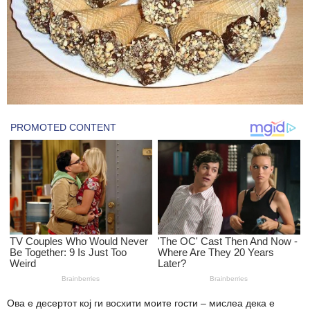
Ова е десертот кој ги восхити моите гости – мислеа дека е