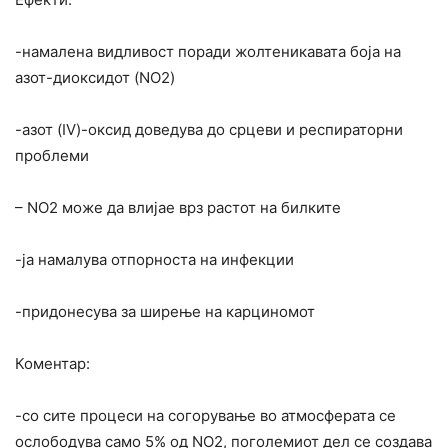
-намалена видливост поради жолтеникавата боја на
азот-диоксидот (NO2)
-азот (IV)-оксид доведува до срцеви и респираторни
проблеми
– NO2 може да влијае врз растот на билките
-ја намалува отпорноста на инфекции
-придонесува за ширење на карциномот
Коментар:
-со сите процеси на согорување во атмосферата се
ослободува само 5% од NO2, поголемиот дел се создава