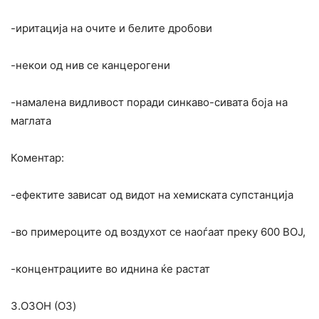
-иритација на очите и белите дробови
-некои од нив се канцерогени
-намалена видливост поради синкаво-сивата боја на
маглата
Коментар:
-ефектите зависат од видот на хемиската супстанција
-во примероците од воздухот се наоѓаат преку 600 ВОЈ,
-концентрациите во иднина ќе растат
3.ОЗОН (O3)