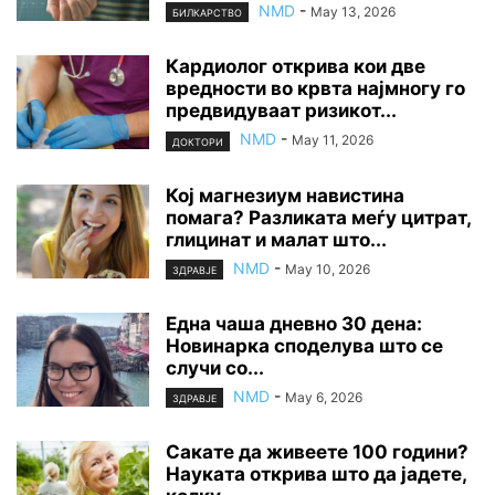
NMD
-
May 13, 2026
БИЛКАРСТВО
Кардиолог открива кои две
вредности во крвта најмногу го
предвидуваат ризикот...
NMD
-
May 11, 2026
ДОКТОРИ
Кој магнезиум навистина
помага? Разликата меѓу цитрат,
глицинат и малат што...
NMD
-
May 10, 2026
ЗДРАВЈЕ
Една чаша дневно 30 дена:
Новинарка споделува што се
случи со...
NMD
-
May 6, 2026
ЗДРАВЈЕ
Сакате да живеете 100 години?
Науката открива што да јадете,