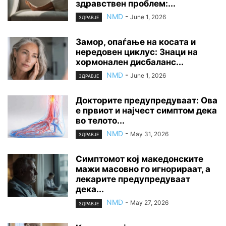
здравствен проблем:...
NMD
-
June 1, 2026
ЗДРАВЈЕ
Замор, опаѓање на косата и
нередовен циклус: Знаци на
хормонален дисбаланс...
NMD
-
June 1, 2026
ЗДРАВЈЕ
Докторите предупредуваат: Ова
е првиот и најчест симптом дека
во телото...
NMD
-
May 31, 2026
ЗДРАВЈЕ
Симптомот кој македонските
мажи масовно го игнорираат, а
лекарите предупредуваат
дека...
NMD
-
May 27, 2026
ЗДРАВЈЕ