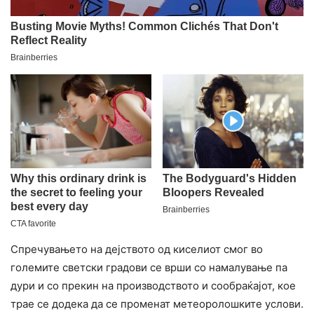
Спречувањето на дејството од киселиот смог во
големите светски градови се врши со намалување па
дури и со прекин на производството и сообраќајот, кое
трае се додека да се променат метеоролошките услови.