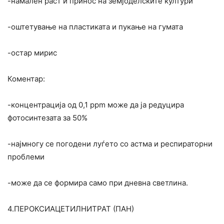
-намален раст и принос на земјоделските култури
-оштетување на пластиката и пукање на гумата
-остар мирис
Коментар:
-концентрација од 0,1 ppm може да ја редуцира
фотосинтезата за 50%
-најмногу се погодени луѓето со астма и респираторни
проблеми
-може да се формира само при дневна светлина.
4.ПЕРОКСИАЦЕТИЛНИТРАТ (ПАН)