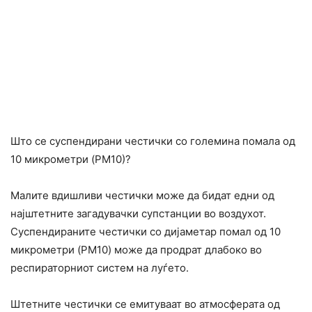
Што се суспендирани честички со големина помала од
10 микрометри (PM10)?
Малите вдишливи честички може да бидат едни од
најштетните загадувачки супстанции во воздухот.
Суспендираните честички со дијаметар помал од 10
микрометри (PM10) може да продрат длабоко во
респираторниот систем на луѓето.
Штетните честички се емитуваат во атмосферата од