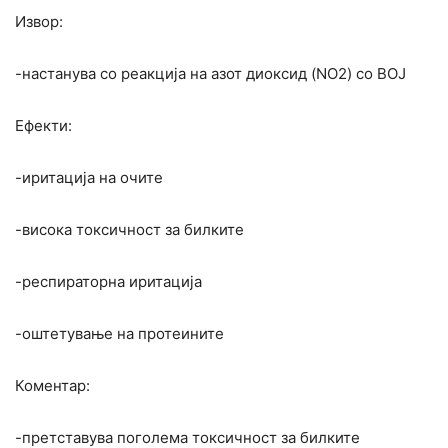
Извор:
-настанува со реакција на азот диоксид (NO2) со ВОЈ
Ефекти:
-иритација на очите
-висока токсичност за билките
-респираторна иритација
-оштетување на протеините
Коментар:
-претставува поголема токсичност за билките