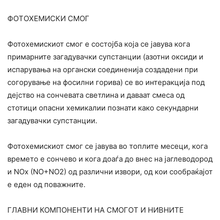
ФОТОХЕМИСКИ СМОГ
Фотохемискиот смог е состојба која се јавува кога
примарните загадувачки супстанции (азотни оксиди и
испарувања на органски соединенија создадени при
согорување на фосилни горива) се во интеракција под
дејство на сончевата светлина и даваат смеса од
стотици опасни хемикалии познати како секундарни
загадувачки супстанции.
Фотохемискиот смог се јавува во топлите месеци, кога
времето е сончево и кога доаѓа до внес на јаглеводород
и NOx (NO+NO2) од различни извори, од кои сообраќајот
е еден од поважните.
ГЛАВНИ КОМПОНЕНТИ НА СМОГОТ И НИВНИТЕ