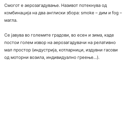
Смогот е аерозагадување. Називот потекнува од
комбинација на два англиски збора: smoke – дим и fog –
магла.
Се јавува во големите градови, во есен и зима, каде
постои голем извор на аерозагадувачи на релативно
мал простор (индустрија, котларници, издувни гасови
од моторни возила, индивидуално греење…).