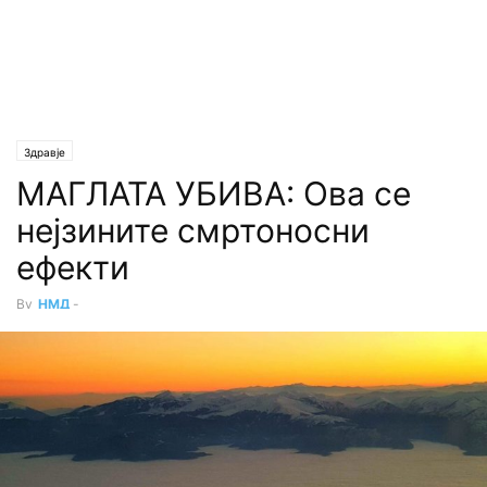
Здравје
МАГЛАТА УБИВА: Ова се
нејзините смртоносни
ефекти
By
НМД
-