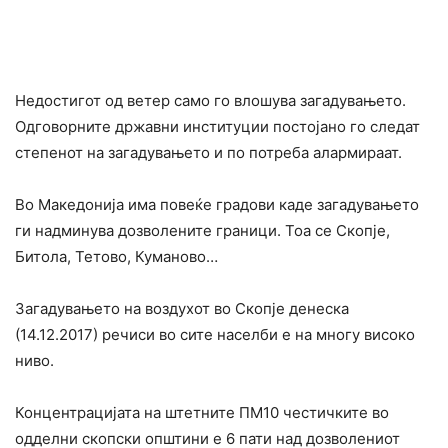
Недостигот од ветер само го влошува загадувањето.
Одговорните државни институции постојано го следат
степенот на загадувањето и по потреба алармираат.
Во Македонија има повеќе градови каде загадувањето
ги надминува дозволените граници. Тоа се Скопје,
Битола, Тетово, Куманово…
Загадувањето на воздухот во Скопје денеска
(14.12.2017) речиси во сите населби е на многу високо
ниво.
Концентрацијата на штетните ПМ10 честичките во
одделни скопски општини е 6 пати над дозволениот