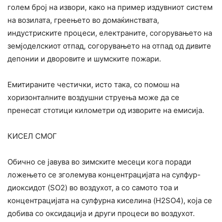
голем број на извори, како на пример издувниот систем
на возилата, греењето во домаќинствата,
индустриските процеси, електраните, согорувањето на
земјоделскиот отпад, согорувањето на отпад од дивите
депонии и дворовите и шумските пожари.
Емитираните честички, исто така, со помош на
хоризонталните воздушни струења може да се
пренесат стотици километри од изворите на емисија.
КИСЕЛ СМОГ
Обично се јавува во зимските месеци кога поради
ложењето се зголемува концентрацијата на сулфур-
диоксидот (SO2) во воздухот, а со самото тоа и
концентрацијата на сулфурна киселина (H2SO4), која се
добива со оксидација и други процеси во воздухот.