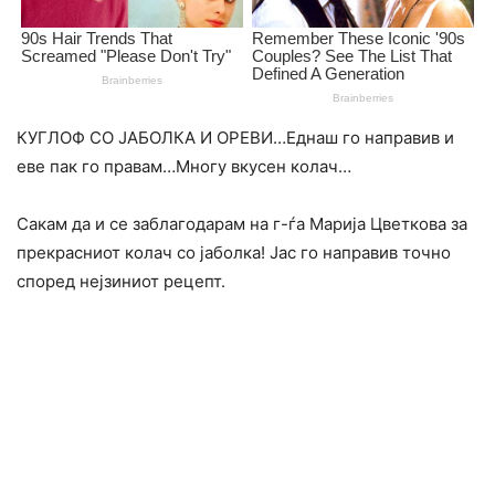
КУГЛОФ СО ЈАБОЛКА И ОРЕВИ…Еднаш го направив и
еве пак го правам…Многу вкусен колач…
Сакам да и се заблагодарам на г-ѓа Марија Цветкова за
прекрасниот колач со јаболка! Јас го направив точно
според нејзиниот рецепт.