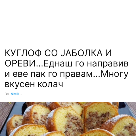
КУГЛОФ СО ЈАБОЛКА И
ОРЕВИ…Еднаш го направив
и еве пак го правам…Многу
вкусен колач
By
NMD
-