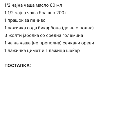
1/2 чајна чаша масло 80 мл
1 1/2 чајна чаша брашно 200 г
1 прашок за печиво
1 лажичка сода бикарбона (да не е полна)
3 жолти јаболка со средна големина
1 чајна чаша (не преполна) сечкани ореви
1 лажичка цимет и 1 лажица шеќер
ПОСТАПКА: