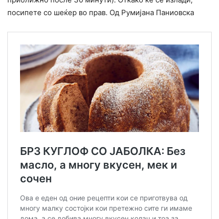
посипете со шеќер во прав. Од Румијана Паниовска