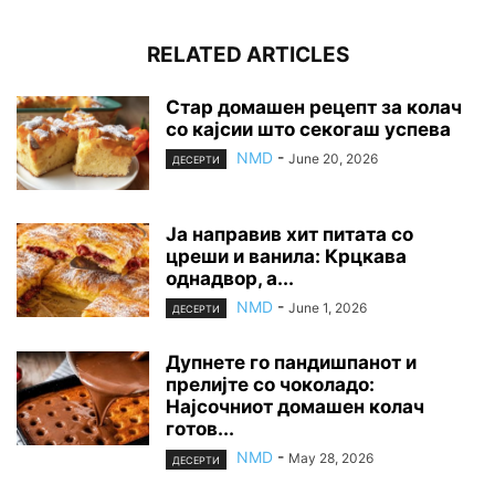
RELATED ARTICLES
Стар домашен рецепт за колач
со кајсии што секогаш успева
NMD
-
June 20, 2026
ДЕСЕРТИ
Ја направив хит питата со
цреши и ванила: Крцкава
однадвор, а...
NMD
-
June 1, 2026
ДЕСЕРТИ
Дупнете го пандишпанот и
прелијте со чоколадо:
Најсочниот домашен колач
готов...
NMD
-
May 28, 2026
ДЕСЕРТИ