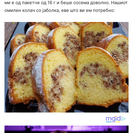
ми е од пакетче од 16 г и беше сосема доволно. Нашиот
омилен колач со јаболка, еве што ви ем потребно: