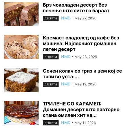
Брз чоколаден десерт без
печење што сите го бараат
NMD
-
May 27, 2026
ДЕСЕРТИ
Кремаст сладолед од кафе без
машина: Најлесниот домашен
летен десерт
NMD
-
May 23, 2026
ДЕСЕРТИ
Сочен колач со гриз и џем кој се
топи во уста:...
NMD
-
May 19, 2026
ДЕСЕРТИ
ТРИЛЕЧЕ СО КАРАМЕЛ:
Домашен десерт што повторно
стана омилен хит на...
NMD
-
May 11, 2026
ДЕСЕРТИ