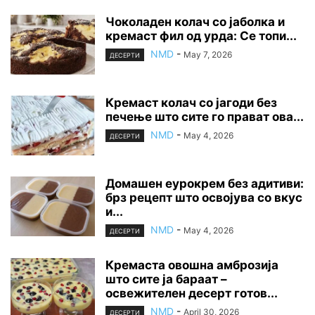
Чоколаден колач со јаболка и
кремаст фил од урда: Се топи...
NMD
-
May 7, 2026
ДЕСЕРТИ
Кремаст колач со јагоди без
печење што сите го прават ова...
NMD
-
May 4, 2026
ДЕСЕРТИ
Домашен еурокрем без адитиви:
брз рецепт што освојува со вкус
и...
NMD
-
May 4, 2026
ДЕСЕРТИ
Кремаста овошна амброзија
што сите ја бараат –
освежителен десерт готов...
NMD
-
April 30, 2026
ДЕСЕРТИ