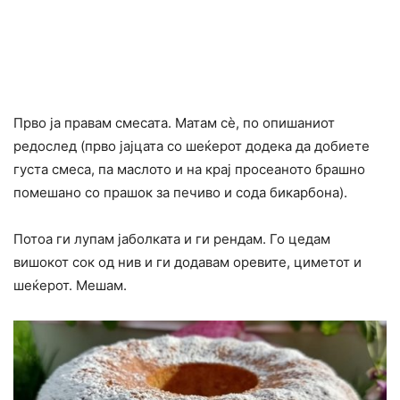
Прво ја правам смесата. Матам сè, по опишаниот
редослед (прво јајцата со шеќерот додека да добиете
густа смеса, па маслото и на крај просеаното брашно
помешано со прашок за печиво и сода бикарбона).
Потоа ги лупам јаболката и ги рендам. Го цедам
вишокот сок од нив и ги додавам оревите, циметот и
шеќерот. Мешам.