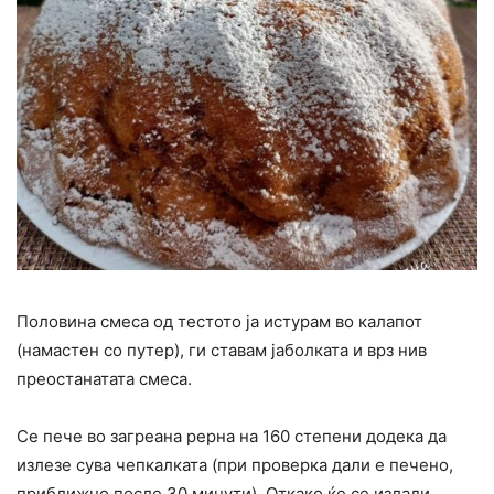
Половина смеса од тестото ја истурам во калапот
(намастен со путер), ги ставам јаболката и врз нив
преостанатата смеса.
Се пече во загреана рерна на 160 степени додека да
излезе сува чепкалката (при проверка дали е печено,
приближно после 30 минути). Откако ќе се излади,