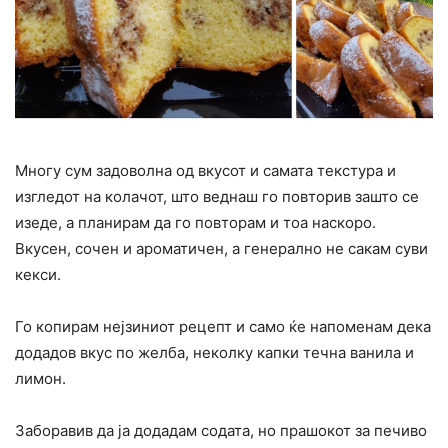
Многу сум задоволна од вкусот и самата текстура и
изгледот на колачот, што веднаш го повторив зашто се
изеде, а планирам да го повторам и тоа наскоро.
Вкусен, сочен и ароматичен, а генерално не сакам суви
кекси.
Го копирам нејзиниот рецепт и само ќе напоменам дека
додадов вкус по желба, неколку капки течна ванила и
лимон.
Заборавив да ја додадам содата, но прашокот за печиво