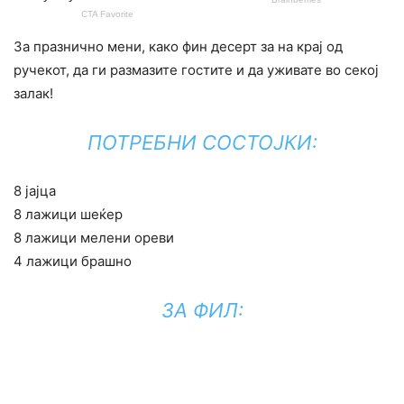
За празнично мени, како фин десерт за на крај од
ручекот, да ги размазите гостите и да уживате во секој
залак!
ПОТРЕБНИ СОСТОЈКИ:
8 јајца
8 лажици шеќер
8 лажици мелени ореви
4 лажици брашно
ЗА ФИЛ: