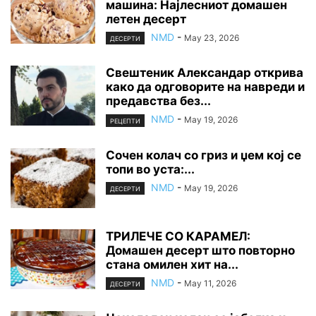
машина: Најлесниот домашен
летен десерт
NMD
-
May 23, 2026
ДЕСЕРТИ
Свештеник Александар открива
како да одговорите на навреди и
предавства без...
NMD
-
May 19, 2026
РЕЦЕПТИ
Сочен колач со гриз и џем кој се
топи во уста:...
NMD
-
May 19, 2026
ДЕСЕРТИ
ТРИЛЕЧЕ СО КАРАМЕЛ:
Домашен десерт што повторно
стана омилен хит на...
NMD
-
May 11, 2026
ДЕСЕРТИ