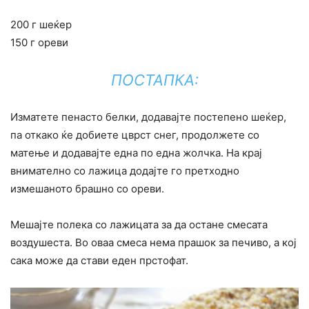
200 г шеќер
150 г ореви
ПОСТАПКА:
Изматете пенасто белки, додавајте постепено шеќер,
па откако ќе добиете цврст снег, продолжете со
матење и додавајте една по една жолчка. На крај
внимателно со лажица додајте го претходно
измешаното брашно со ореви.
Мешајте полека со лажицата за да остане смесата
воздушеста. Во оваа смеса нема прашок за печиво, а кој
сака може да стави еден прстофат.