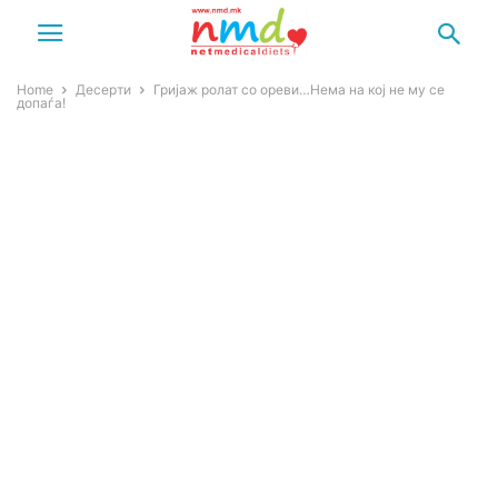
Home
Десерти
Гријаж ролат со ореви…Нема на кој не му се
допаѓа!