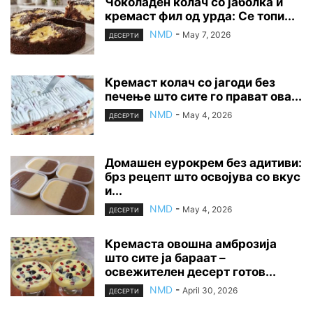
Чоколаден колач со јаболка и
кремаст фил од урда: Се топи...
NMD
-
May 7, 2026
ДЕСЕРТИ
Кремаст колач со јагоди без
печење што сите го прават ова...
NMD
-
May 4, 2026
ДЕСЕРТИ
Домашен еурокрем без адитиви:
брз рецепт што освојува со вкус
и...
NMD
-
May 4, 2026
ДЕСЕРТИ
Кремаста овошна амброзија
што сите ја бараат –
освежителен десерт готов...
NMD
-
April 30, 2026
ДЕСЕРТИ