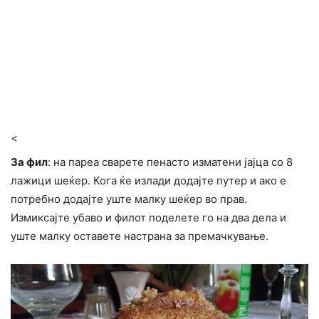
<
За фил
: на пареа сварете пенасто изматени јајца со 8
лажици шеќер. Кога ќе излади додајте путер и ако е
потребно додајте уште малку шеќер во прав.
Измиксајте убаво и филот поделете го на два дела и
уште малку оставете настрана за премачкување.