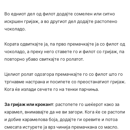
Во едниот дел од филот додајте сомелен или ситно
искршен гријаж, а во другиот дел додајте растопено
чоколадо.
Кората одвиткајте ја, па прво премачкајте ја со филот од
чоколадо, а преку него ставете го и филот со гријаж, па
повторно убаво свиткајте го ролатот.
Целиот ролат одозгора премачкајте го со филот што го
тргнавме настрана и посипете со преостанатиот гријаж.
Кога ќе излади сечете го на тенки парчиња.
За гријаж или крокант
: растопете го шеќерот како за
карамел, внимавајте да не ви загори. Кога ќе се растопи
и добие карамелова боја, додајте ги оревите и потоа
смесата истурете ја врз чинија премачкана со масло.