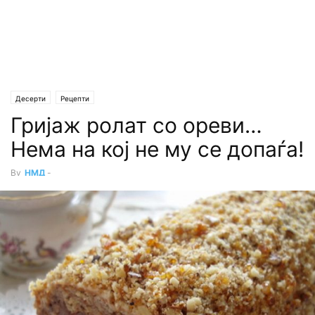
Десерти
Рецепти
Гријаж ролат со ореви…
Нема на кој не му се допаѓа!
By
НМД
-