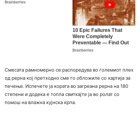
Смесата рамномерно се распоредува во големиот плех
од рерна кој претходно сме го обложиле со хартија за
печење. Испечете ја кората во загреана рерна на 180
степени и додека е топла свиткајте ја во ролат со
помош на влажна кујнска крпа.