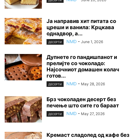
ДЕСЕРТИ
Ја направив хит питата со
цреши и ванила: Крцкава
однадвор, а...
NMD
-
June 1, 2026
ДЕСЕРТИ
Дупнете го пандишпанот и
прелијте со чоколадо:
Најсочниот домашен колач
готов...
NMD
-
May 28, 2026
ДЕСЕРТИ
Брз чоколаден десерт без
печење што сите го бараат
NMD
-
May 27, 2026
ДЕСЕРТИ
Кремаст сладолед од кафе без