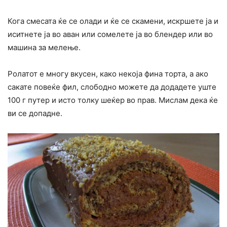
Кога смесата ќе се олади и ќе се скамени, искршете ја и
иситнете ја во аван или сомелете ја во блендер или во
машина за мелење.
Ролатот е многу вкусен, како некоја фина торта, а ако
сакате повеќе фил, слободно можете да додадете уште
100 г путер и исто толку шеќер во прав. Мислам дека ќе
ви се допадне.