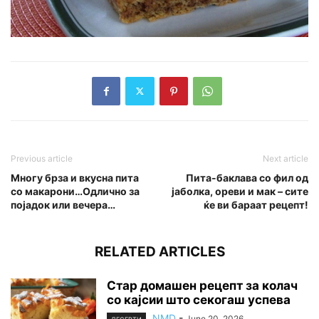
Previous article
Next article
Многу брза и вкусна пита
Пита-баклава со фил од
со макарони…Одлично за
јаболка, ореви и мак – сите
појадок или вечера…
ќе ви бараат рецепт!
RELATED ARTICLES
Стар домашен рецепт за колач
со кајсии што секогаш успева
NMD
-
June 20, 2026