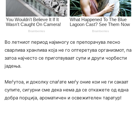
Во летниот период најмногу се препорачува лесно
сварлива хранлива која не го оптеретува организмот, па
затоа најчесто се приготвуваат супи и други чорбести
јадења.
Меѓутоа, и доколку спаѓате меѓу оние кои не ги сакаат
супите, сигурни сме дека нема да се откажете од една
добра порција, ароматичен и освежителен таратур!