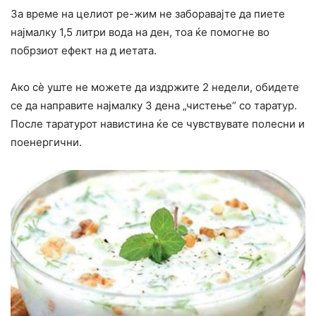
За време на целиот ре-жим не заборавајте да пиете
најмалку 1,5 литри вода на ден, тоа ќе помогне во
побрзиот ефект на д иетата.
Ако сè уште не можете да издржите 2 недели, обидете
се да направите најмалку 3 дена „чистење“ со таратур.
После таратурот навистина ќе се чувствувате полесни и
поенергични.