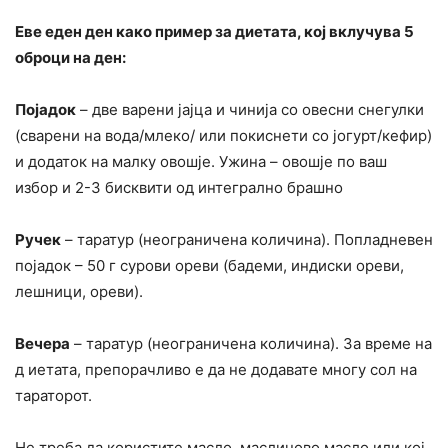
Еве еден ден како пример за диeтата, кој вклучува 5
оброци на ден:
Појадок
– две варени јајца и чинија со овесни снегулки
(сварени на вода/млеко/ или покиснети со јогурт/кефир)
и додаток на малку овошје. Ужина – овошје по ваш
избор и 2-3 бисквити од интегрално брашно
Ручек
– таратyр (неограничена количина). Попладневен
појадок – 50 г сурови ореви (бадеми, индиски ореви,
лешници, ореви).
Вечера
– таратyр (неограничена количина). За време на
д иетата, препорачливо е да не додавате многу сол на
тараторот.
Не треба да користите масло, маслиново масло или кој