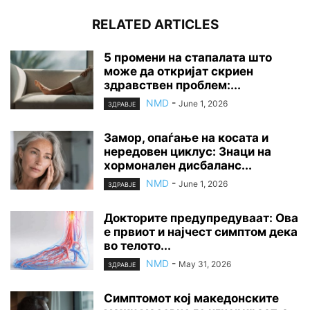
RELATED ARTICLES
5 промени на стапалата што
може да откријат скриен
здравствен проблем:...
NMD
-
June 1, 2026
ЗДРАВЈЕ
Замор, опаѓање на косата и
нередовен циклус: Знаци на
хормонален дисбаланс...
NMD
-
June 1, 2026
ЗДРАВЈЕ
Докторите предупредуваат: Ова
е првиот и најчест симптом дека
во телото...
NMD
-
May 31, 2026
ЗДРАВЈЕ
Симптомот кој македонските