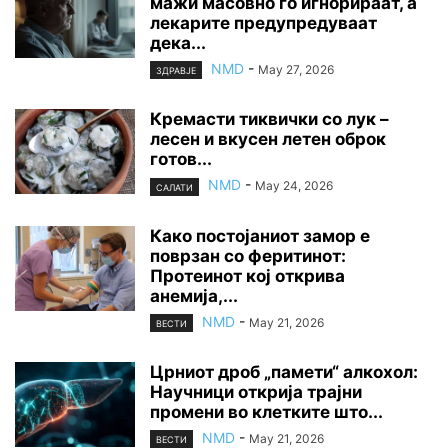
мажи масовно го игнорираат, а
лекарите предупредуваат
дека...
NMD
-
May 27, 2026
ЗДРАВЈЕ
Кремасти тиквички со лук –
лесен и вкусен летен оброк
готов...
NMD
-
May 24, 2026
САЛАТИ
Како постојаниот замор е
поврзан со феритинот:
Протеинот кој открива
анемија,...
NMD
-
May 21, 2026
ВЕСТИ
Црниот дроб „памети“ алкохол:
Научници открија трајни
промени во клетките што...
NMD
-
May 21, 2026
ВЕСТИ