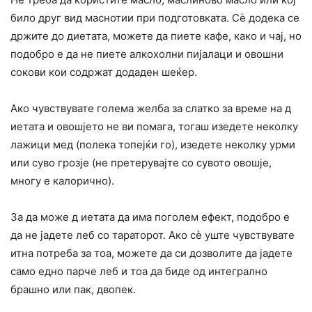
било друг вид маснотии при подготовката. Сè додека се
држите до диeтата, можете да пиете кафе, како и чај, но
подобро е да не пиете алкоxолни пијалаци и овошни
сокови кои содржат додаден шеќер.
Ако чувствувате голема желба за слатко за време на д
иетата и овошјето не ви помага, тогаш изедете неколку
лажици мед (полека топејќи го), изедете неколку урми
или суво грозје (не претерувајте со сувото овошје,
многу е калорично).
За да може д иетата да има поголем ефект, подобро е
да не јадете леб со тараторот. Ако сè уште чувствувате
итна потреба за тоа, можете да си дозволите да јадете
само едно парче леб и тоа да биде од интегрално
брашно или пак, двопек.