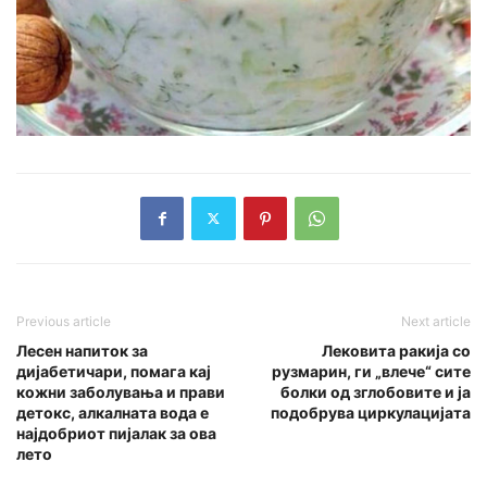
Previous article
Next article
Лесен напиток за
Лековита ракија со
дијабетичари, помага кај
рузмарин, ги „влече“ сите
кожни заболувања и прави
бoлки од зглобовите и ја
детокс, алкалната вода е
подобрува циркулацијата
најдобриот пијалак за ова
лето