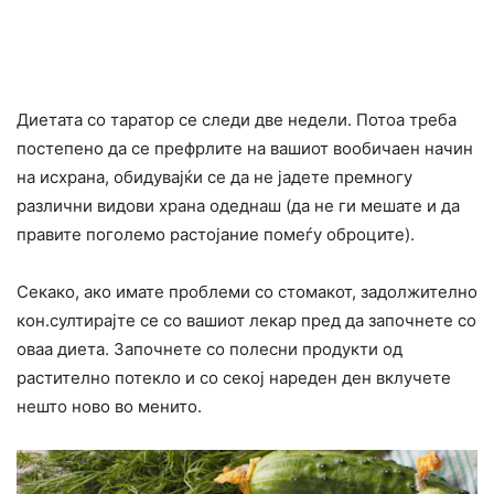
Диетата со таратор се следи две недели. Потоа треба
постепено да се префрлите на вашиот вообичаен начин
на исхрана, обидувајќи се да не јадете премногу
различни видови храна одеднаш (да не ги мешате и да
правите поголемо растојание помеѓу оброците).
Секако, ако имате проблеми со стомакот, задолжително
кон.султирајте се со вашиот лекар пред да започнете со
оваа диeта. Започнете со полесни продукти од
растително потекло и со секој нареден ден вклучете
нешто ново во менито.