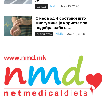
да...
NMD
-
May 15, 2026
ЗДРАВЈЕ
Смеса од 4 состојки што
многумина ја користат за
подобра работа...
NMD
-
May 13, 2026
БИЛКАРСТВО