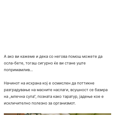
А ако ви кажеме и дека со негова помош можете да
осла-бете, тогаш сигурно ќе ви стане уште
попримамлив…
Начинот на исхрана кој е осмислен да поттикне
разградување на масните наслаги, всушност се базира
на „млечна супа“, позната како таратур, јадење кое е
искличително полезно за организмот.