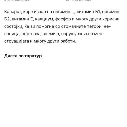
Копарот, кој е извор на витамин Ц, витамин Б1, витамин
Б2, витамин Е, калциум, фосфор и многу други корисни
состојки, ќе ви помогне со стомачните тегоби, не-
соница, нер-воза, анемија, нарушувања на мен-
струацијата и многу други работи.
Диeта со таратyр