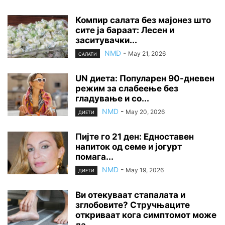
Компир салата без мајонез што
сите ја бараат: Лесен и
заситувачки...
NMD
-
May 21, 2026
САЛАТИ
UN диета: Популарен 90-дневен
режим за слабеење без
гладување и со...
NMD
-
May 20, 2026
ДИЕТИ
Пијте го 21 ден: Едноставен
напиток од семе и јогурт
помага...
NMD
-
May 19, 2026
ДИЕТИ
Ви отекуваат стапалата и
зглобовите? Стручњаците
откриваат кога симптомот може