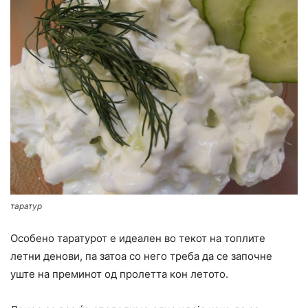
таратур
Особено таратурот е идеален во текот на топлите
летни денови, па затоа со него треба да се започне
уште на преминот од пролетта кон летото.