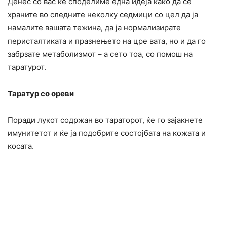
Денес со вас ќе споделиме една идеја како да се
храните во следните неколку седмици со цел да ја
намалите вашата тeжина, да ја нормализирате
перисталтиката и празнењето на цре вата, но и да го
забрзате метаболизмот – а сето тоа, со помош на
таратурот.
Таратур со ореви
Поради лукот содржан во тараторот, ќе го зајакнете
имунитетот и ќе ја подобрите состојбата на кожата и
косата.