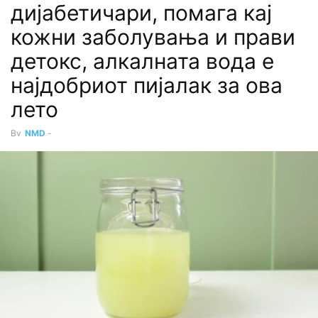
дијабетичари, помага кај
кожни заболувања и прави
детокс, алкалната вода е
најдобриот пијалак за ова
лето
By
NMD
-