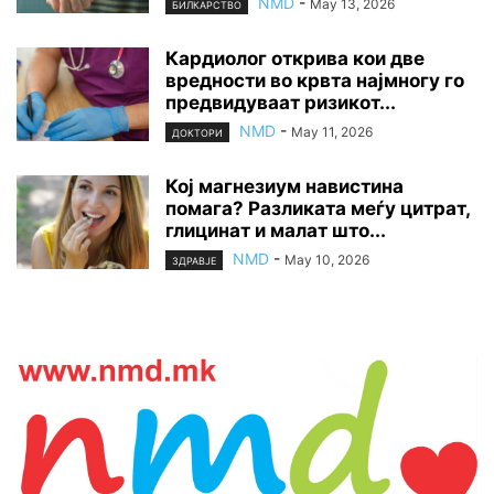
NMD
-
May 13, 2026
БИЛКАРСТВО
Кардиолог открива кои две
вредности во крвта најмногу го
предвидуваат ризикот...
NMD
-
May 11, 2026
ДОКТОРИ
Кој магнезиум навистина
помага? Разликата меѓу цитрат,
глицинат и малат што...
NMD
-
May 10, 2026
ЗДРАВЈЕ