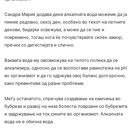
Сандра Мариќ додава дека алкалната вода можеме да ја
пиеме редовно, секој ден, особено во текот на летните
денови, бидејќи освежува, а може да се пие и
повремено, тогаш кога ќе почувствувате силен замор,
пречки со дигестијата и слично.
Ваквата вода му овозможува на телото полека да се
алкализира, односно да се воспостави рамнотежа на рН
во организмот и да го одржува овој баланс долгорочно,
како превентива од разни проблеми.
Меѓу останатото, спречува создавање на камчиња во
бубрези и развој на низа болести поврзани со бубрезите
и задржување на ток.сините во организмот. Алкалната
вода не е обична вода.