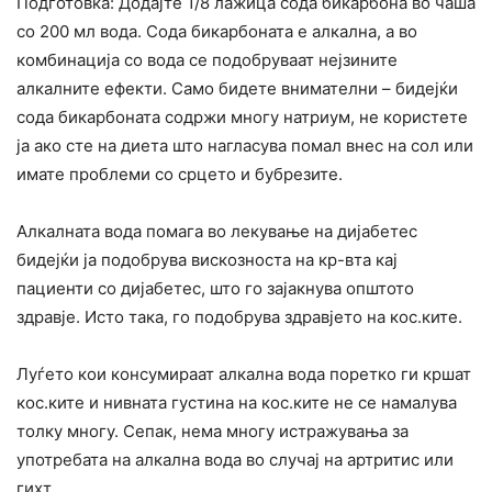
Подготовка: Додајте 1/8 лажица сода бикарбона во чаша
со 200 мл вода. Сода бикарбоната е алкална, а во
комбинација со вода се подобруваат нејзините
алкалните ефекти. Само бидете внимателни – бидејќи
сода бикарбоната содржи многу натриум, не користете
ја ако сте на диета што нагласува помал внес на сол или
имате проблеми со срцето и бубрезите.
Алкалната вода помага во лекување на дијабетес
бидејќи ја подобрува вискозноста на кр-вта кај
пациенти со дијабетес, што го зајакнува општото
здравје. Исто така, го подобрува здравјето на кос.ките.
Луѓето кои консумираат алкална вода поретко ги кршат
кос.ките и нивната густина на кос.ките не се намалува
толку многу. Сепак, нема многу истражувања за
употребата на алкална вода во случај на артритис или
гихт.