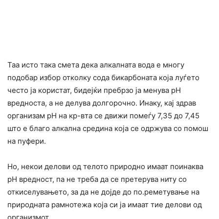
Таа исто така смета дека алкалната вода е многу
подобар избор отколку сода бикарбоната која луѓето
често ја користат, бидејќи пребрзо ја менува рН
вредноста, а не делува долгорочно. Инаку, кај здрав
организам рН на кр-вта се движи помеѓу 7,35 до 7,45
што е благо алкална средина која се одржува со помош
на пуфери.
Но, некои делови од телото природно имаат поинаква
рН вредност, па не треба да се претерува ниту со
откиселувањето, за да не дојде до по.реметување на
природната рамнотежа која си ја имаат тие делови од
организмот.