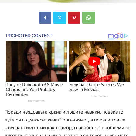
Поради нездравата храна и лошите навики, повеќето
луѓе си го „закиселуваат” организмот, а поради тоа се
јавуваат симптоми како замор, главоболка, проблеми со
дигестијата и пад на имунитетот, а со текот на времето