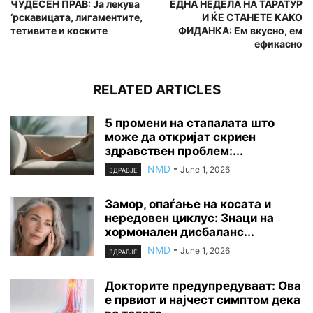
ЧУДЕСЕН ПРАВ: Ја лекува
ЕДНА НЕДЕЛА НА ТАРАТУР
‘рскавицата, лигаментите,
И ЌЕ СТАНЕТЕ КАКО
тетивите и коските
ФИДАНКА: Ем вкусно, ем
ефикасно
RELATED ARTICLES
5 промени на стапалата што
може да откријат скриен
здравствен проблем:...
NMD
-
June 1, 2026
ЗДРАВЈЕ
Замор, опаѓање на косата и
нередовен циклус: Знаци на
хормонален дисбаланс...
NMD
-
June 1, 2026
ЗДРАВЈЕ
Докторите предупредуваат: Ова
е првиот и најчест симптом дека