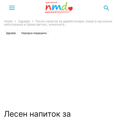
Home
Здравје
Лесен напиток за дијабетичари, помага кај кожни
заболувања и прави детокс, алкалната...
Здравје
Народна медицина
Лесен напиток за