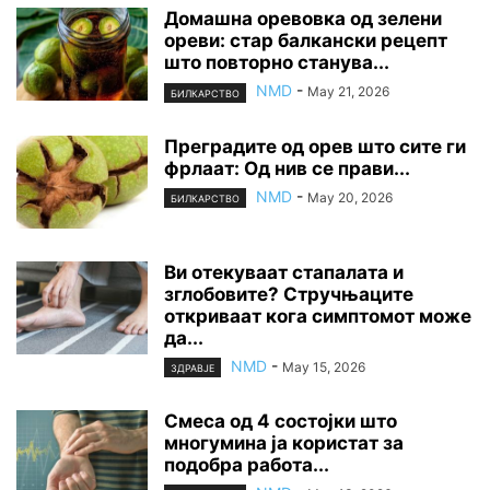
Домашна оревовка од зелени
ореви: стар балкански рецепт
што повторно станува...
NMD
-
May 21, 2026
БИЛКАРСТВО
Преградите од орев што сите ги
фрлаат: Од нив се прави...
NMD
-
May 20, 2026
БИЛКАРСТВО
Ви отекуваат стапалата и
зглобовите? Стручњаците
откриваат кога симптомот може
да...
NMD
-
May 15, 2026
ЗДРАВЈЕ
Смеса од 4 состојки што
многумина ја користат за
подобра работа...