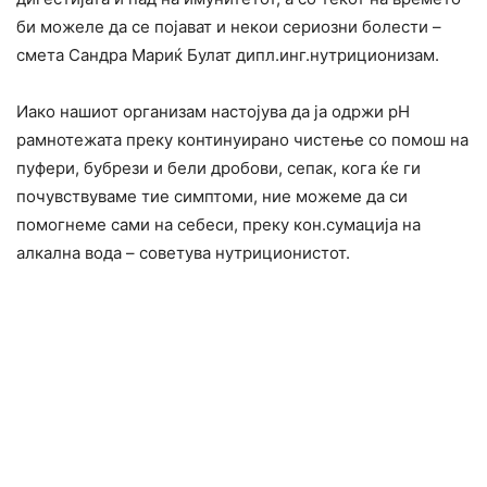
би можеле да се појават и некои сериозни болести –
смета Сандра Мариќ Булат дипл.инг.нутриционизам.
Иако нашиот организам настојува да ја одржи рН
рамнотежата преку континуирано чистење со помош на
пуфери, бубрези и бели дробови, сепак, кога ќе ги
почувствуваме тие симптоми, ние можеме да си
помогнеме сами на себеси, преку кон.сумација на
алкална вода – советува нутриционистот.