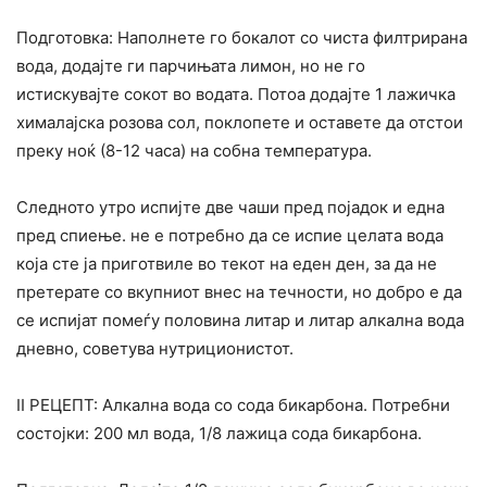
Подготовка: Наполнете го бокалот со чиста филтрирана
вода, додајте ги парчињата лимон, но не го
истискувајте сокот во водата. Потоа додајте 1 лажичка
хималајска розова сол, поклопете и оставете да отстои
преку ноќ (8-12 часа) на собна температура.
Следното утро испијте две чаши пред појадок и една
пред спиење. не е потребно да се испие целата вода
која сте ја приготвиле во текот на еден ден, за да не
претерате со вкупниот внес на течности, но добро е да
се испијат помеѓу половина литар и литар алкална вода
дневно, советува нутриционистот.
II РЕЦЕПТ: Алкална вода со сода бикарбона. Потребни
состојки: 200 мл вода, 1/8 лажица сода бикарбона.