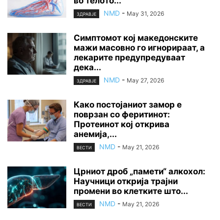
во телото...
NMD
-
May 31, 2026
ЗДРАВЈЕ
Симптомот кој македонските
мажи масовно го игнорираат, а
лекарите предупредуваат
дека...
NMD
-
May 27, 2026
ЗДРАВЈЕ
Како постојаниот замор е
поврзан со феритинот:
Протеинот кој открива
анемија,...
NMD
-
May 21, 2026
ВЕСТИ
Црниот дроб „памети“ алкохол:
Научници открија трајни
промени во клетките што...
NMD
-
May 21, 2026
ВЕСТИ