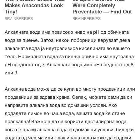
Алкалната вода има повисоко ниво на pH од обичната
вода за пиење. Затоа, некои поборници веруваат дека
алкалната вода ја неутрализира киселината во вашето
тело. Нормалната вода за пиење обично има неутрална
pH вредност од 7. Алкалната вода има pH вредност од 8
или 9.
Алкална вода може да се купи во многу продавници или
продавници за здрава храна. Сепак, можете сами да си
направите алкална вода во домашни услови. Ако
додадете лимон во чаша вода, вашата вода ќе стане
поалкална! Важно е да се користи дестилирана вода
кога се прави алкална вода во домашни услови, бидејќи
водата од чешма или флаширана вода може да содржи