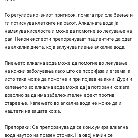
Го регулира кр-вниот притисок, помага при сла.беење и
ги потиснува клетките на ракот. Алкалната вода ја
намалува киселоста и може да помогне во лекување на
рак. Некои експерти препорачуваат пациентите да одат
на алкална диета, која вклучува пиење алкална вода.
Пиењето алкална вода може да помогне во лекување
на кожни заболувања како што се псоријаза и егзема, а
исто така може да помогне и при појава на акни. Дури и
капењето во алкална вода може да ја потхрани кожата
доволно за да има забележителен ефект против
стареење. Капењето во алкална вода не може да и
наштети на вашата кожа.
Препораки: Се препорачува да се кон.сумира алкална
вода наутро на празен стомак. На овој начин се