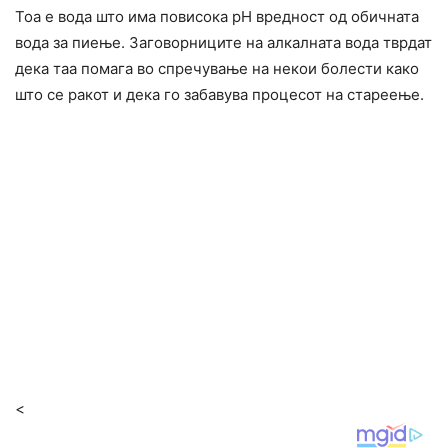
Тоа е вода што има повисока pH вредност од обичната
вода за пиење. Заговорниците на алкалната вода тврдат
дека таа помага во спречување на некои болести како
што се ракот и дека го забавува процесот на стареење.
<