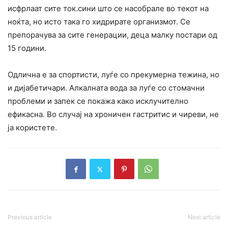
исфрлаат сите ток.сини што се насобрале во текот на
ноќта, но исто така го хидрирате организмот. Се
препорачува за сите генерации, деца малку постари од
15 години.
Одлична е за спортисти, луѓе со прекумерна тежина, но
и дијабетичари. Алкалната вода за луѓе со стомачни
проблеми и запек се покажа како исклучително
ефикасна. Во случај на хроничен гастритис и чиреви, не
ја користете.
Previous article
Next article