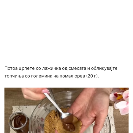
Потоа црпете со лажичка од смесата и обликувајте
топчиња со големина на помал орев (20 г).