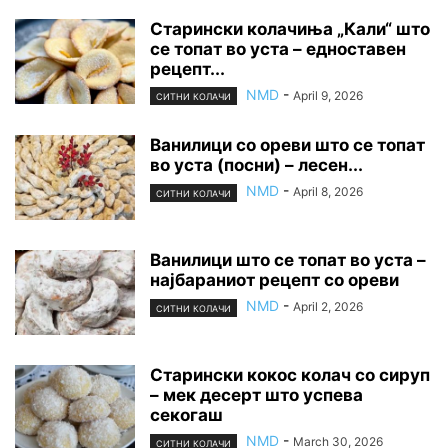
Старински колачиња „Кали“ што
се топат во уста – едноставен
рецепт...
NMD
-
April 9, 2026
СИТНИ КОЛАЧИ
Ванилици со ореви што се топат
во уста (посни) – лесен...
NMD
-
April 8, 2026
СИТНИ КОЛАЧИ
Ванилици што се топат во уста –
најбараниот рецепт со ореви
NMD
-
April 2, 2026
СИТНИ КОЛАЧИ
Старински кокос колач со сируп
– мек десерт што успева
секогаш
NMD
-
March 30, 2026
СИТНИ КОЛАЧИ