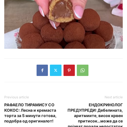
Previous article
Next article
РАФАЕЛО ТИРАМИСУ СО
ЕНДОКРИНОЛОГ
КОКОС: Лесна и кремаста
ПРЕДУПРЕДИ: Дебелината,
торта за 5 минути готова,
аритмиите, висок крвен
подобра од оригиналот!
притисок…може да се
појават поради недостаток