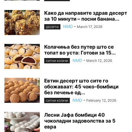
Како да направите здрав десерт
за 10 минути – посни банана...
NMD
-
March 17, 2026
ДЕСЕРТИ
Колачиња без путер што се
топат во уста: Готови за 15...
NMD
-
March 12, 2026
СИТНИ КОЛАЧИ
Евтин десерт што сите го
обожаваат: 45 чоко-бомбици
без печење од...
NMD
-
February 12, 2026
СИТНИ КОЛАЧИ
Лесни Јафа бомбици 40
чоколадни задоволства за 5
евра