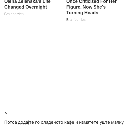
<
Потоа додајте го оладеното кафе и изматете уште малку