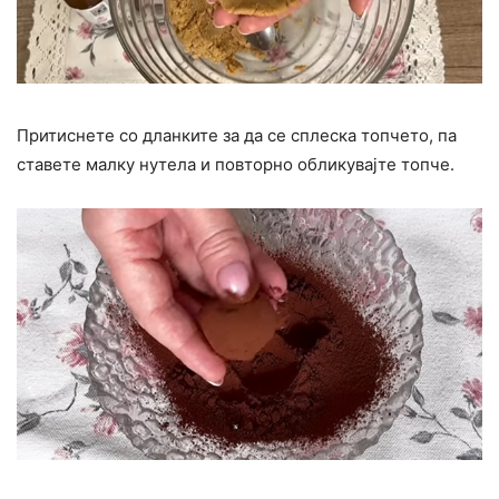
Притиснете со дланките за да се сплеска топчето, па
ставете малку нутела и повторно обликувајте топче.