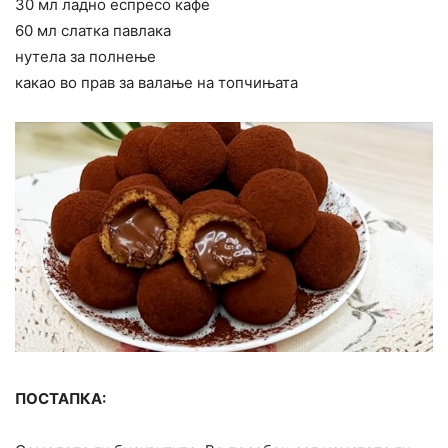
30 мл ладно еспресо кафе
60 мл слатка павлака
нутела за полнење
какао во прав за валање на топчињата
ПОСТАПКА: