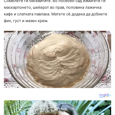
Сомелете ги бисквитите. Во посебен сад изматете ги
маскарпонето, шеќерот во прав, половина лажичка
кафе и слатката павлака. Матете сè додека да добиете
фин, густ и мазен крем.