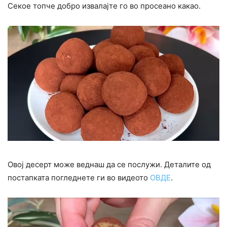
Секое топче добро извалајте го во просеано какао.
Овој десерт може веднаш да се послужи. Деталите од
постапката погледнете ги во видеото
ОВДЕ
.