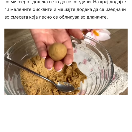
со миксерот додека сето да се соедини. На крај додајте
ги мелените бисквити и мешајте додека да се изедначи
во смесата која лесно се обликува во дланките.