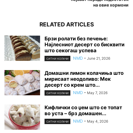
на овие хормони
RELATED ARTICLES
Брзи ролати без печење:
Најлесниот десерт со бисквити
што секогаш успева
NMD
-
June 21, 2026
СИТНИ КОЛАЧИ
Домашни лимон колачиња што
мирисаат неодоливо: Мек
десерт со крем што...
NMD
-
May 7, 2026
СИТНИ КОЛАЧИ
Кифлички со џем што се топат
во уста – брз домашен...
NMD
-
May 4, 2026
СИТНИ КОЛАЧИ