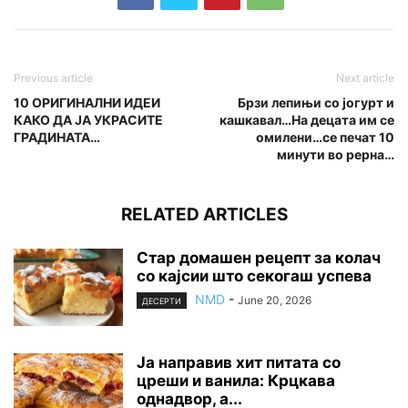
Previous article
Next article
10 ОРИГИНАЛНИ ИДЕИ
Брзи лепињи со јогурт и
КАКО ДА ЈА УКРАСИТЕ
кашкавал…На децата им се
ГРАДИНАТА…
омилени…се печат 10
минути во рерна…
RELATED ARTICLES
Стар домашен рецепт за колач
со кајсии што секогаш успева
NMD
-
June 20, 2026
ДЕСЕРТИ
Ја направив хит питата со
цреши и ванила: Крцкава
однадвор, а...