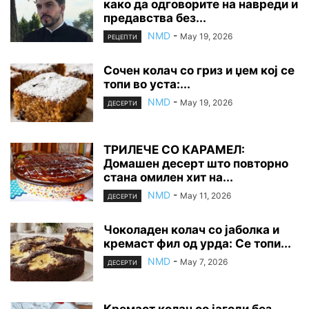
како да одговорите на навреди и
предавства без...
NMD
-
May 19, 2026
РЕЦЕПТИ
Сочен колач со гриз и џем кој се
топи во уста:...
NMD
-
May 19, 2026
ДЕСЕРТИ
ТРИЛЕЧЕ СО КАРАМЕЛ:
Домашен десерт што повторно
стана омилен хит на...
NMD
-
May 11, 2026
ДЕСЕРТИ
Чоколаден колач со јаболка и
кремаст фил од урда: Се топи...
NMD
-
May 7, 2026
ДЕСЕРТИ