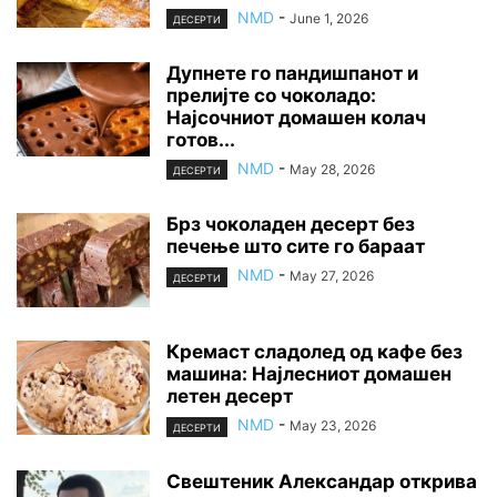
NMD
-
June 1, 2026
ДЕСЕРТИ
Дупнете го пандишпанот и
прелијте со чоколадо:
Најсочниот домашен колач
готов...
NMD
-
May 28, 2026
ДЕСЕРТИ
Брз чоколаден десерт без
печење што сите го бараат
NMD
-
May 27, 2026
ДЕСЕРТИ
Кремаст сладолед од кафе без
машина: Најлесниот домашен
летен десерт
NMD
-
May 23, 2026
ДЕСЕРТИ
Свештеник Александар открива