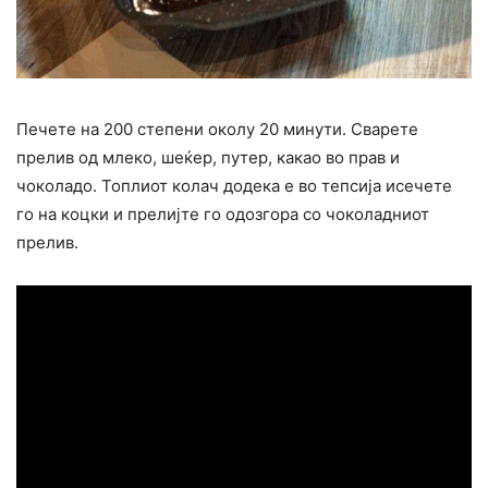
Печете на 200 степени околу 20 минути. Сварете
прелив од млеко, шеќер, путер, какао во прав и
чоколадо. Топлиот колач додека е во тепсија исечете
го на коцки и прелијте го одозгора со чоколадниот
прелив.