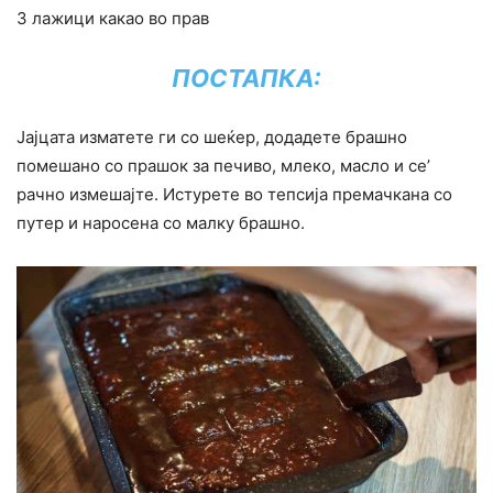
3 лажици какао во прав
ПОСТАПКА:
Јајцата изматете ги со шеќер, додадете брашно
помешано со прашок за печиво, млеко, масло и се’
рачно измешајте. Истурете во тепсија премачкана со
путер и наросена со малку брашно.