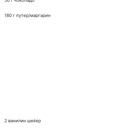
50 г чоколадо
180 г путер/маргарин
2 ванилин шеќер