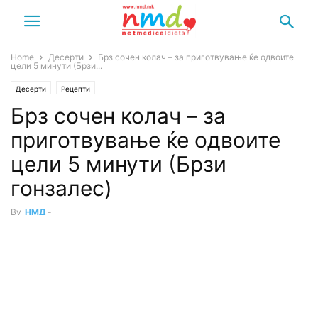
Home
Десерти
Брз сочен колач – за приготвување ќе одвоите
цели 5 минути (Брзи...
Десерти
Рецепти
Брз сочен колач – за
приготвување ќе одвоите
цели 5 минути (Брзи
гонзалес)
By
НМД
-