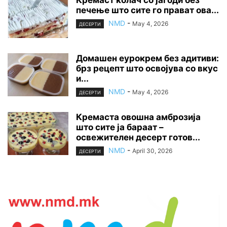
Кремаст колач со јагоди без
печење што сите го прават ова...
NMD
-
May 4, 2026
ДЕСЕРТИ
Домашен еурокрем без адитиви:
брз рецепт што освојува со вкус
и...
NMD
-
May 4, 2026
ДЕСЕРТИ
Кремаста овошна амброзија
што сите ја бараат –
освежителен десерт готов...
NMD
-
April 30, 2026
ДЕСЕРТИ