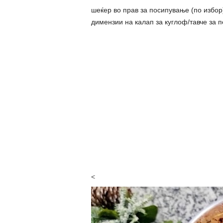
шеќер во прав за посипување (по избор
димензии на калап за куглоф/тавче за п
<