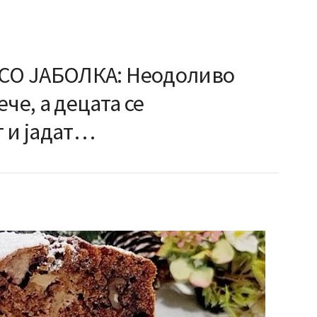
О ЈАБОЛКА: Неодоливо
че, а децата се
т и јадат…