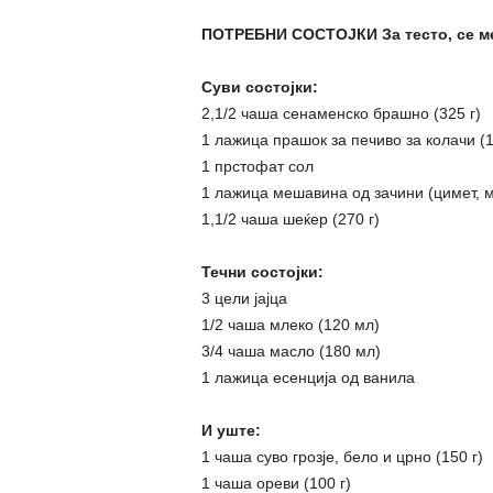
ПОТРЕБНИ СОСТОЈКИ За тесто, се ме
Суви состојки:
2,1/2 чаша сенаменско брашно (325 г)
1 лажица прашок за печиво за колачи (1
1 прстофат сол
1 лажица мешавина од зачини (цимет, 
1,1/2 чаша шеќер (270 г)
Течни состојки:
3 цели јајца
1/2 чаша млеко (120 мл)
3/4 чаша масло (180 мл)
1 лажица есенција од ванила
И уште:
1 чаша суво грозје, бело и црно (150 г)
1 чаша ореви (100 г)