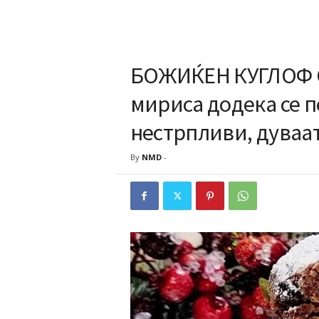
БОЖИЌЕН КУГЛОФ С
мириса додека се пе
нестрпливи, дуваа
By
NMD
-