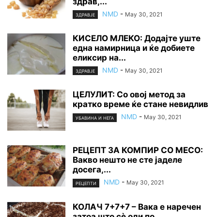
здрав,...
NMD
-
May 30, 2021
ЗДРАВЈЕ
КИСЕЛО МЛЕКО: Додајте уште
една намирница и ќе добиете
еликсир на...
NMD
-
May 30, 2021
ЗДРАВЈЕ
ЦЕЛУЛИТ: Со овој метод за
кратко време ќе стане невидлив
NMD
-
May 30, 2021
УБАВИНА И НЕГА
РЕЦЕПТ ЗА КОМПИР СО МЕСО:
Вакво нешто не сте јаделе
досега,...
NMD
-
May 30, 2021
РЕЦЕПТИ
КОЛАЧ 7+7+7 – Вака е наречен
затоа што сè оди по...