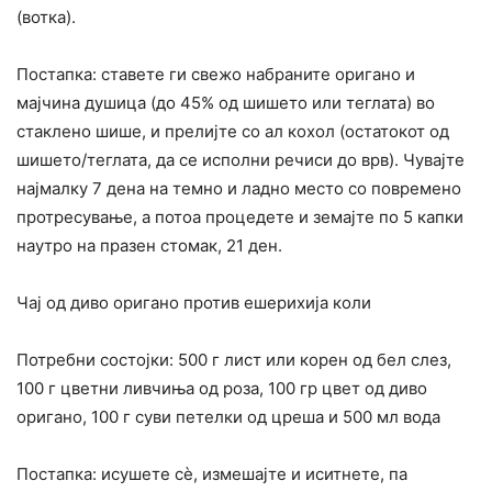
(вотка).
Постапка: ставете ги свежо набраните оригано и
мајчина душица (до 45% од шишето или теглата) во
стаклено шише, и прелијте со ал кохол (остатокот од
шишето/теглата, да се исполни речиси до врв). Чувајте
најмалку 7 дена на темно и ладно место со повремено
протресување, а потоа процедете и земајте по 5 капки
наутро на празен стомак, 21 ден.
Чај од диво оригано против ешерихија коли
Потребни состојки: 500 г лист или корен од бел слез,
100 г цветни ливчиња од роза, 100 гр цвет од диво
оригано, 100 г суви петелки од цреша и 500 мл вода
Постапка: исушете сè, измешајте и иситнете, па