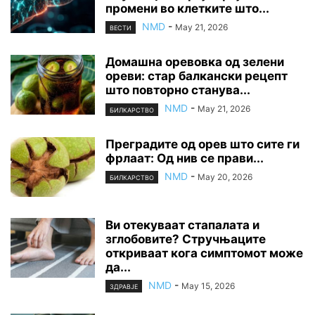
промени во клетките што...
NMD
-
May 21, 2026
ВЕСТИ
Домашна оревовка од зелени
ореви: стар балкански рецепт
што повторно станува...
NMD
-
May 21, 2026
БИЛКАРСТВО
Преградите од орев што сите ги
фрлаат: Од нив се прави...
NMD
-
May 20, 2026
БИЛКАРСТВО
Ви отекуваат стапалата и
зглобовите? Стручњаците
откриваат кога симптомот може
да...
NMD
-
May 15, 2026
ЗДРАВЈЕ