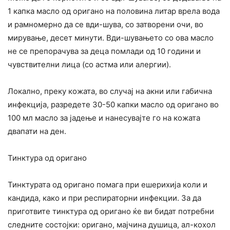
1 капка масло од оригано на половина литар врела вода
и рамномерно да се вди-шува, со затворени очи, во
мирување, десет минути. Вди-шувањето со ова масло
не се препорачува за деца помлади од 10 години и
чувствителни лица (со астма или алергии).
Локално, преку кожата, во случај на акни или габична
инфекција, разредете 30-50 капки масло од оригано во
100 мл масло за јадење и нанесувајте го на кожата
двапати на ден.
Тинктура од оригано
Тинктурата од оригано помага при ешерихија коли и
кандида, како и при респираторни инфекции. За да
приготвите тинктура од оригано ќе ви бидат потребни
следните состојки: оригано, мајчина душица, ал-кохол