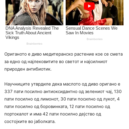
Ориганото е диво медитеранско растение кое се смета
за едно од најлековитите во светот и најсилниот
природен антибиотик.
Научниците утврдиле дека маслото од диво оригано е
337 пати посилно антиоксидантно од зелениот чај, 130
пати посилно од лимонот, 30 пати посилно од лукот, 4
пати посилно од боровинката, 12 пати посилно од
портокалот и има 42 пати посилно дејство од
состојките во јаболката.