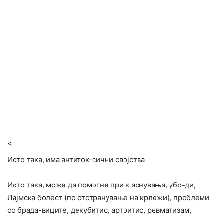
<
Исто така, има антиток-сични својства
Исто така, може да помогне при к аснувања, убо-ди,
Лајмска болест (по отстранување на крлежи), проблеми
со брада-виците, декубитис, артритис, ревматизам,