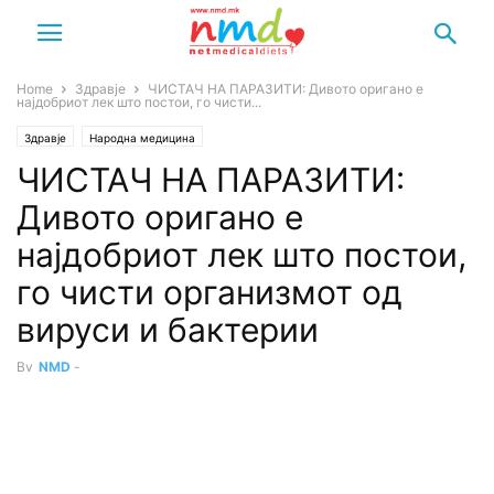
Home
Здравје
ЧИСТАЧ НА ПАРАЗИТИ: Дивото оригано е
најдобриот лек што постои, го чисти...
Здравје
Народна медицина
ЧИСТАЧ НА ПАРАЗИТИ:
Дивото оригано е
најдобриот лек што постои,
го чисти организмот од
вируси и бактерии
By
NMD
-