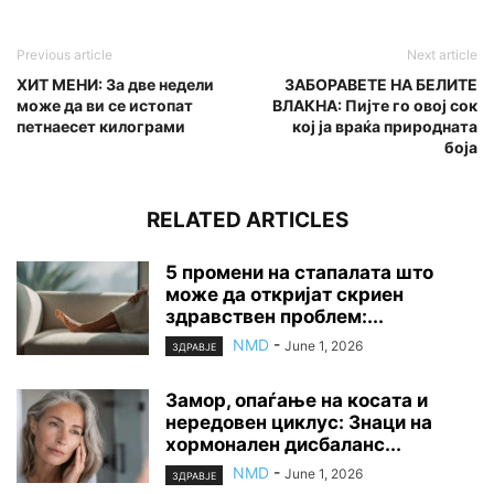
Previous article
Next article
ХИТ МЕНИ: За две недели
ЗАБОРАВЕТЕ НА БЕЛИТЕ
може да ви се истопат
ВЛАКНА: Пијте го овој сок
петнаесет килограми
кој ја враќа природната
боја
RELATED ARTICLES
5 промени на стапалата што
може да откријат скриен
здравствен проблем:...
NMD
-
June 1, 2026
ЗДРАВЈЕ
Замор, опаѓање на косата и
нередовен циклус: Знаци на
хормонален дисбаланс...
NMD
-
June 1, 2026
ЗДРАВЈЕ