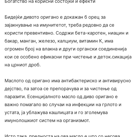
Богатство на корисни состојки и ефекти
Бидејќи дивото оригано е докажан б орец за
зајакнување на имунитетот, треба редовно да се
користи превентивно. Содржи бета-каротен, ниацин и
бакар, манган, железо, калциум, витамин К, има
огромен број на влакна и други органски соединенија
кои се особено ефикасни при чистење и деток.сикација
на црниот дроб.
Маслото од оригано има антибактериско и антивирусно
дејство, па затоа се препорачува и за чистење од
паразити. Есенцијалното масло од диво оригано е
важно помагало во случаи на инфекции на грлото и
устата, ја ублажува кашлицата и го зголемува
имунолошкиот систем на организмот.
Исто така, предноста на ова масло е што со негова