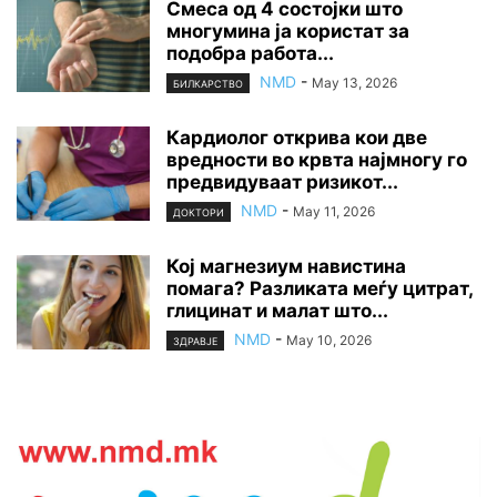
Смеса од 4 состојки што
многумина ја користат за
подобра работа...
NMD
-
May 13, 2026
БИЛКАРСТВО
Кардиолог открива кои две
вредности во крвта најмногу го
предвидуваат ризикот...
NMD
-
May 11, 2026
ДОКТОРИ
Кој магнезиум навистина
помага? Разликата меѓу цитрат,
глицинат и малат што...
NMD
-
May 10, 2026
ЗДРАВЈЕ