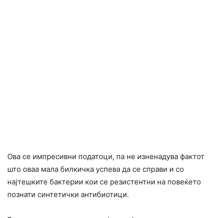
Ова се импресивни податоци, па не изненадува фактот
што оваа мала билкичка успева да се справи и со
најтешките бактерии кои се резистентни на повеќето
познати синтетички антибиотици.