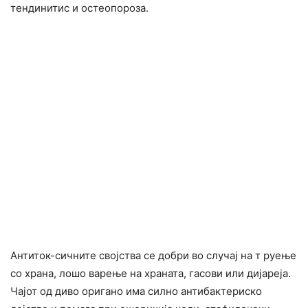
тендинитис и остеопороза.
Антиток-сичните својства се добри во случај на т руење
со храна, лошо варење на храната, гасови или дијареја.
Чајот од диво оригано има силно антибактериско