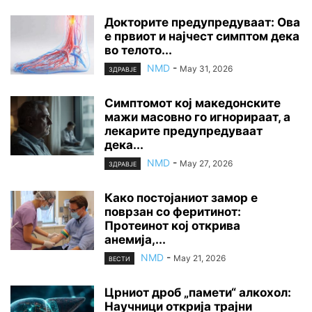
Докторите предупредуваат: Ова
е првиот и најчест симптом дека
во телото...
NMD
-
May 31, 2026
ЗДРАВЈЕ
Симптомот кој македонските
мажи масовно го игнорираат, а
лекарите предупредуваат
дека...
NMD
-
May 27, 2026
ЗДРАВЈЕ
Како постојаниот замор е
поврзан со феритинот:
Протеинот кој открива
анемија,...
NMD
-
May 21, 2026
ВЕСТИ
Црниот дроб „памети“ алкохол:
Научници открија трајни