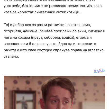
употреба, бактериите не развиваат резистенција, како
кога се користат синтетички антибиотици.
Тој е добар лек за разни ра-нички на кожа, осип,
псоријаза, чешање, решава проблеми со акни, хигиена и
нега на косара (првут, себореја, вошки), егзема и
воспаление и б олка во увото. Една од интересните
работи е што оваа состојка спречува појава на атлетско
стапало.