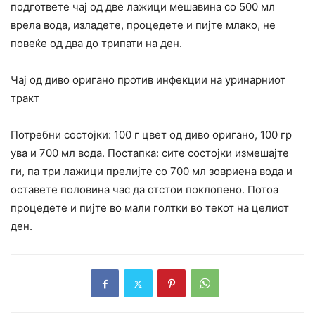
подгответе чај од две лажици мешавина со 500 мл
врела вода, изладете, процедете и пијте млако, не
повеќе од два до трипати на ден.
Чај од диво оригано против инфекции на уринарниот
тракт
Потребни состојки: 100 г цвет од диво оригано, 100 гр
ува и 700 мл вода. Постапка: сите состојки измешајте
ги, па три лажици прелијте со 700 мл зовриена вода и
оставете половина час да отстои поклопено. Потоа
процедете и пијте во мали голтки во текот на целиот
ден.