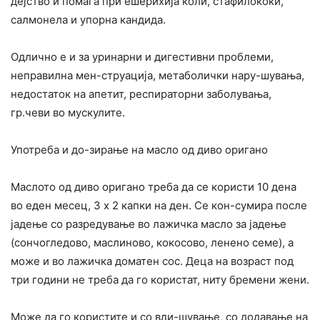
дејство и помага при ешерихија коли, стафилококи,
салмонела и упорна кандида.
Одлично е и за уринарни и дигестивни проблеми,
неправилна мен-струација, метаболички нару-шувања,
недостаток на апетит, респираторни заболувања,
гр.чеви во мускулите.
Употреба и до-зирање на масло од диво оригано
Маслото од диво оригано треба да се користи 10 дена
во еден месец, 3 x 2 капки на ден. Се кон-сумира после
јадење со разредување во лажичка масло за јадење
(сончогледово, маслиново, кокосово, ленено семе), а
може и во лажичка доматен сос. Деца на возраст под
три години не треба да го користат, ниту бремени жени.
Може да го користите и со вди-шување, со додавање на