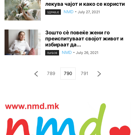
лекува чајот и како се користи
NMD
-
July 27, 2021
ЗДРАВЈЕ
Зошто сè повеќе жени го
преиспитуваат својот живот и
избираат да...
NMD
-
July 26, 2021
ЉУБОВ
789
790
791