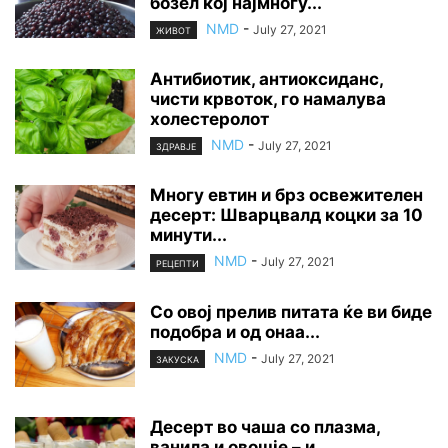
бозел кој најмногу...
NMD
-
July 27, 2021
ЖИВОТ
Антибиотик, антиоксиданс,
чисти крвоток, го намалува
холестеролот
NMD
-
July 27, 2021
ЗДРАВЈЕ
Многу евтин и брз освежителен
десерт: Шварцвалд коцки за 10
минути...
NMD
-
July 27, 2021
РЕЦЕПТИ
Со овој прелив питата ќе ви биде
подобра и од онаа...
NMD
-
July 27, 2021
ЗАКУСКА
Десерт во чаша со плазма,
ванила и овошје – и