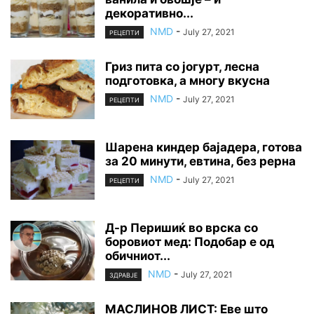
декоративно...
NMD
-
July 27, 2021
РЕЦЕПТИ
Гриз пита со јогурт, лесна
подготовка, а многу вкусна
NMD
-
July 27, 2021
РЕЦЕПТИ
Шарена киндер бајадера, готова
за 20 минути, евтина, без рерна
NMD
-
July 27, 2021
РЕЦЕПТИ
Д-р Перишиќ во врска со
боровиот мед: Подобар е од
обичниот...
NMD
-
July 27, 2021
ЗДРАВЈЕ
МАСЛИНОВ ЛИСТ: Еве што