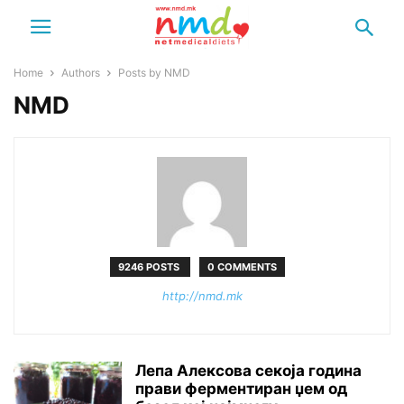
Home
Authors
Posts by NMD
NMD
9246 POSTS
0 COMMENTS
http://nmd.mk
Лепа Алексова секоја година
прави ферментиран џем од