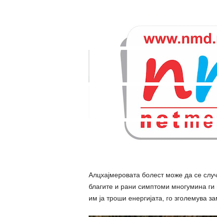
Алцхајмеровата болест може да се случи
благите и paни симптоми многумина ги 
им ја троши енергијата, го зголемува з