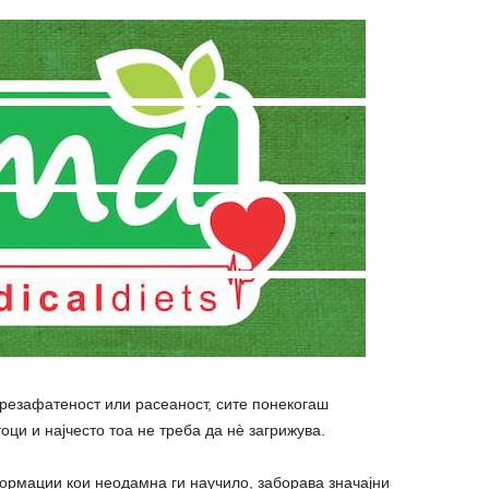
резафатеност или расеаност, сите понекогаш
и и најчесто тоа не треба да нѐ загрижува.
ормации кои неодамна ги научило, заборава значајни