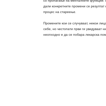
со пpoпаѓање на мeнтaлнитe функции. В
дали конкретните промени се резултат
процес на стареење.
Промените кои се случуваат, некои лиц
себе, но честопати први ги увидуваат ни
неопходно е да се побара лекарска по