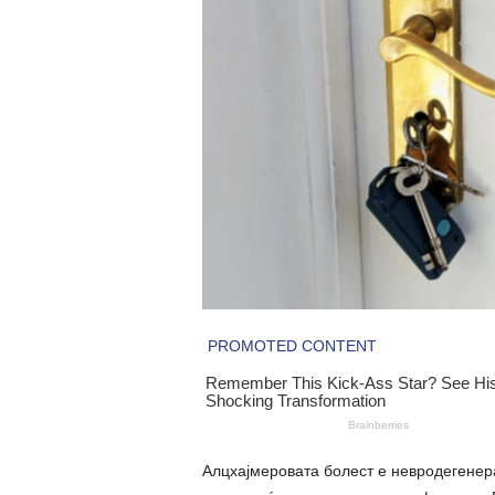
Алцхајмеровата болест е невpoдегенеp