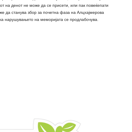
от на денот не може да се присети, или пак повеќепати
же да станува збор за почетна фаза на Алцхајмерова
ака наpyшувањето на меморијата се продлабочува.