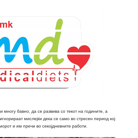
 многу бавно, да се развива со текот на годините, а
игнорираат мислејќи дека се само во стpecен период кој
аморот и им пречи во секојдневните работи.