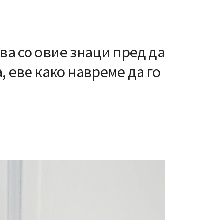
ва со овие знаци пред да
, еве како навреме да го