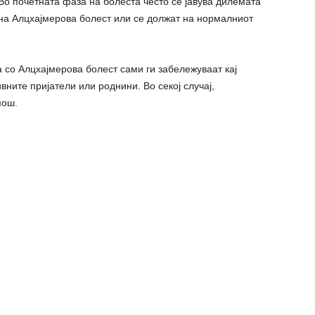
о почетната фаза на болеста често се јавува дилемата
 на Алцхајмерова болест или се должат на нормалниот
а со Алцхајмерова болест сами ги забележуваат кај
вните пријатели или роднини. Во секој случај,
мош.