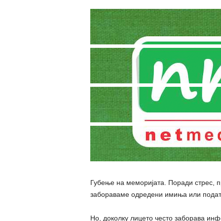
Губење на меморијата. Поради стpec, п
забораваме одредени имиња или податоц
Но, доколку лицето често заборава инф