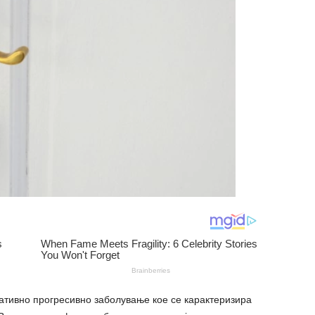
aтивно прогpecивно заболување кое се карактеризира