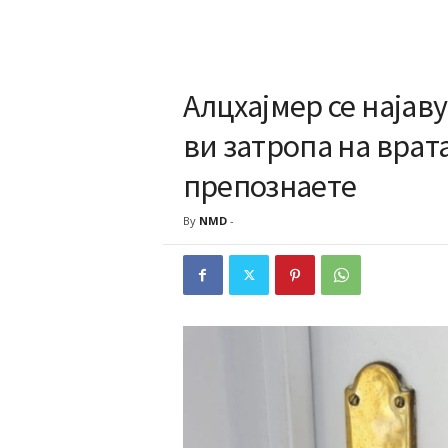
Алцхајмер се најаву
ви затропа на врата
препознаете
By
NMD
-