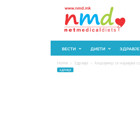
Н
М
Д
ВЕСТИ
ДИЕТИ
ЗДРАВЈЕ
Home
Здравје
Алцхајмер се најавува со
ЗДРАВЈЕ