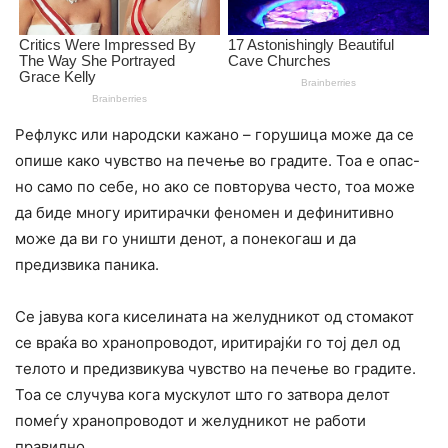
Рефлукс или народски кажано – горушица може да се
опише како чувство на печење во градите. Тоа е опас-
но само по себе, но ако се повторува често, тоа може
да биде многу иритирачки феномен и дефинитивно
може да ви го уништи денот, а понекогаш и да
предизвика паника.
Се јавува кога киселината на желудникот од стомакот
се враќа во хранопроводот, иритирајќи го тој дел од
телото и предизвикува чувство на печење во градите.
Тоа се случува кога мускулот што го затвора делот
помеѓу хранопроводот и желудникот не работи
правилно.