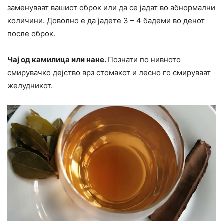
заменуваат вашиот оброк или да се јадат во абнормални
количини. Доволно е да јадете 3 – 4 бадеми во денот
после оброк.
Чај од камилица или нане.
Познати по нивното
смирувачко дејство врз стомакот и лесно го смируваат
желудникот.