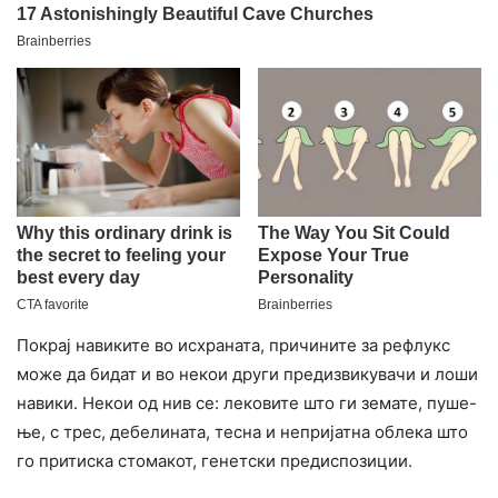
Покрај навиките во исхраната, причините за рефлукс
може да бидат и во некои други предизвикувачи и лоши
навики. Некои од нив се: лековите што ги земате, пуше-
ње, с трес, дебелината, тесна и непријатна облека што
го притиска стомакот, генетски предиспозиции.