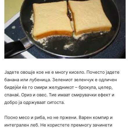
Јадете овошје кое не е многу кисело. Почесто јадете
банана или лубеница. Зелениот зеленчук е одличен
бидејќи ќе го смири желудникот – брокула, целер,
спанаќ. Ориз и овес. Тие имаат смирувачки ефект и
добро ја одржуваат ситоста.
Посно месо и риба, но не пржени. Варен компир и
интегрален леб. Не користете премногу зачинети