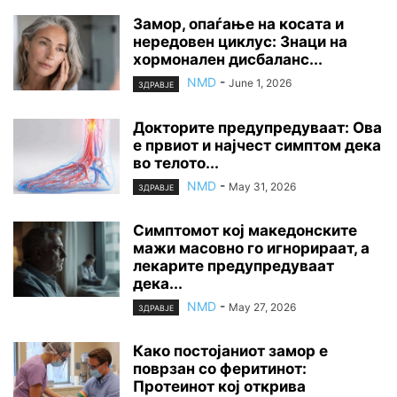
Замор, опаѓање на косата и
нередовен циклус: Знаци на
хормонален дисбаланс...
NMD
-
June 1, 2026
ЗДРАВЈЕ
Докторите предупредуваат: Ова
е првиот и најчест симптом дека
во телото...
NMD
-
May 31, 2026
ЗДРАВЈЕ
Симптомот кој македонските
мажи масовно го игнорираат, а
лекарите предупредуваат
дека...
NMD
-
May 27, 2026
ЗДРАВЈЕ
Како постојаниот замор е
поврзан со феритинот:
Протеинот кој открива