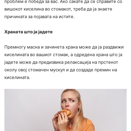
проблем е победа за вас. Ако сакате да се справите со
вишокот киселина во стомакот, треба да ја знаете
причината за појавата на истите.
Храната што ја јадете
Премногу масна и зачинета храна може да ја раздвижи
киселината во вашиот стомак, а одредена храна што ја
јадете може да предизвика релаксација на прстенот
околу овој стомачен мускул и да создаде премин на
киселината.