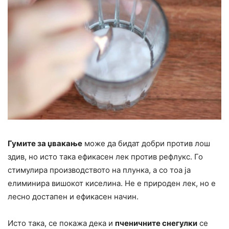
Гумите за џвакање
може да бидат добри против лош
здив, но исто така ефикасен лек против рефлукс. Го
стимулира производството на плунка, а со тоа ја
елиминира вишокот киселина. Не е природен лек, но е
лесно достапен и ефикасен начин.
Исто така, се покажа дека и
пченичните снегулки
се