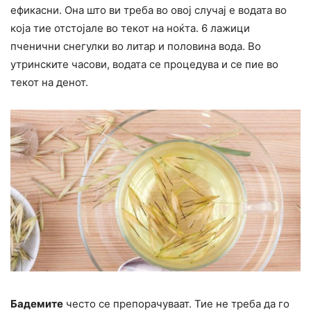
ефикасни. Она што ви треба во овој случај е водата во
која тие отстојале во текот на ноќта. 6 лажици
пченични снегулки во литар и половина вода. Во
утринските часови, водата се процедува и се пие во
текот на денот.
Бадемите
често се препорачуваат. Тие не треба да го