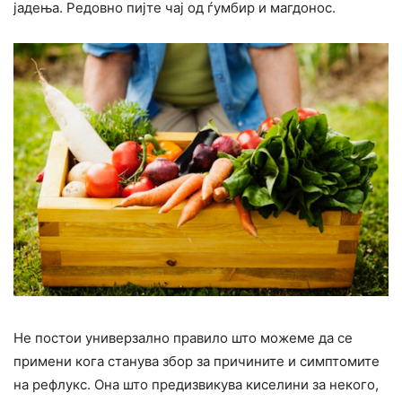
јадења. Редовно пијте чај од ѓумбир и магдонос.
Не постои универзално правило што можеме да се
примени кога станува збор за причините и симптомите
на рефлукс. Она што предизвикува киселини за некого,