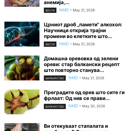
анемија,...
NMD
-
May 21, 2026
ВЕСТИ
Црниот дроб „памети“ алкохол:
Научници открија трајни
промени во клетките што...
NMD
-
May 21, 2026
ВЕСТИ
Домашна оревовка од зелени
ореви: стар балкански рецепт
што повторно станува...
NMD
-
May 21, 2026
БИЛКАРСТВО
Преградите од орев што сите ги
фрлаат: Од нив се прави...
NMD
-
May 20, 2026
БИЛКАРСТВО
Ви отекуваат стапалата и