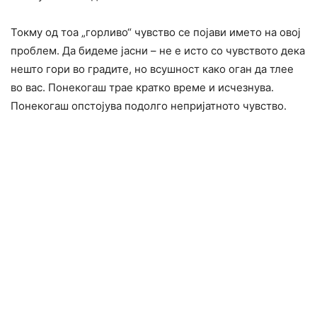
Токму од тоа „горливо“ чувство се појави името на овој
проблем. Да бидеме јасни – не е исто со чувството дека
нешто гори во градите, но всушност како оган да тлее
во вас. Понекогаш трае кратко време и исчезнува.
Понекогаш опстојува подолго непријатното чувство.