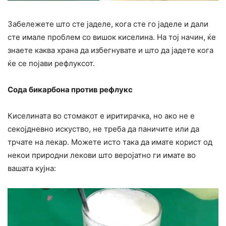
Забележете што сте јаделе, кога сте го јаделе и дали
сте имале проблем со вишок киселина. На тој начин, ќе
знаете каква храна да избегнувате и што да јадете кога
ќе се појави рефлуксот.
Сода бикарбона против рефлукс
Киселината во стомакот е иритирачка, но ако не е
секојдневно искуство, не треба да паничите или да
трчате на лекар. Можете исто така да имате корист од
некои природни лекови што веројатно ги имате во
вашата кујна: