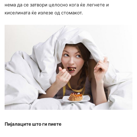
нема да се затвори целосно кога ќе легнете и
киселината ќе излезе од стомакот.
Пијалаците што ги пиете