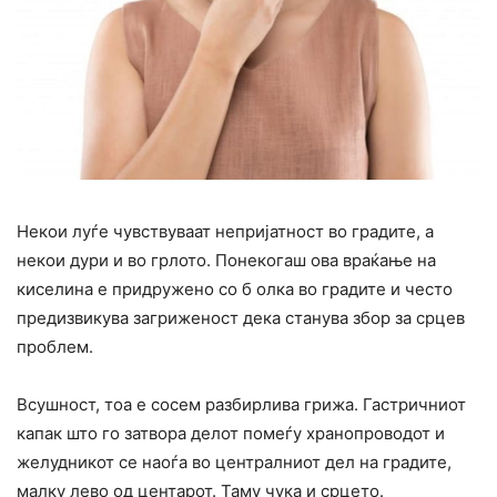
Некои луѓе чувствуваат непријатност во градите, а
некои дури и во грлото. Понекогаш ова враќање на
киселина е придружено со б олка во градите и често
предизвикува загриженост дека станува збор за срцев
проблем.
Всушност, тоа е сосем разбирлива грижа. Гастричниот
капак што го затвора делот помеѓу хранопроводот и
желудникот се наоѓа во централниот дел на градите,
малку лево од центарот. Таму чука и срцето.