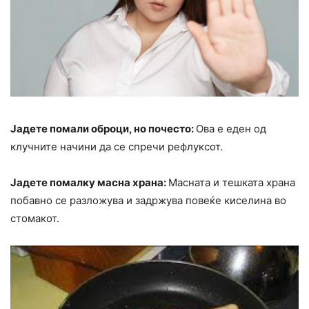
Јадете помали оброци, но почесто:
Ова е еден од
клучните начини да се спречи рефлуксот.
Јадете помалку масна храна:
Масната и тешката храна
побавно се разложува и задржува повеќе киселина во
стомакот.