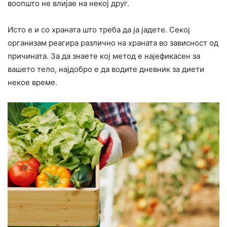
воопшто не влијае на некој друг.
Исто е и со храната што треба да ја јадете. Секој
организам реагира различно на храната во зависност од
причината. За да знаете кој метод е најефикасен за
вашето тело, најдобро е да водите дневник за диети
некое време.