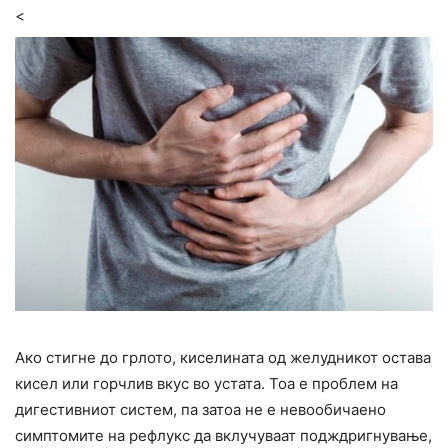
<
Ако стигне до грлото, киселината од желудникот остава
кисел или горчлив вкус во устата. Тоа е проблем на
дигестивниот систем, па затоа не е невообичаено
симптомите на рефлукс да вклучуваат подждригнување,