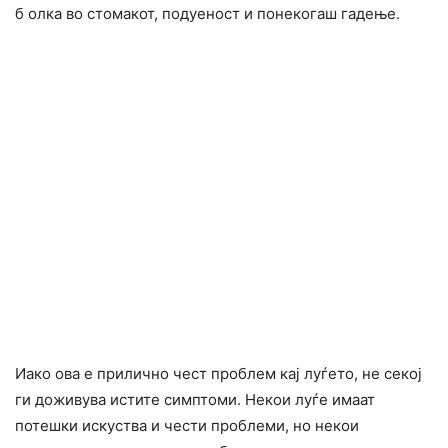
б олка во стомакот, подуеност и понекогаш гадење.
Иако ова е прилично чест проблем кај луѓето, не секој
ги доживува истите симптоми. Некои луѓе имаат
потешки искуства и чести проблеми, но некои