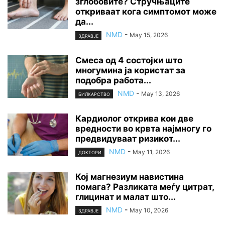
зглобовите? Стручњаците
откриваат кога симптомот може
да...
NMD
-
May 15, 2026
ЗДРАВЈЕ
Смеса од 4 состојки што
многумина ја користат за
подобра работа...
NMD
-
May 13, 2026
БИЛКАРСТВО
Кардиолог открива кои две
вредности во крвта најмногу го
предвидуваат ризикот...
NMD
-
May 11, 2026
ДОКТОРИ
Кој магнезиум навистина
помага? Разликата меѓу цитрат,
глицинат и малат што...
NMD
-
May 10, 2026
ЗДРАВЈЕ