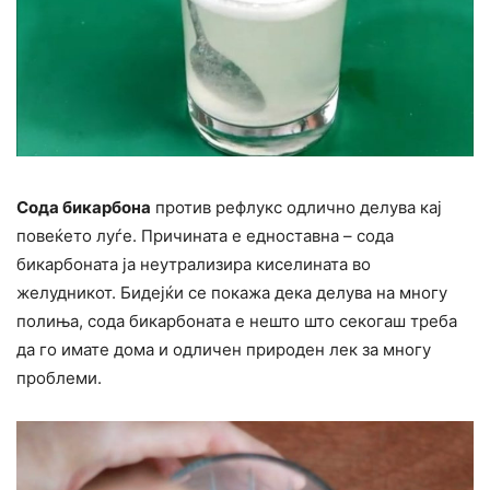
Сода бикарбона
против рефлукс одлично делува кај
повеќето луѓе. Причината е едноставна – сода
бикарбоната ја неутрализира киселината во
желудникот. Бидејќи се покажа дека делува на многу
полиња, сода бикарбоната е нешто што секогаш треба
да го имате дома и одличен природен лек за многу
проблеми.