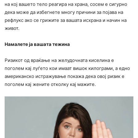
на кој вашето тело реагира на храна, сосем е сигурно
дека може да избегнете многу причини за појава на
рефлукс ако се грижите за вашата исхрана и начин на
живот.
Намалете ја вашата тежина
Ризикот од враќање на желудочната киселина е
поголем кај луѓето кои имаат вишок килограми, а едно
американско истражување покажа дека овој ризик е
поголем кај жените отколку кај мажите.