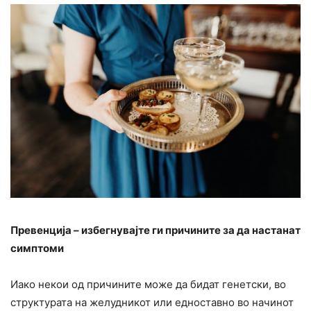
Превенција – избегнувајте ги причините за да настанат
симптоми
Иако некои од причините може да бидат генетски, во
структурата на желудникот или едноставно во начинот