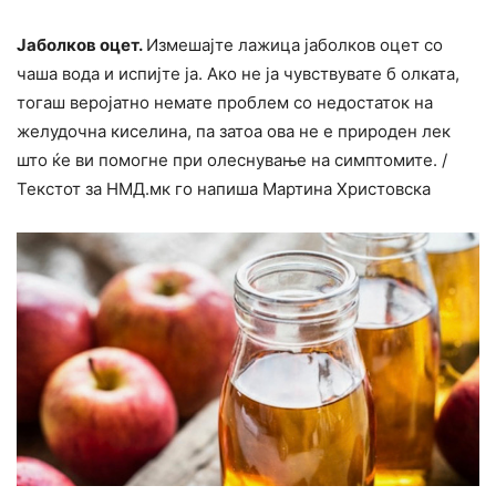
Јаболков оцет.
Измешајте лажица јаболков оцет со
чаша вода и испијте ја. Ако не ја чувствувате б олката,
тогаш веројатно немате проблем со недостаток на
желудочна киселина, па затоа ова не е природен лек
што ќе ви помогне при олеснување на симптомите. /
Текстот за НМД.мк го напиша Мартина Христовска