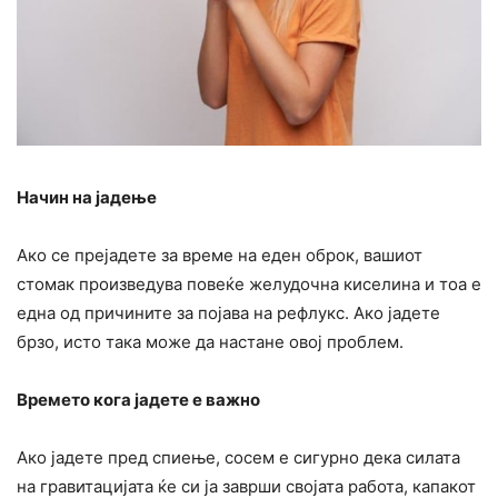
Начин на јадење
Ако се прејадете за време на еден оброк, вашиот
стомак произведува повеќе желудочна киселина и тоа е
една од причините за појава на рефлукс. Ако јадете
брзо, исто така може да настане овој проблем.
Времето кога јадете е важно
Ако јадете пред спиење, сосем е сигурно дека силата
на гравитацијата ќе си ја заврши својата работа, капакот