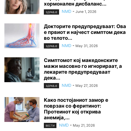
хормонален дисбаланс...
NMD
-
June 1, 2026
ЗДРАВЈЕ
Докторите предупредуваат: Ова
е првиот и најчест симптом дека
во телото...
NMD
-
May 31, 2026
ЗДРАВЈЕ
Симптомот кој македонските
мажи масовно го игнорираат, а
лекарите предупредуваат
дека...
NMD
-
May 27, 2026
ЗДРАВЈЕ
Како постојаниот замор е
поврзан со феритинот:
Протеинот кој открива
анемија,...
NMD
-
May 21, 2026
ВЕСТИ