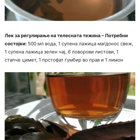
Лек за регулирање на телесната тежина – Потребни
состојки:
500 мл вода, 1 супена лажица магдонос свеж,
1 супена лажица зелен чај, 6 ловорови листови, 1
стапче цимет, 1 прстофат ѓумбир во прав и 1 лимон