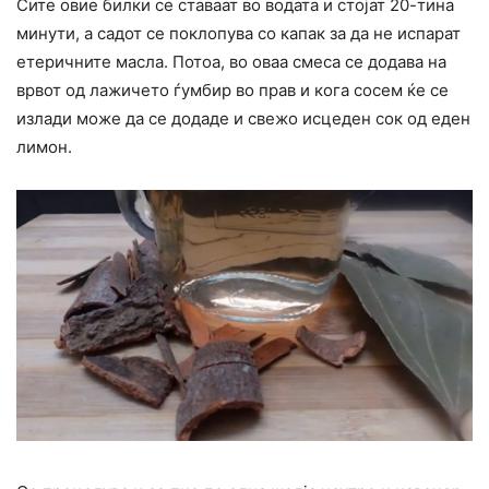
Сите овие билки се ставаат во водата и стојат 20-тина
минути, а садот се поклопува со капак за да не испарат
етеричните масла. Потоа, во оваа смеса се додава на
врвот од лажичето ѓумбир во прав и кога сосем ќе се
излади може да се додаде и свежо исцеден сок од еден
лимон.