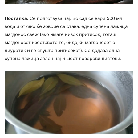
Постапка:
Се подготвува чај. Во сад се вари 500 мл
вода и откако ќе зоврие се става: една супена лажица
магдонос свеж (ако имате низок притисок, тогаш
магдоносот изоставете го, бидејќи магдоносот е
диуретик и го спушта притисокот). Се додава една
супена лажица зелен чај и шест ловорови листови.