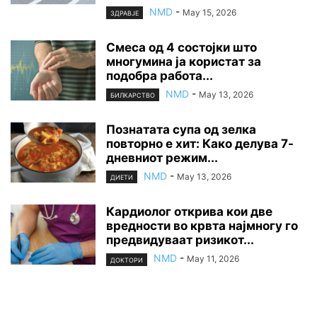
NMD
-
May 15, 2026
ЗДРАВЈЕ
Смеса од 4 состојки што
многумина ја користат за
подобра работа...
NMD
-
May 13, 2026
БИЛКАРСТВО
Познатата супа од зелка
повторно е хит: Како делува 7-
дневниот режим...
NMD
-
May 13, 2026
ДИЕТИ
Кардиолог открива кои две
вредности во крвта најмногу го
предвидуваат ризикот...
NMD
-
May 11, 2026
ДОКТОРИ