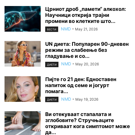
Црниот дроб „памети“ алкохол:
Научници открија трајни
промени во клетките што...
NMD
-
May 21, 2026
ВЕСТИ
UN диета: Популарен 90-дневен
режим за слабеење без
гладување и со...
NMD
-
May 20, 2026
ДИЕТИ
Пијте го 21 ден: Едноставен
напиток од семе и јогурт
помага...
NMD
-
May 19, 2026
ДИЕТИ
Ви отекуваат стапалата и
зглобовите? Стручњаците
откриваат кога симптомот може
да...