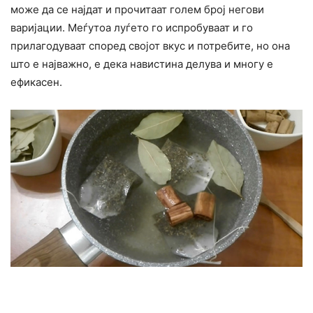
може да се најдат и прочитаат голем број негови
варијации. Меѓутоа луѓето го испробуваат и го
прилагодуваат според својот вкус и потребите, но она
што е најважно, е дека навистина делува и многу е
ефикасен.