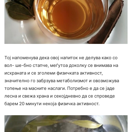
Тој напоменува дека овој напиток не делува како со
вол- ше-бно стапче, меѓутоа доколку се внимава на
исхраната и се зголеми физичката активност,
значително го забрзува метаболизмот и овозможува
топење на масните наслаги. Потребно е да се јаде
лесна и свежа храна и секојдневно да се спроведе
барем 20 минути некоја физичка активност.