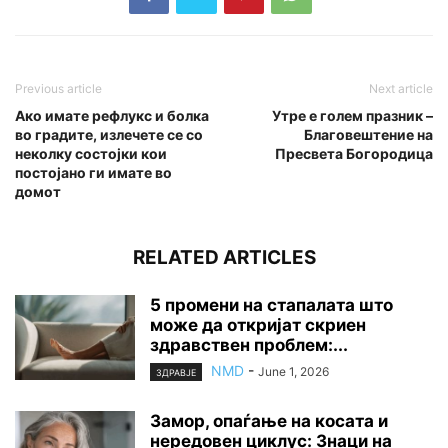
Previous article
Next article
Ако имате рефлукс и болка
Утре е голем празник –
во градите, излечете се со
Благовештение на
неколку состојки кои
Пресвета Богородица
постојано ги имате во
домот
RELATED ARTICLES
5 промени на стапалата што
може да откријат скриен
здравствен проблем:...
NMD
-
June 1, 2026
ЗДРАВЈЕ
Замор, опаѓање на косата и
нередовен циклус: Знаци на