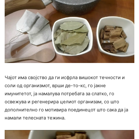
Чајот има својство да ги исфрла вишокот течности и
соли од организмот, врши де-то-кс, го јакне
имунитетот, ја намалува потребата за слатко, го
освежува и регенерира целиот организам, со што
дополнително го мотивира поединецот што сака да ја
намали телесната тежина.