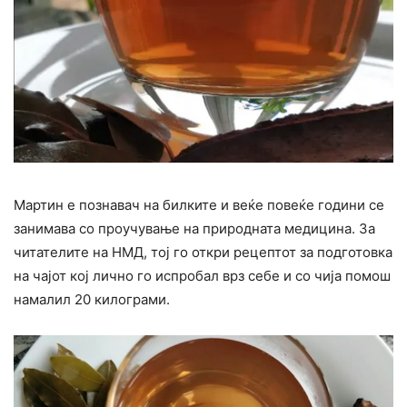
Мартин е познавач на билките и веќе повеќе години се
занимава со проучување на природната медицина. За
читателите на НМД, тој го откри рецептот за подготовка
на чајот кој лично го испробал врз себе и со чија помош
намалил 20 килограми.