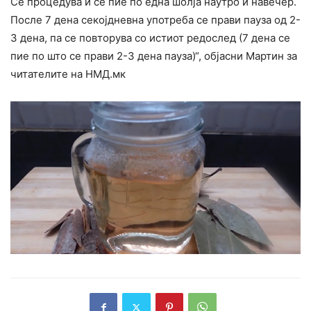
Се процедува и се пие по една шолја наутро и навечер.
После 7 дена секојдневна употреба се прави пауза од 2-
3 дена, па се повторува со истиот редослед (7 дена се
пие по што се прави 2-3 дена пауза)“, објасни Мартин за
читателите на НМД.мк