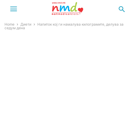
Home
Диети
Напиток кој ги намалува килограмите, делува за
седум дена