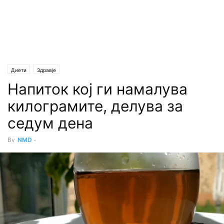
Диети
Здравје
Напиток кој ги намалува
килограмите, делува за
седум дена
By
NMD
-