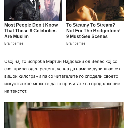
Овој чај го испроба Мартин Најдовски од Велес кој со
свој прилагоден рецепт, успеа да намали дури дваесет
вишок килограми па со читателите го сподели своето
искуство кое можете да го прочитате во продолжение
на текстот.