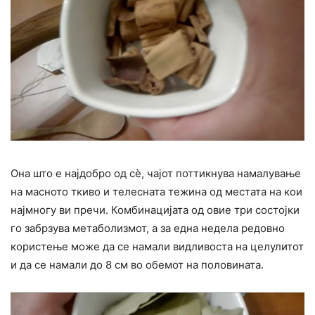
Она што е најдобро од сè, чајот поттикнува намалување
на масното ткиво и телесната тежина од местата на кои
најмногу ви пречи. Комбинацијата од овие три состојки
го забрзува метаболизмот, а за една недела редовно
користење може да се намали видливоста на целулитот
и да се намали до 8 см во обемот на половината.