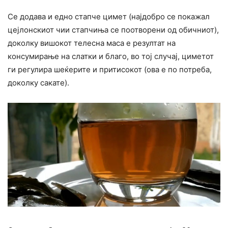
Се додава и едно стапче цимет (најдобро се покажал
цејлонскиот чии стапчиња се поотворени од обичниот),
доколку вишокот телесна маса е резултат на
консумирање на слатки и благо, во тој случај, циметот
ги регулира шеќерите и притисокот (ова е по потреба,
доколку сакате).