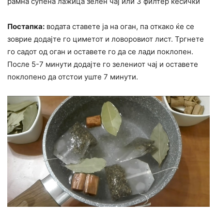
рамна супена лажица зелен чај или 3 филтер кесички
Постапка:
водата ставете ја на оган, па откако ќе се
зоврие додајте го циметот и ловоровиот лист. Тргнете
го садот од оган и оставете го да се лади поклопен.
После 5-7 минути додајте го зелениот чај и оставете
поклопено да отстои уште 7 минути.