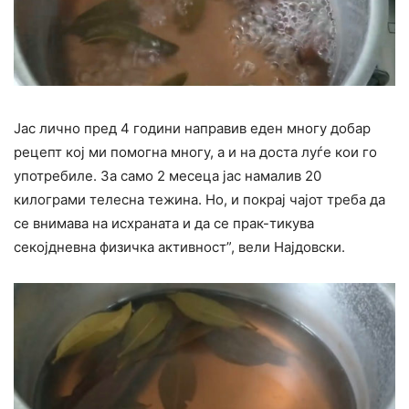
Јас лично пред 4 години направив еден многу добар
рецепт кој ми помогна многу, а и на доста луѓе кои го
употребиле. За само 2 месеца јас намалив 20
килограми телесна тежина. Но, и покрај чајот треба да
се внимава на исхраната и да се прак-тикува
секојдневна физичка активност”, вели Најдовски.