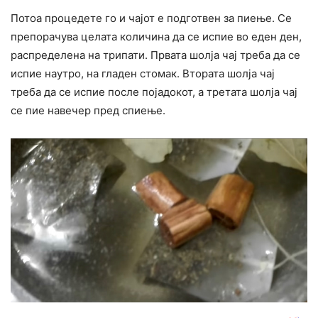
Потоа процедете го и чајот е подготвен за пиење. Се
препорачува целата количина да се испие во еден ден,
распределена на трипати. Првата шолја чај треба да се
испие наутро, на гладен стомак. Втората шолја чај
треба да се испие после појадокот, а третата шолја чај
се пие навечер пред спиење.