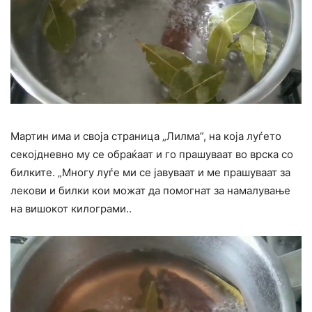
Мартин има и своја страница „Лилма”, на која луѓето
секојдневно му се обраќаат и го прашуваат во врска со
билките. „Многу луѓе ми се јавуваат и ме прашуваат за
лекови и билки кои можат да помогнат за намалување
на вишокот килограми..