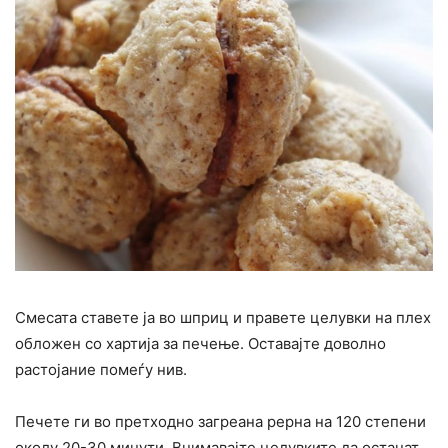
Смесата ставете ја во шприц и правете целувки на плех
обложен со хартија за печење. Оставајте доволно
растојание помеѓу нив.
Печете ги во претходно загреана рерна на 120 степени
околу 20-30 минути. Внимавајте целувките да останат