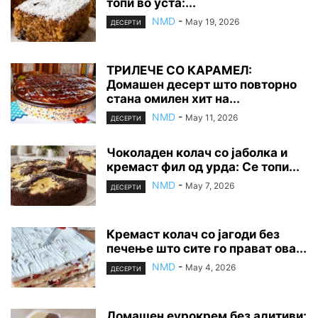
топи во уста:...
NMD
-
May 19, 2026
ДЕСЕРТИ
ТРИЛЕЧЕ СО КАРАМЕЛ:
Домашен десерт што повторно
стана омилен хит на...
NMD
-
May 11, 2026
ДЕСЕРТИ
Чоколаден колач со јаболка и
кремаст фил од урда: Се топи...
NMD
-
May 7, 2026
ДЕСЕРТИ
Кремаст колач со јагоди без
печење што сите го прават ова...
NMD
-
May 4, 2026
ДЕСЕРТИ
Домашен еурокрем без адитиви: