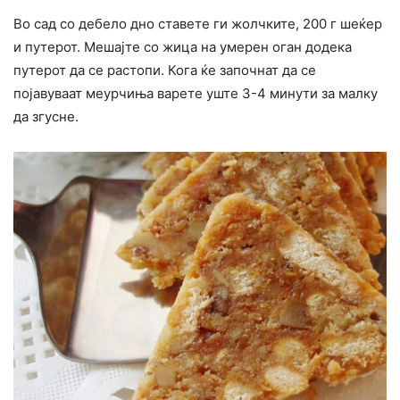
Во сад со дебело дно ставете ги жолчките, 200 г шеќер
и путерот. Мешајте со жица на умерен оган додека
путерот да се растопи. Кога ќе започнат да се
појавуваат меурчиња варете уште 3-4 минути за малку
да згусне.