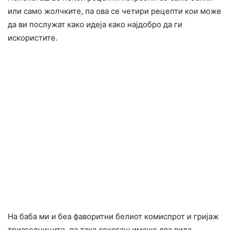
или само жолчките, па ова се четири рецепти кои може
да ви послужат како идеја како најдобро да ги
искористите.
На баба ми и беа фаворитни белиот комиспрот и гријаж
триаголниците, па така секогаш имаше два вида