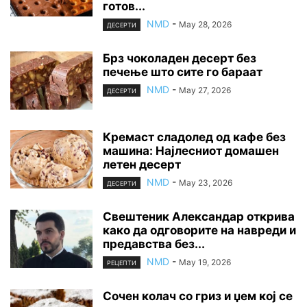
готов...
NMD
-
May 28, 2026
ДЕСЕРТИ
Брз чоколаден десерт без
печење што сите го бараат
NMD
-
May 27, 2026
ДЕСЕРТИ
Кремаст сладолед од кафе без
машина: Најлесниот домашен
летен десерт
NMD
-
May 23, 2026
ДЕСЕРТИ
Свештеник Александар открива
како да одговорите на навреди и
предавства без...
NMD
-
May 19, 2026
РЕЦЕПТИ
Сочен колач со гриз и џем кој се