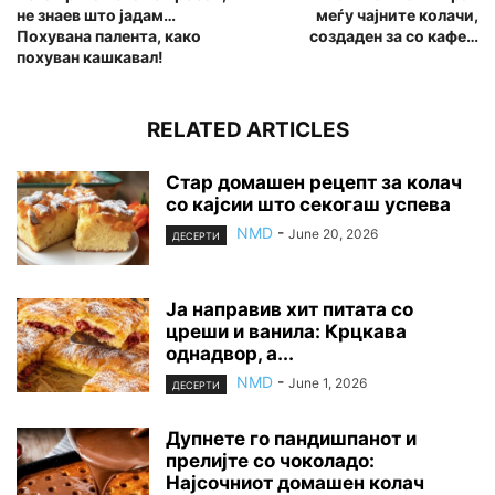
не знаев што јадам…
меѓу чајните колачи,
Похувана палента, како
создаден за со кафе…
похуван кашкавал!
RELATED ARTICLES
Стар домашен рецепт за колач
со кајсии што секогаш успева
NMD
-
June 20, 2026
ДЕСЕРТИ
Ја направив хит питата со
цреши и ванила: Крцкава
однадвор, а...
NMD
-
June 1, 2026
ДЕСЕРТИ
Дупнете го пандишпанот и
прелијте со чоколадо:
Најсочниот домашен колач