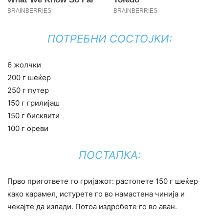
ПОТРЕБНИ СОСТОЈКИ:
6 жолчки
200 г шеќер
250 г путер
150 г грилијаш
150 г бисквити
100 г ореви
ПОСТАПКА:
Прво пригответе го гријажот: растопете 150 г шеќер
како карамел, истурете го во намастена чинија и
чекајте да излади. Потоа издробете го во аван.