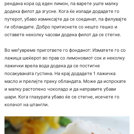
рендана кора од еден лимон, па варете уште малку
додека филот да згусне. Кога ќе излади додадете го
путерот, убаво измиксајте да се соединат, па филувајте
ги обландите. Добро притиснете со нешто тешко и
оставете неколку часови додека филот да се стегне.
Во меѓувреме пригответе го фонданот: Изматете го со
лажица шеќерот во прав со лимоновиот сок и неколку
лажички врела вода додека да се постигне
посакуваната густина. На крај додадете 1 лажичка
масло и прелијте преку обландата. Може да испрскате
и малку растопено чоколадо и да направите убави
шари. Кога глазурата убаво ќе се стегне, исечете го
колачот на штангли.