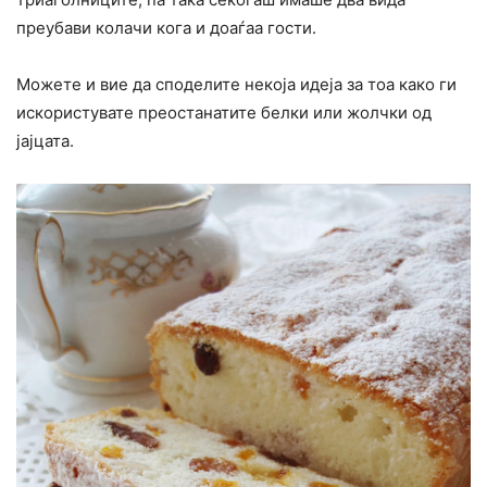
преубави колачи кога и доаѓаа гости.
Можете и вие да споделите некоја идеја за тоа како ги
искористувате преостанатите белки или жолчки од
јајцата.