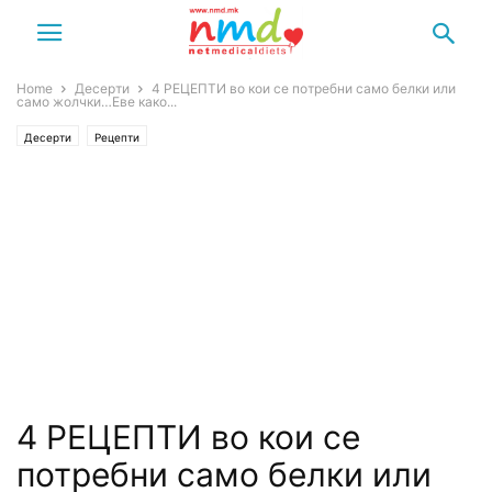
Home
Десерти
4 РЕЦЕПТИ во кои се потребни само белки или
само жолчки…Еве како...
Десерти
Рецепти
4 РЕЦЕПТИ во кои се
потребни само белки или