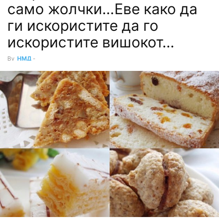
само жолчки…Еве како да
ги искористите да го
искористите вишокот…
By
НМД
-