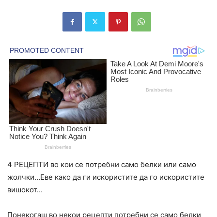
4 РЕЦЕПТИ во кои се потребни само белки или само
жолчки…Еве како да ги искористите да го искористите
вишокот…
Понекогаш во некои рецепти потребни се само белки