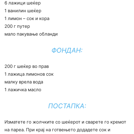
6 лажици шеќер
1 ванилин шеќер
1 лимон – сок и кора
200 г путер
мало пакување обланди
ФОНДАН:
200 г шеќер во прав
1 лажица лимонов сок
малку врела вода
1 лажичка масло
ПОСТАПКА:
Изматете го жолчките со шеќерот и сварете го кремот
на пареа. При крај на готвењето додадете сок и