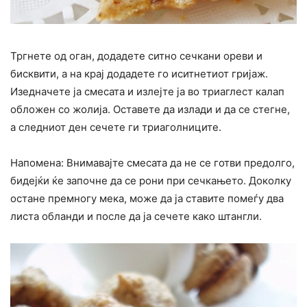
Тргнете од оган, додадете ситно сечкани ореви и
бисквити, а на крај додадете го иситнетиот гријаж.
Изедначете ја смесата и излејте ја во триаглест калап
обложен со жолија. Оставете да излади и да се стегне,
а следниот ден сечете ги триаголниците.
Напомена: Внимавајте смесата да не се готви предолго,
бидејќи ќе започне да се рони при сечкањето. Доколку
остане премногу мека, може да ја ставите помеѓу два
листа обланди и после да ја сечете како штангли.