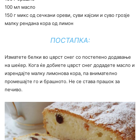
100 мл масло
150 г микс од сечкани ореви, суви кајсии и суво грозје
малку рендана кора од лимон
ПОСТАПКА:
Изматете белки во цврст снег со постепено додавање
на шеќер. Кога ќе добиете цврст снег додадете масло и
изрендајте малку лимонова кора, па внимателно
промешајте го и брашното. Не се става прашок за
печиво.