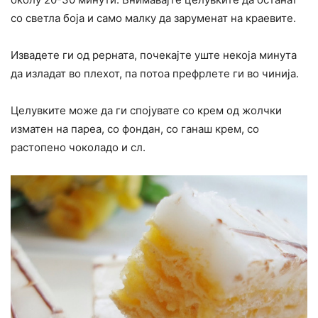
со светла боја и само малку да заруменат на краевите.
Извадете ги од рерната, почекајте уште некоја минута
да изладат во плехот, па потоа префрлете ги во чинија.
Целувките може да ги спојувате со крем од жолчки
изматен на пареа, со фондан, со ганаш крем, со
растопено чоколадо и сл.