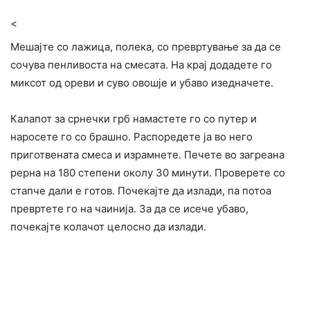
<
Мешајте со лажица, полека, со превртување за да се
сочува пенливоста на смесата. На крај додадете го
миксот од ореви и суво овошје и убаво изедначете.
Калапот за срнечки грб намастете го со путер и
наросете го со брашно. Распоредете ја во него
приготвената смеса и израмнете. Печете во загреана
рерна на 180 степени околу 30 минути. Проверете со
стапче дали е готов. Почекајте да излади, па потоа
превртете го на чаинија. За да се исече убаво,
почекајте колачот целосно да излади.