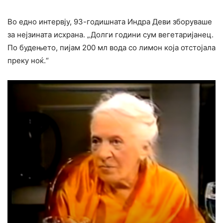
Во едно интервју, 93-годишната Индра Деви зборуваше
за нејзината исхрана. „Долги години сум вегетаријанец.
По будењето, пијам 200 мл вода со лимон која отстојала
преку ноќ.“