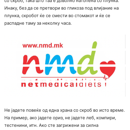
со скроб, така што таа е доволно натопена со плунка.
Инаку, без да се претвори во гликоза под влијание на
плунка, скробот ќе се смести во стомакот и ќе се
распадне таму за неколку часа.
Не јадете повеќе од една храна со скроб во исто време.
На пример, ако јадете ориз, не јадете леб, компири,
тестенини, итн. Ако сте загрижени за силна