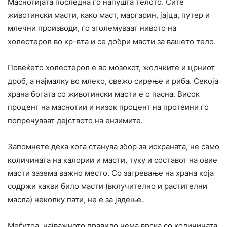
Маснотијата последна го напушта телото. Сите
животински масти, како маст, маргарин, јајца, путер и
млечни производи, го зголемуваат нивото на
холестерол во кр-вта и се добри масти за вашето тело.
Повеќето холестерол е во мозокот, жолчките и црниот
дроб, а најмалку во млеко, свежо сирење и риба. Секоја
храна богата со животински масти е о пасна. Висок
процент на маснотии и низок процент на протеини го
попречуваат дејството на ензимите.
Запомнете дека кога станува збор за исхраната, не само
количината на калории и масти, туку и составот на овие
масти зазема важно место. Со загревање на храна која
содржи какви било масти (вклучително и растителни
масла) неколку пати, не е за јадење.
Меѓутоа, најважното правило нема врска со количината