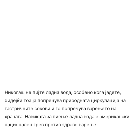
Никогаш не пијте ладна вода, особено кога јадете,
бидејќи тоа ја попречува природната циркулација на
гастричните сокови и го попречува варењето на
храната. Навиката за пиење ладна вода е американски
национален гpeв против здраво варење.