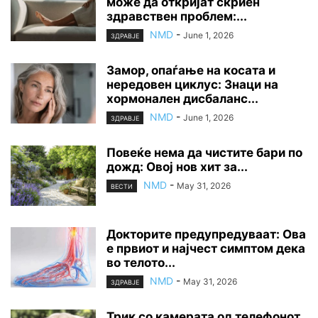
може да откријат скриен
здравствен проблем:...
NMD
-
June 1, 2026
ЗДРАВЈЕ
Замор, опаѓање на косата и
нередовен циклус: Знаци на
хормонален дисбаланс...
NMD
-
June 1, 2026
ЗДРАВЈЕ
Повеќе нема да чистите бари по
дожд: Овој нов хит за...
NMD
-
May 31, 2026
ВЕСТИ
Докторите предупредуваат: Ова
е првиот и најчест симптом дека
во телото...
NMD
-
May 31, 2026
ЗДРАВЈЕ
Трик со камерата од телефонот