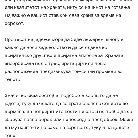
или квалитетот на храната, ниту со начинот на готвење.
Најважно е вашиот став кон оваа храна за време на
оброкот.
Процесот на јадење мора да биде лежерен, многу е
важно да носи задоволство и да се одвива во
пријателско друштво и пријатна атмосфера. Храната
апсорбирана под с трес, иритација или лошо
расположение предизвикува ток-сични промени во
телото.
Значи, во оваа состојба, подобро е воопшто да не
јадете, туку да чекате да се врати расположението во
нормала. За непријатните вести никогаш не треба да се
зборува после оброк или непосредно пред оброк. Може
да му наште-ти не само на варењето, туку и на целото
тело.