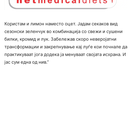
Користам и лимон наместо оцет. Јадам секаков вид
сезонски зеленчук во комбинација со свежи и сушени
билки, кромид и лук. Забележав скоро неверојатни
трансформации и закрепнување кај луѓе кои почнале да
практикуваат јога додека ја менуваат својата исхрана. И
јас сум една од нив.”