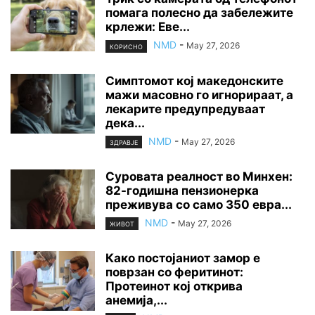
помага полесно да забележите
крлежи: Еве...
NMD
-
May 27, 2026
КОРИСНО
Симптомот кој македонските
мажи масовно го игнорираат, а
лекарите предупредуваат
дека...
NMD
-
May 27, 2026
ЗДРАВЈЕ
Суровата реалност во Минхен:
82-годишна пензионерка
преживува со само 350 евра...
NMD
-
May 27, 2026
ЖИВОТ
Како постојаниот замор е
поврзан со феритинот:
Протеинот кој открива
анемија,...