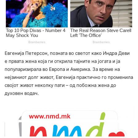
Евгенија Петерсон, позната во светот како Индра Деви
e првата жена која ги открила тајните на јогата и ја
популаризирала во Европа и Америка. За време на
нејзиниот долг живот, Евгенија практично го променила
својот живот неколку пати – од побожна жена до
духовен водач.