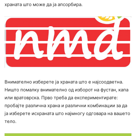
храната што може да ја апсорбира.
Внимателно изберете ја храната што е најсоодветна.
Ништо помалку внимателно од изборот на фустан, капа
или вратоврска. Прво треба да експериментирате:
пробајте различна храна и различни комбинации за да
ја изберете исхраната што најмногу одговара на вашето
тело.