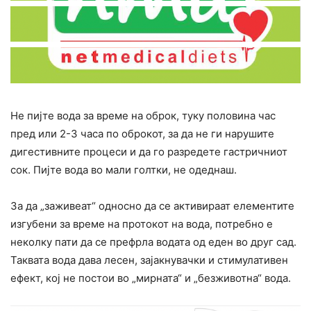
Не пијте вода за време на оброк, туку половина час
пред или 2-3 часа по оброкот, за да не ги нарушите
дигестивните процеси и да го разредете гастричниот
сок. Пијте вода во мали голтки, не одеднаш.
За да „заживеат“ односно да се активираат елементите
изгубени за време на протокот на вода, потребно е
неколку пати да се префрла водата од еден во друг сад.
Таквата вода дава лесен, зајакнувачки и стимулативен
ефект, кој не постои во „мирната“ и „безживотна“ вода.