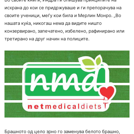
исхрана до кои се придржуваше и ги препорачува на
своите ученици, меѓу кои била и Мерлин Монро. „Во
нашата куќа, никогаш нема да видите ништо
конзервирано, запечатено, избелено, рафинирано или
третирано на друг начин на полиците.
Брашното од цело зрно го заменува белото брашно,