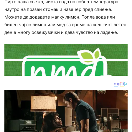
Пијте чаша свежа, чиста вода на собна температура
наутро на празен стомак и навечер пред спиење.
Можете да додадете малку лимон. Топла вода или
билен чај со лимон или мед за време на жешкиот летен
ден е многу освежувачки и дава чувство на ладење.