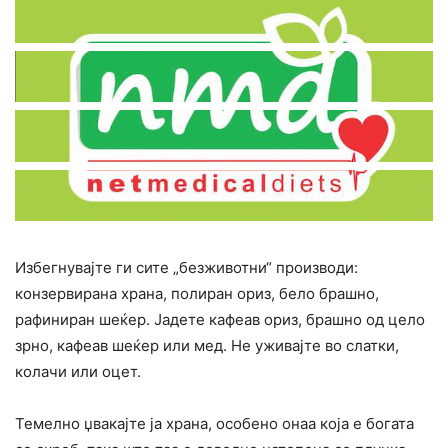
Избегнувајте ги сите „безживотни“ производи:
конзервирана храна, полиран ориз, бело брашно,
рафиниран шеќер. Јадете кафеав ориз, брашно од цело
зрно, кафеав шеќер или мед. Не уживајте во слатки,
колачи или оцет.
Темелно џвакајте ја храна, особено онаа која е богата