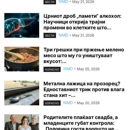
NMD
-
May 21, 2026
ВЕСТИ
Црниот дроб „памети“ алкохол:
Научници открија трајни
промени во клетките што...
NMD
-
May 21, 2026
ВЕСТИ
Три грешки при пржење мелено
месо што му го уништуваат
вкусот:...
NMD
-
May 20, 2026
КОРИСНО
Метална лажица на прозорец?
Едноставниот трик против влага
стана хит –...
NMD
-
May 20, 2026
КОРИСНО
Родителите плаќаат свадба, а
младенците губат контрола:
„Половина гости воопшто не...