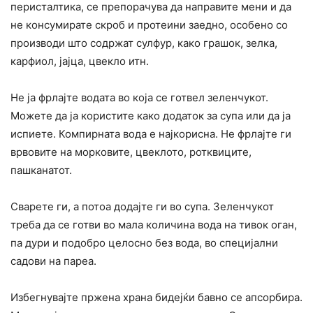
перисталтика, се препорачува да направите мени и да
не конcyмирате скроб и протеини заедно, особено со
производи што содржат сулфур, како грашок, зелка,
карфиол, јајца, цвекло итн.
Не ја фрлајте водата во која се готвел зеленчукот.
Можете да ja користите како додаток за супа или да ја
испиете. Компирната вода е најкорисна. Не фрлајте ги
врвовите на морковите, цвеклото, ротквиците,
пашканатот.
Сварете ги, а потоа додајте ги во супа. Зеленчукот
треба да се готви во мала количина вода на тивок оган,
па дури и подобро целосно без вода, во специјални
садови на пареа.
Избегнувајте пржена храна бидејќи бавно се апсорбира.