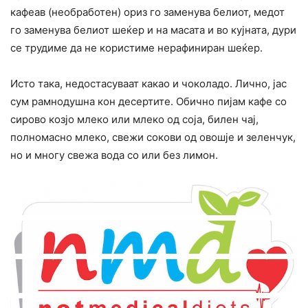
кафеав (необработен) ориз го заменува белиот, медот
го заменува белиот шеќер и на масата и во кујната, дури
се трудиме да не користиме нерафиниран шеќер.
Исто така, недостасуваат какао и чоколадо. Лично, јас
сум рамнодушна кон десертите. Обично пијам кафе со
сирово козјо млеко или млеко од соја, билен чај,
полномасно млеко, свежи сокови од овошје и зеленчук,
но и многу свежа вода со или без лимон.