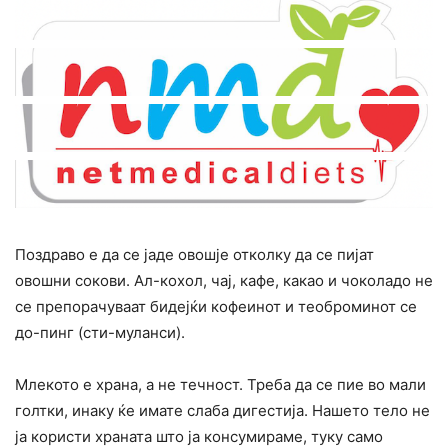
Поздраво е да се јаде овошје отколку да се пијат
овошни сокови. Ал-кохол, чај, кафе, какао и чоколадо не
се препорачуваат бидејќи кофеинот и теоброминот се
до-пинг (сти-муланси).
Млекото е храна, а не течност. Треба да се пие во мали
голтки, инаку ќе имате слаба дигестија. Нашето тело не
ја користи храната што ја конcyмираме, туку само