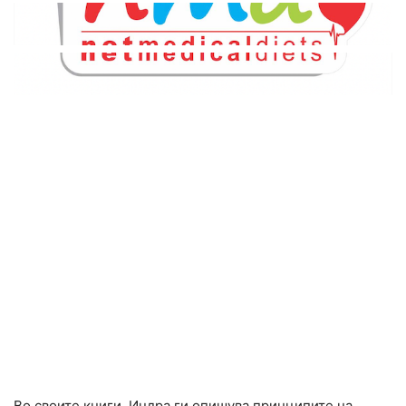
Во своите книги, Индра ги опишува принципите на