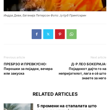
Индра Деви, Евгенија Петерсон Фото: Јутјуб Принтскрин
Previous article
Next article
ПРЕБРЗО И ПРЕВКУСНО:
Д-Р ЛЕО БОКЕРИЈА:
Пирошки за појадок, вечера
Појадокот дајте го на
или закуска
непријателот, лага е сè што
знаете за него
RELATED ARTICLES
5 промени на стапалата што