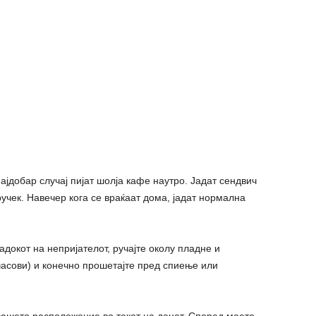
ајдобар случај пијат шолја кафе наутро. Јадат сендвич
учек. Навечер кога се враќаат дома, јадат нормална
адокот на непријателот, ручајте околу пладне и
часови) и конечно прошетајте пред спиење или