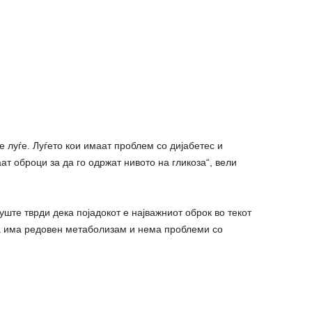
е луѓе. Луѓето кои имаат проблем со дијабетес и
ат оброци за да го одржат нивото на гликоза“, вели
уште тврди дека појадокот е најважниот оброк во текот
ва има редовен метаболизам и нема проблеми со