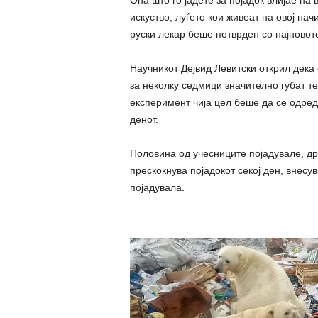
Она што го јадете за појадок влијае на
искуство, луѓето кои живеат на овој нач
руски лекар беше потврден со најновот
Научникот Дејвид Левитски открил дека 
за неколку седмици значително губат те
експеримент чија цел беше да се одреди
денот.
Половина од учесниците појадувале, дру
прескокнува појадокот секој ден, внес
појадувала.