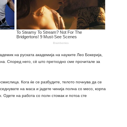
адемик на pycката академија на науките Лео Бокерија,
ана. Според него, сè што претходно сме прочитале за
есмислица. Кога ќе се разбудите, телото почнува да се
 седнувате на маса и јадете чинија полна со месо, корпа
к. Одете на работа со полн стомак и потоа сте