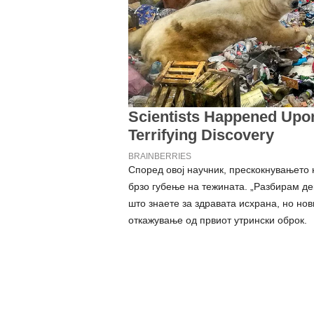
Според овој научник, прескокнувањето 
брзо губење на тежината. „Разбирам де
што знаете за здравата исхрана, но но
откажување од првиот утрински оброк.