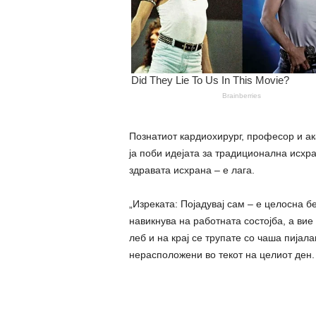
Познатиот кардиохирург, професор и ак
ја поби идејата за традиционална исхр
здравата исхрана – е лага.
„Изреката: Појадувај сам – е целосна б
навикнува на работната состојба, а вие
леб и на крај се трупате со чаша пијала
нерасположени во текот на целиот ден.