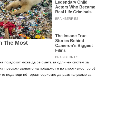
на појадокот може да се смета за одличен систем за
ка прескокнувањето на појадокот е во спротивност со сè
вите податоци нè тераат сериозно да размислуваме за