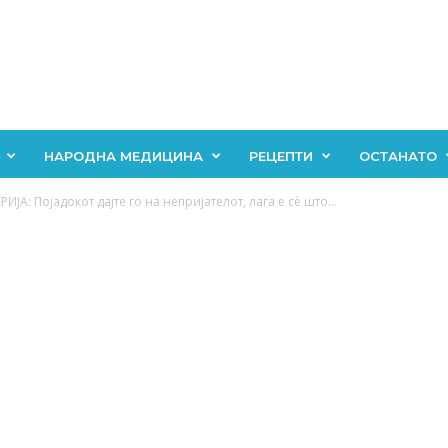
НАРОДНА МЕДИЦИНА
РЕЦЕПТИ
ОСТАНАТО
ИЈА: Појадокот дајте го на непријателот, лага е сè што...