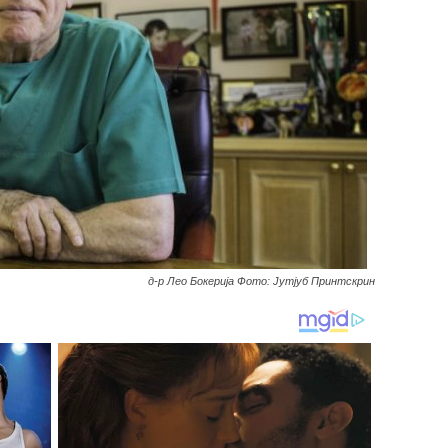
д-р Лео Бокерија Фото: Јутјуб Принтскрин