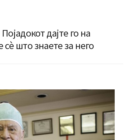
Појадокот дајте го на
е сè што знаете за него