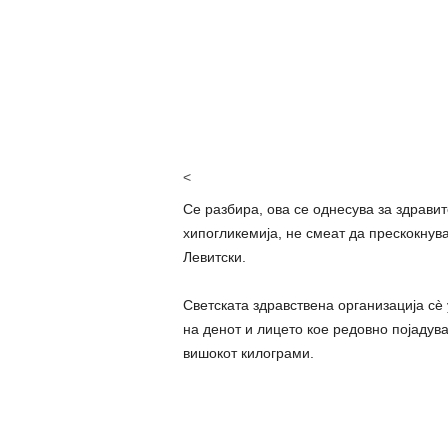
<
Се разбира, ова се однесува за здравит
хипогликемија, не смеат да прескокнува
Левитски.
Светската здравствена организација сè 
на денот и лицето кое редовно појаду
вишокот килограми.