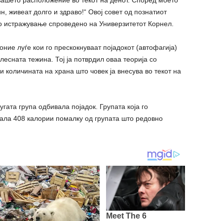
 вашето расположение во текот на денот. Според моето
ин, живеат долго и здраво!“ Овој совет од познатиот
о истражување спроведено на Универзитетот Корнел.
оние луѓе кои го прескокнуваат појадокот (автофагија)
лесната тежина. Тој ја потврдил оваа теорија со
 количината на храна што човек ја внесува во текот на
гата група одбивала појадок. Групата која го
увала 408 калории помалку од групата што редовно