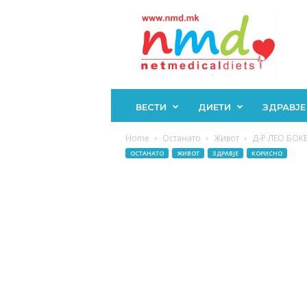
Н
М
Д
ВЕСТИ
ДИЕТИ
ЗДРАВЈЕ
Home
Останато
Живот
Д-Р ЛЕО БОКЕР
ОСТАНАТО
ЖИВОТ
ЗДРАВЈЕ
КОРИСНО