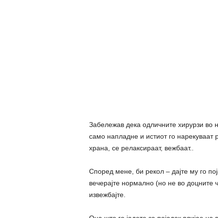
Забележав дека одличните хирурзи во н
само напладне и истиот го нарекуваат р
храна, се релаксираат, вежбаат..
Според мене, би рекол – дајте му го пој
вечерајте нормално (но не во доцните 
извежбајте.