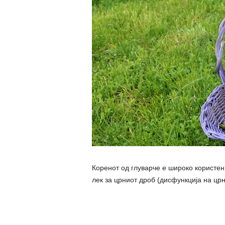
Коренот од глуварче е широко користен 
лек за црниот дроб (дисфункција на црн