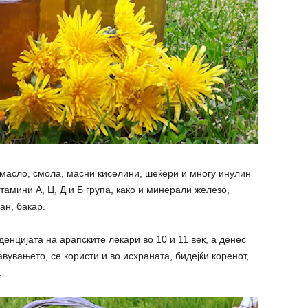
масло, смола, масни киселини, шеќери и многу инулин
тамини А, Ц, Д и Б група, како и минерали железо,
ан, бакар.
денцијата на арапските лекари во 10 и 11 век, а денес
авувањето, се користи и во исхраната, бидејќи коренот,
.