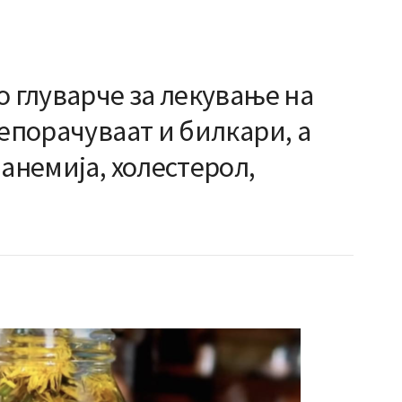
о глуварче за лекување на
репорачуваат и билкари, а
 анемија, холестерол,