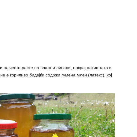
и најчесто расте на влажни ливади, покрај патиштата и
е е горчливо бидејќи содржи гумена млеч (латекс), кој