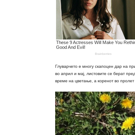
Глуварчето е многу скапоцен дар на при
во април и мај, листовите се берат пре
време на цветање, а коренот во пролет 