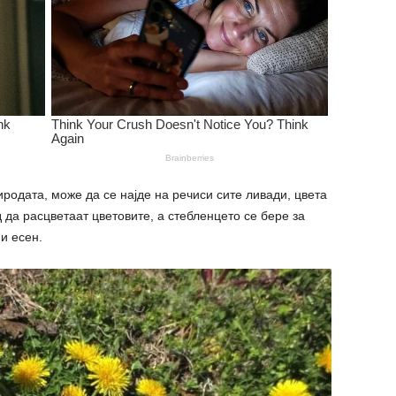
родата, може да се најде на речиси сите ливади, цвета
д да расцветаат цветовите, а стебленцето се бере за
и есен.