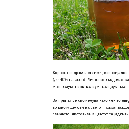
Коренот содржи и ензими, есенцијално 
(до 40% на есен). Листовите содржат ви
магнезиум, цинк, калиум, калциум, манг
За првпат се споменува како лек во еви
во многу делови на светот, покрај заздр
стеблото, листовите и цветот се јадливи