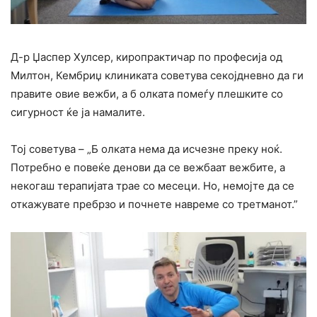
Д-р Џаспер Хулсер, киропрактичар по професија од
Милтон, Кембриџ клиниката советува секојдневно да ги
правите овие вежби, а б олката помеѓу плешките со
сигурност ќе ја намалите.
Тој советува – „Б олката нема да исчезне преку ноќ.
Потребно е повеќе денови да се вежбаат вежбите, а
некогаш терапијата трае со месеци. Но, немојте да се
откажувате пребрзо и почнете навреме со третманот.”