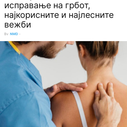
исправање на грбот,
најкорисните и најлесните
вежби
By
NMD
-