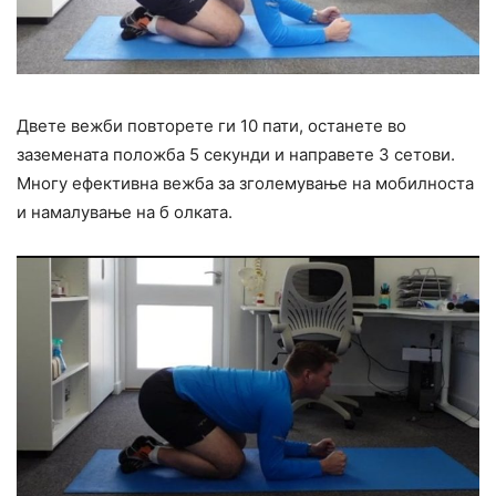
Двете вежби повторете ги 10 пати, останете во
заземената положба 5 секунди и направете 3 сетови.
Многу ефективна вежба за зголемување на мобилноста
и намалување на б олката.