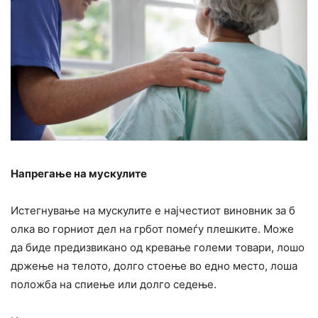
Напрегање на мускулите
Истегнување на мускулите е најчестиот виновник за б
олка во горниот дел на грбот помеѓу плешките. Може
да биде предизвикано од кревање големи товари, лошо
држење на телото, долго стоење во едно место, лоша
положба на спиење или долго седење.