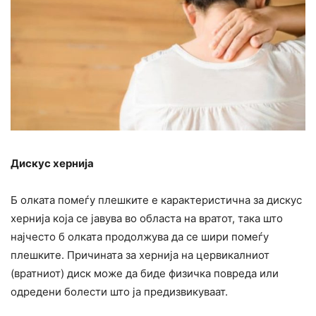
Дискус хернија
Б олката помеѓу плешките е карактеристична за дискус
хернија која се јавува во областа на вратот, така што
најчесто б олката продолжува да се шири помеѓу
плешките. Причината за хернија на цервикалниот
(вратниот) диск може да биде физичка повреда или
одредени болести што ја предизвикуваат.