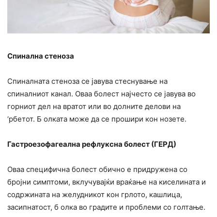
Спинална стеноза
Спиналната стеноза се јавува стеснување на
спиналниот канал. Оваа болест најчесто се јавува во
горниот дел на вратот или во долните делови на
‘рбетот. Б олката може да се прошири кон нозете.
Гастроезофагеална рефлуксна болест (ГЕРД)
Оваа специфична болест обично е придружена со
бројни симптоми, вклучувајќи враќање на киселината и
содржината на желудникот кон грлото, кашлица,
засипнатост, б олка во градите и проблеми со голтање.