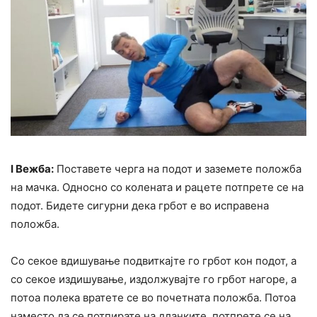
I Вежба:
Поставете черга на подот и заземете положба
на мачка. Односно со колената и рацете потпрете се на
подот. Бидете сигурни дека грбот е во исправена
положба.
Со секое вдишување подвиткајте го грбот кон подот, а
со секое издишување, издолжувајте го грбот нагоре, а
потоа полека вратете се во почетната положба. Потоа
наместо да се потпирате на дланките, потпрете се на