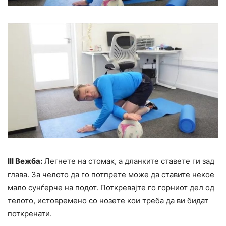
III Вежба:
Легнете на стомак, а дланките ставете ги зад
глава. За челото да го потпрете може да ставите некое
мало сунѓерче на подот. Поткревајте го горниот дел од
телото, истовремено со нозете кои треба да ви бидат
поткренати.