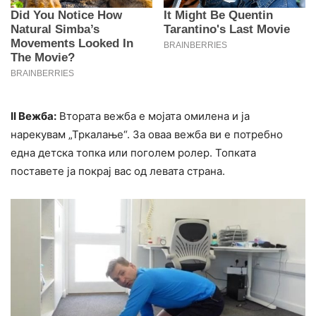
II Вежба:
Втората вежба е мојата омилена и ја
нарекувам „Тркалање“. За оваа вежба ви е потребно
една детска топка или поголем ролер. Топката
поставете ја покрај вас од левата страна.