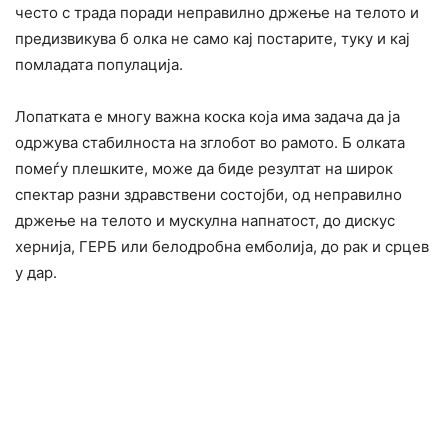
често с трада поради неправилно држење на телото и
предизвикува б олка не само кај постарите, туку и кај
помладата популација.
Лопатката е многу важна коска која има задача да ја
одржува стабилноста на зглобот во рамото. Б олката
помеѓу плешките, може да биде резултат на широк
спектар разни здравствени состојби, од неправилно
држење на телото и мускулна напнатост, до дискус
хернија, ГЕРБ или белодробна емболија, до рак и срцев
у дар.