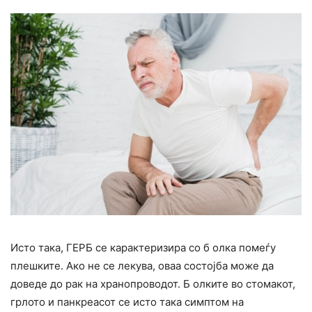
Исто така, ГЕРБ се карактеризира со б олка помеѓу
плешките. Ако не се лекува, оваа состојба може да
доведе до рак на хранопроводот. Б олките во стомакот,
грлото и панкреасот се исто така симптом на