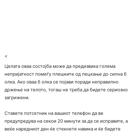
<
Целата оваа состојба може да предизвика голема
непријатност помеѓу плешките од пецкање до силна б
олка. Ако оваа б олка се појави поради неправилно
држење на телото, тогаш не треба да бидете сериозно
загрижени.
Ставете потсетник на вашиот телефон да ве
предупредува на секои 20 минути за да се исправите, а
веќе наредниот ден ќе стекнете навика и ќе бидете