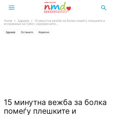
Home
Здравје
15 минутна вежба за болка помеѓу плешките и
исправање на грбот, најкорисните...
Здравје
Останато
Корисно
15 минутна вежба за болка
помеѓу плешките и