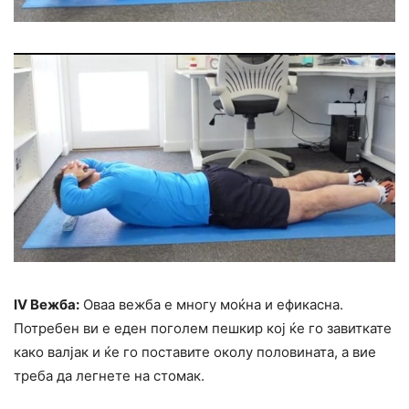
IV Вежба:
Оваа вежба е многу моќна и ефикасна.
Потребен ви е еден поголем пешкир кој ќе го завиткате
како валјак и ќе го поставите околу половината, а вие
треба да легнете на стомак.