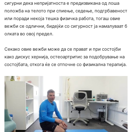
сигурни дека непријатноста е предизвикана од лоша
положба на телото при спиење, седење, подгрбавеност
или поради некоја тешка физичка работа, тогаш овие
вежби се одлични, бидејќи со сигурност ја намалуваат б
олката во овој предел.
Секако овие вежби може да се прават и при состојби
како дискус хернија, остеоартритис за подобрување на
состојбата, откога ќе се отпочне со физикална терапија.