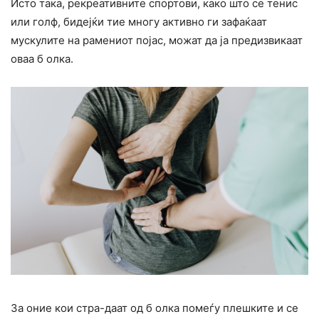
Исто така, рекреативните спортови, како што се тенис
или голф, бидејќи тие многу активно ги зафаќаат
мускулите на рамениот појас, можат да ја предизвикаат
оваа б олка.
За оние кои стра-даат од б олка помеѓу плешките и се