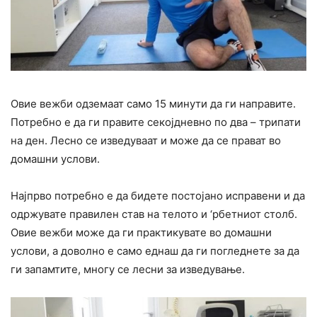
Овие вежби одземаат само 15 минути да ги направите.
Потребно е да ги правите секојдневно по два – трипати
на ден. Лесно се изведуваат и може да се прават во
домашни услови.
Најпрво потребно е да бидете постојано исправени и да
одржувате правилен став на телото и ‘рбетниот столб.
Овие вежби може да ги практикувате во домашни
услови, а доволно е само еднаш да ги погледнете за да
ги запамтите, многу се лесни за изведување.