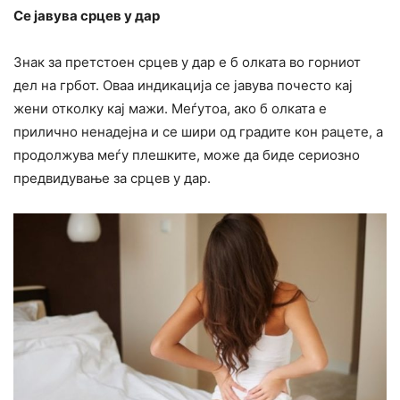
Се јавува срцев у дар
Знак за претстоен срцев у дар е б олката во горниот
дел на грбот. Оваа индикација се јавува почесто кај
жени отколку кај мажи. Меѓутоа, ако б олката е
прилично ненадејна и се шири од градите кон рацете, а
продолжува меѓу плешките, може да биде сериозно
предвидување за срцев у дар.