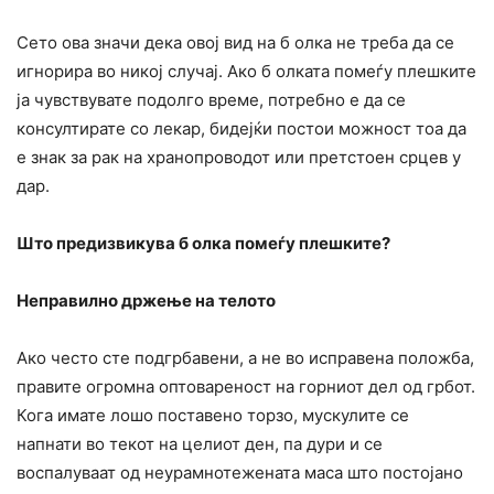
Сето ова значи дека овој вид на б олка не треба да се
игнорира во никој случај. Ако б олката помеѓу плешките
ја чувствувате подолго време, потребно е да се
консултирате со лекар, бидејќи постои можност тоа да
е знак за рак на хранопроводот или претстоен срцев у
дар.
Што предизвикува б олка помеѓу плешките?
Неправилно држење на телото
Ако често сте подгрбавени, а не во исправена положба,
правите огромна оптовареност на горниот дел од грбот.
Кога имате лошо поставено торзо, мускулите се
напнати во текот на целиот ден, па дури и се
воспалуваат од неурамнотежената маса што постојано