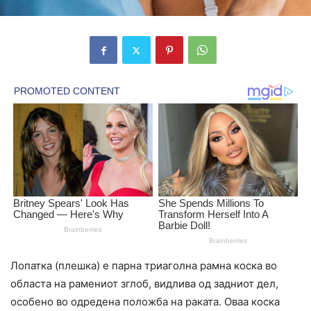
Лопатка (плешка) е парна триаголна рамна коска во
областа на рамениот зглоб, видлива од задниот дел,
особено во одредена положба на раката. Оваа коска