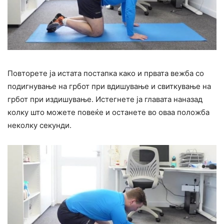
Повторете ја истата постапка како и првата вежба со
подигнување на грбот при вдишување и свиткување на
грбот при издишување. Истегнете ја главата наназад
колку што можете повеќе и останете во оваа положба
неколку секунди.