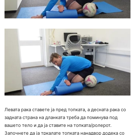
Левата рака ставете ја пред топката, а десната рака со
задната страна на дланката треба да поминува под
вашето тело и да ја ставите на топката/ролерот.
Започнете да ја тркалате топката нанадвор додека со