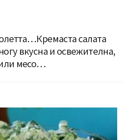
ролетта…Кремаста салата
ногу вкусна и освежителна,
 или месо…