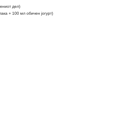
лениот дел)
влака + 100 мл обичен јогурт)