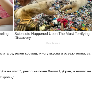
ата од зелен кромид, многу вкусна и освежителна, за
тојба на умот“, рекол некогаш Халил Џубран, а ништо не
т кромид.