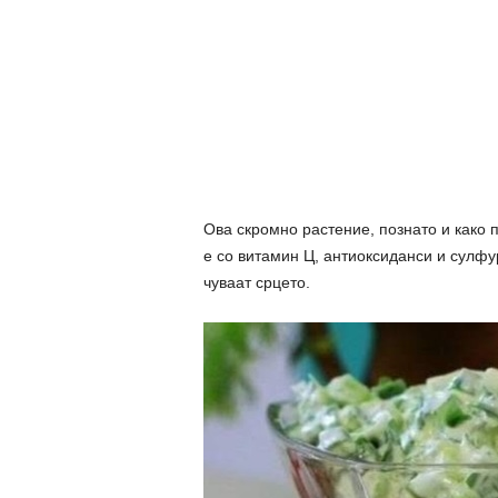
Ова скромно растение, познато и како п
е со витамин Ц, антиоксиданси и сулфур
чуваат срцето.