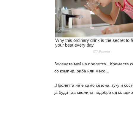
Зелената моќ на пролетта…Кремаста сал
со компир, риба или месо…
„Пролетта не е само сезона, туку и сос
ја буди таа свежина подобро од младио