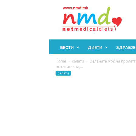
Н
М
Д
ВЕСТИ
ДИЕТИ
ЗДРАВЈЕ
Home
салати
Зелената моќ на пролетт
освежителна,...
САЛАТИ