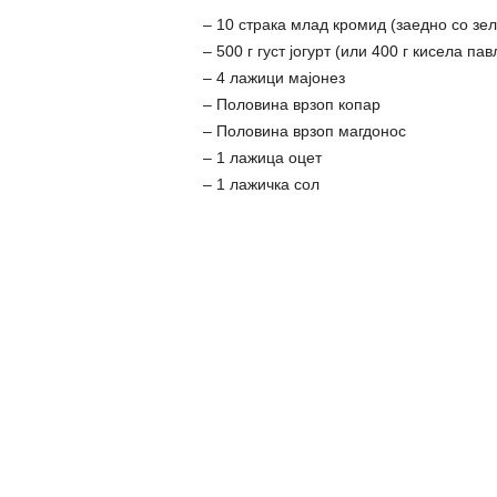
– 10 страка млад кромид (заедно со зе
– 500 г густ јогурт (или 400 г кисела па
– 4 лажици мајонез
– Половина врзоп копар
– Половина врзоп магдонос
– 1 лажица оцет
– 1 лажичка сол