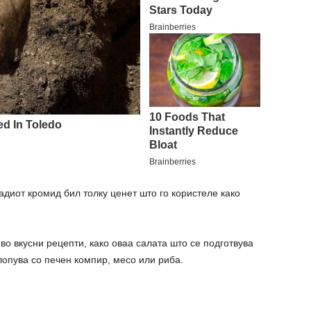
адиот кромид бил толку ценет што го користеле како
во вкусни рецепти, како оваа салата што се подготвува
лопува со печен компир, месо или риба.