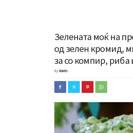
Зелената моќ на п
од зелен кромид, м
за со компир, риба
By
NMD
-